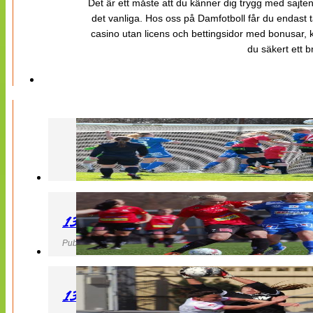
Det är ett måste att du känner dig trygg med sajten 
det vanliga. Hos oss på Damfotboll får du endast t
casino utan licens och bettingsidor med bonusar, ka
du säkert ett b
130427 LB 07 – QBIK
Publicerad 27 April 2013, 22:40
130427 IF Limhamn Bunkeflo – QBIK