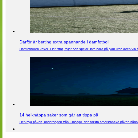
Därför är betting extra spännande i damfotboll
Damfotbollen växer. Fler tittar, följer och spelar. Inte bara på plan utan även 
14 helknäppa saker som går att tippa på
Den nya påven, underdogen från Chicago, den första amerikanska påven någons