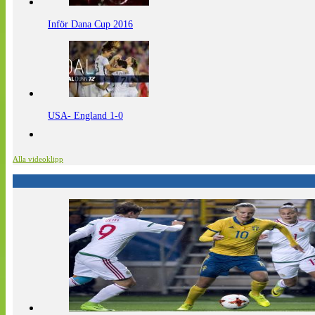
Inför Dana Cup 2016
USA- England 1-0
Alla videoklipp