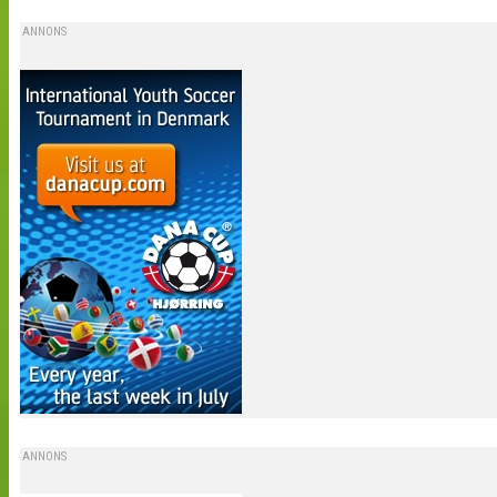
ANNONS
ANNONS