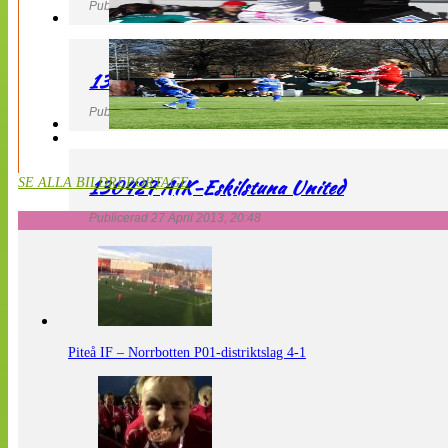
Publicerad 27 April 2013, 21:10
130427 LdB FC Malmö – Mallbackens IF
Publicerad 27 April 2013, 20:54
130427 AIK-Eskilstuna United
SE ALLA BILDREPORTAGE
Publicerad 27 April 2013, 20:48
Piteå IF – Norrbotten P01-distriktslag 4-1