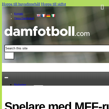
Hoppa till huvudinnehåll
Hoppa till sidfot
Kontakt
Tipsa Damfotboll
Sök
Nyheter
Damallsvenskan
Elitettan
Spelare med MFF-ru
Landslaget
EM 2013