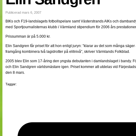
NÄTverket
Split vision
Publicerad mars 6, 2007
BIKs och F19-landslagets fotbollspelare samt Västerstrands AIKs och damban
med Sportjournalisternas klubb i Värmland stipendium för 2006 års prestationer
Nyheter
Bloggar
Prissumman är på 5.000 kr.
Lagen
Webb-TV
Elin Sandgren får priset för att hon enligt juryn: ”klarar av det som många säger
Cuper
framgång kombinera två lagidrotter på elitnivå”, skriver Värmlands Folkblad.
Medlemmar
2005 blev Elin som 17-åring den yngsta debutanten i damlandslaget i bandy. F
Medlemsbilder
och Elin Sandgren världsmästare igen. Priset kommer att utdelas vid Färjestads
Till klubbkassan
Om oss
den 8 mars.
NÄTverket
Split vision
Taggar: