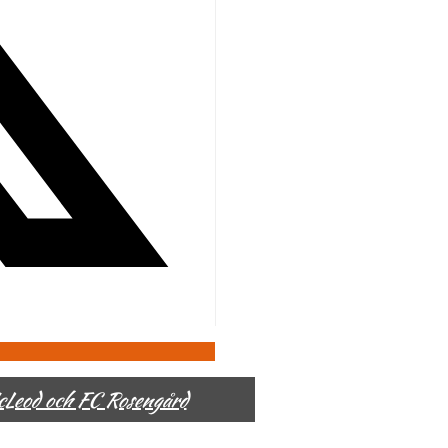
McLeod och FC Rosengård