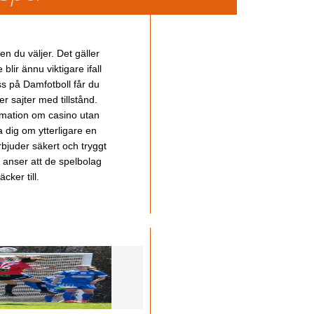
en du väljer. Det gäller
lir ännu viktigare ifall
ss på Damfotboll får du
 sajter med tillstånd.
ormation om casino utan
a dig om ytterligare en
bjuder säkert och tryggt
u anser att de spelbolag
cker till.