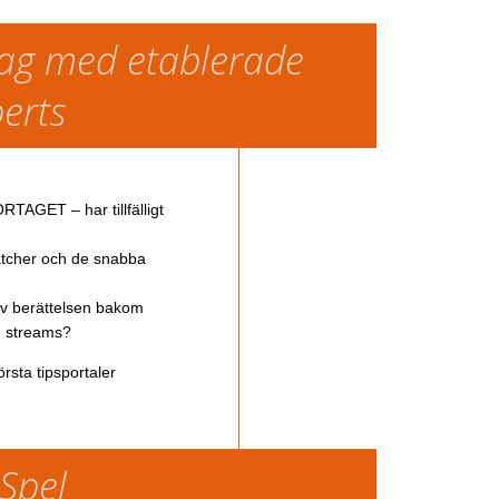
slag med etablerade
perts
TAGET – har tillfälligt
atcher och de snabba
av berättelsen bakom
ve streams?
rsta tipsportaler
 Spel