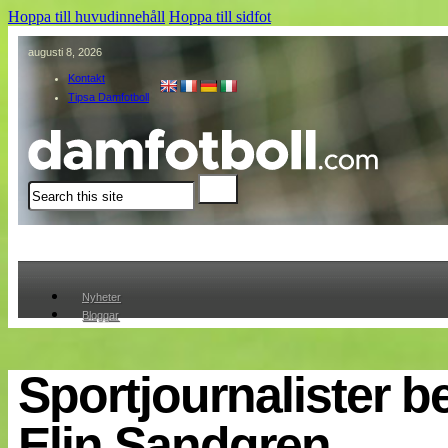
Hoppa till huvudinnehåll
Hoppa till sidfot
augusti 8, 2026
Kontakt
Tipsa Damfotboll
Sök
Nyheter
Bloggar
Lagen
Webb-TV
Cuper
Sportjournalister b
Medlemmar
Medlemsbilder
Elin Sandgren
Till klubbkassan
Om oss