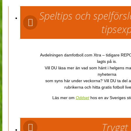
Speltips och spelför
tipsex
Avdelningen damfotboll.com Xtra – tidigare REPOR
lagts på is.
Vill DU läsa mer än vad som hänt i helgens m
nyheterna
som syns här under veckorna? Vill DU ta del 
rubrikerna och hitta gratis fotboll li
Läs mer om
Oddset
hos en av Sveriges stö
Tryggt