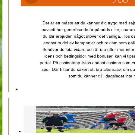
Det är ett måste att du känner dig trygg med sajt
oavsett hur generösa de är på odds eller, snarare b
du blir erbjuden något utöver det vanliga. Hos o
endast ta del av kampanjer och reklam som gäller
Behöver du leta vidare och är ute efter mer inf
licens och bettingsidor med bonusar, kan vi tips
portal. På casinotopp listas endast casinon som er
spel. Där hittar du säkert ett bra alternativ, om d
som du känner till i dagsläget inte rä