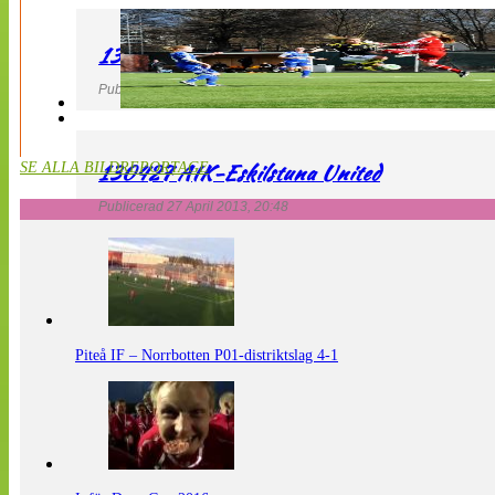
130427 LdB FC Malmö – Mallbackens IF
Publicerad 27 April 2013, 20:54
130427 AIK-Eskilstuna United
SE ALLA BILDREPORTAGE
Publicerad 27 April 2013, 20:48
Piteå IF – Norrbotten P01-distriktslag 4-1