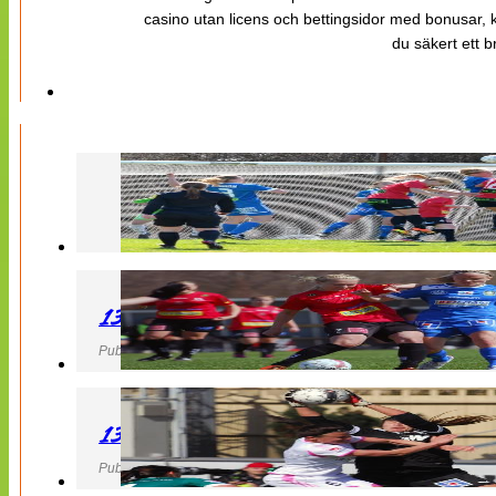
casino utan licens och bettingsidor med bonusar, ka
du säkert ett b
130427 LB 07 – QBIK
Publicerad 27 April 2013, 22:40
130427 IF Limhamn Bunkeflo – QBIK
Publicerad 27 April 2013, 21:10