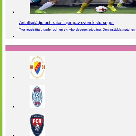
Anfallsglädje och raka linjer gav svensk storseger
Två regelrätta triumfer och en skrivbordsseger på gång. Den inställda matchen 