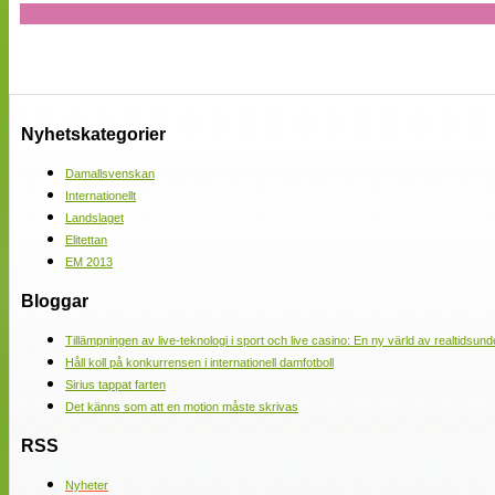
Nyhetskategorier
Damallsvenskan
Internationellt
Landslaget
Elitettan
EM 2013
Bloggar
Tillämpningen av live-teknologi i sport och live casino: En ny värld av realtidsund
Håll koll på konkurrensen i internationell damfotboll
Sirius tappat farten
Det känns som att en motion måste skrivas
RSS
Nyheter