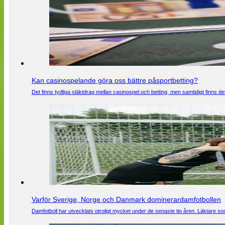
Kan casinospelande göra oss bättre påsportbetting?
Det finns tydliga släktdrag mellan casinospel och betting, men samtidigt finns
Varför Sverige, Norge och Danmark dominerardamfotbollen
Damfotboll har utvecklats otroligt mycket under de senaste tio åren. Läktare som