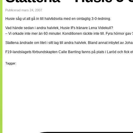
Internationellt
Bildreportage
Publicerad mars 24, 2007
Arkiv
Husie såg ut att gå in till halvtidsvila med en ointaglig 3-0-ledning.
Bloggar
Lagen
Vad hände sedan i andra halvlek, Husie IFs tränare Lena Videkull?
Webb-TV
– Vi orkade inte mer än 60 minuter. Konditionen räckte inte till. Fyra hörnor gav 
Cuper
Medlemsbilder
Stattena ändrade om litet i sitt lag till andra halvlek. Bland annat inbytet av 
Till klubbkassan
F19-landslagets förbundskapten Calle Barrling fanns på plats i Laröd och fick 
NÄTverket
Split vision
Om oss
Taggar:
Annonsera
Statistik
Tipsa Damfotboll
Kontakt