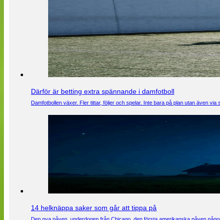
Därför är betting extra spännande i damfotboll
Damfotbollen växer. Fler tittar, följer och spelar. Inte bara på plan utan även 
14 helknäppa saker som går att tippa på
Den nya påven, underdogen från Chicago, den första amerikanska påven någons