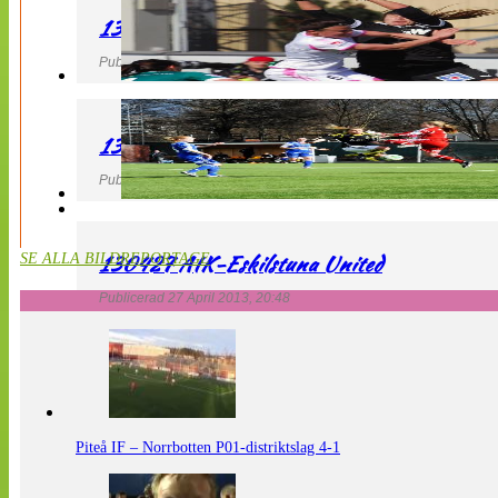
130427 IF Limhamn Bunkeflo – QBIK
Publicerad 27 April 2013, 21:10
130427 LdB FC Malmö – Mallbackens IF
Publicerad 27 April 2013, 20:54
130427 AIK-Eskilstuna United
SE ALLA BILDREPORTAGE
Publicerad 27 April 2013, 20:48
Piteå IF – Norrbotten P01-distriktslag 4-1