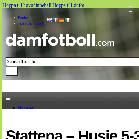
Hoppa till huvudinnehåll
Hoppa till sidfot
Kontakt
Tipsa Damfotboll
Sök
Nyheter
Damallsvenskan
Elitettan
Stattena – Husie 5-
Landslaget
EM 2013