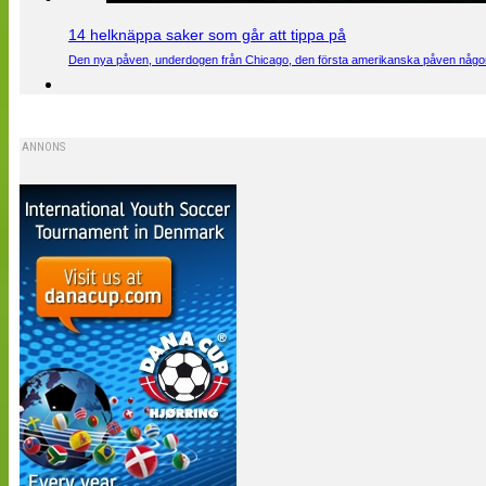
14 helknäppa saker som går att tippa på
Den nya påven, underdogen från Chicago, den första amerikanska påven någons
ANNONS