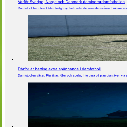
Varför Sverige, Norge och Danmark dominerardamfotbollen
Damfotboll har utvecklats otroligt mycket under de senaste tio åren. Läktare som
Därför är betting extra spännande i damfotboll
Damfotbollen växer. Fler tittar, följer och spelar. Inte bara på plan utan även 