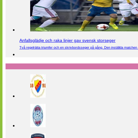
Anfallsglädje och raka linjer gav svensk storseger
Två regelrätta triumfer och en skrivbordsseger på gång. Den inställda matchen 