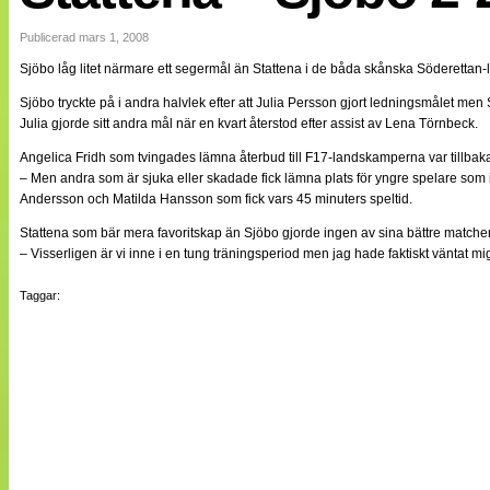
Internationellt
Bildreportage
Publicerad mars 1, 2008
Arkiv
Sjöbo låg litet närmare ett segermål än Stattena i de båda skånska Söderettan-
Bloggar
Lagen
Sjöbo tryckte på i andra halvlek efter att Julia Persson gjort ledningsmålet m
Webb-TV
Julia gjorde sitt andra mål när en kvart återstod efter assist av Lena Törnbeck.
Cuper
Medlemsbilder
Angelica Fridh som tvingades lämna återbud till F17-landskamperna var tillbak
Till klubbkassan
– Men andra som är sjuka eller skadade fick lämna plats för yngre spelare som in
NÄTverket
Andersson och Matilda Hansson som fick vars 45 minuters speltid.
Split vision
Om oss
Stattena som bär mera favoritskap än Sjöbo gjorde ingen av sina bättre matcher
– Visserligen är vi inne i en tung träningsperiod men jag hade faktiskt väntat m
Annonsera
Statistik
Taggar:
Tipsa Damfotboll
Kontakt