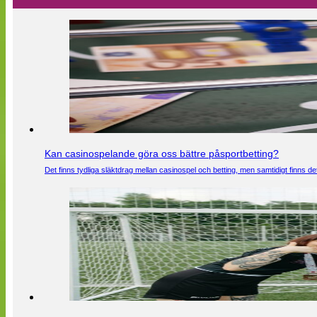
Kan casinospelande göra oss bättre påsportbetting?
Det finns tydliga släktdrag mellan casinospel och betting, men samtidigt finns