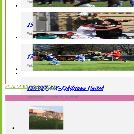
Publicerad 27 April 2013, 22:40
130427 IF Limhamn Bunkeflo – QBIK
Publicerad 27 April 2013, 21:10
130427 LdB FC Malmö – Mallbackens IF
Publicerad 27 April 2013, 20:54
130427 AIK-Eskilstuna United
SE ALLA BILDREPORTAGE
Publicerad 27 April 2013, 20:48