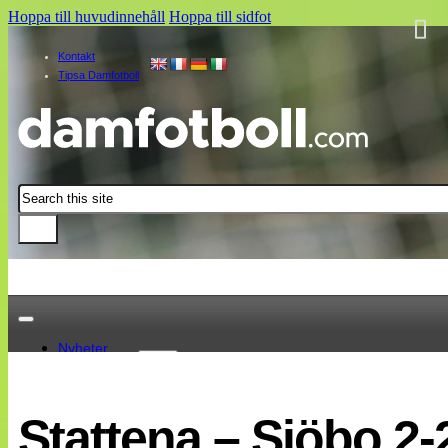
Hoppa till huvudinnehåll
Hoppa till sidfot
Kontakt
Tipsa Damfotboll
Sök
Nyheter
Damallsvenskan
Elitettan
Stattena – Sjöbo 2-
Landslaget
EM 2013