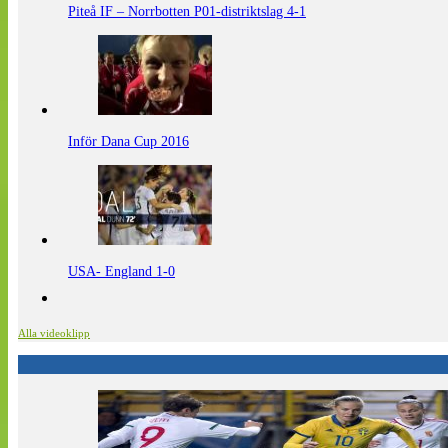
Piteå IF – Norrbotten P01-distriktslag 4-1
Inför Dana Cup 2016
USA- England 1-0
Alla videoklipp