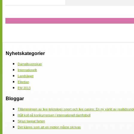
Nyhetskategorier
Damallsvenskan
Internationellt
Landslaget
Elitettan
EM 2013
Bloggar
Tillämpningen av live-teknologi i sport och live casino: En ny värld av realtidsund
Håll koll på konkurrensen i internationell damfotboll
Sirius tappat farten
Det känns som att en motion måste skrivas