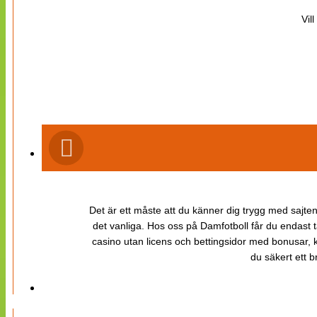
Vil
Det är ett måste att du känner dig trygg med sajten 
det vanliga. Hos oss på Damfotboll får du endast t
casino utan licens och bettingsidor med bonusar, ka
du säkert ett b