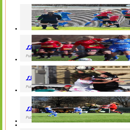
130427 LB 07 – QBIK
Publicerad 27 April 2013, 22:40
130427 IF Limhamn Bunkeflo – QBIK
Publicerad 27 April 2013, 21:10
130427 LdB FC Malmö – Mallbackens IF
Publicerad 27 April 2013, 20:54