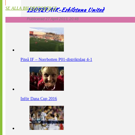
130427 AIK-Eskilstuna United
SE ALLA BILDREPORTAGE
Publicerad 27 April 2013, 20:48
Piteå IF – Norrbotten P01-distriktslag 4-1
Inför Dana Cup 2016