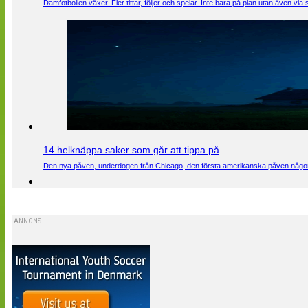
Damfotbollen växer. Fler tittar, följer och spelar. Inte bara på plan utan även 
14 helknäppa saker som går att tippa på
Den nya påven, underdogen från Chicago, den första amerikanska påven någons
ANNONS