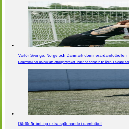
Varför Sverige, Norge och Danmark dominerardamfotbollen
Damfotboll har utvecklats otroligt mycket under de senaste tio åren. Läktare som
Därför är betting extra spännande i damfotboll