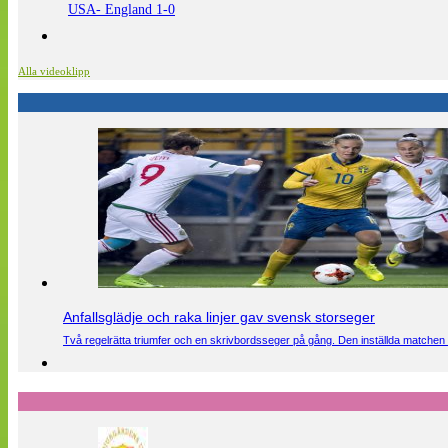
USA- England 1-0
Alla videoklipp
Anfallsglädje och raka linjer gav svensk storseger
Två regelrätta triumfer och en skrivbordsseger på gång. Den inställda matchen 