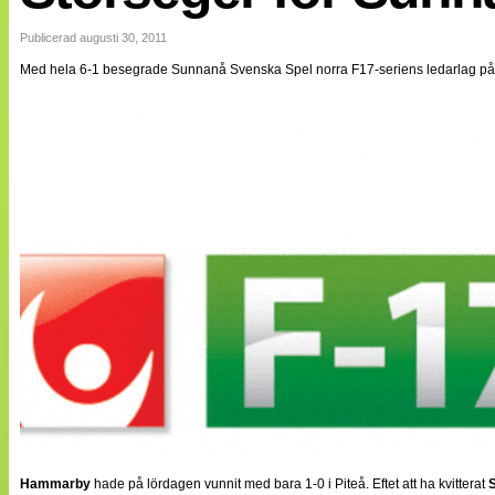
Internationellt
Bildreportage
Publicerad augusti 30, 2011
Arkiv
Med hela 6-1 besegrade Sunnanå Svenska Spel norra F17-seriens ledarlag p
Bloggar
Lagen
Webb-TV
Cuper
Medlemsbilder
Till klubbkassan
NÄTverket
Split vision
Om oss
Annonsera
Statistik
Tipsa Damfotboll
Kontakt
Hammarby
hade på lördagen vunnit med bara 1-0 i Piteå. Eftet att ha kvitterat