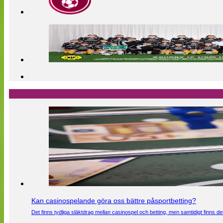
Kan casinospelande göra oss bättre påsportbetting?
Det finns tydliga släktdrag mellan casinospel och betting, men samtidigt finns