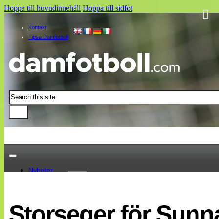
Hoppa till huvudinnehåll
Hoppa till sidfot
Kontakt
Tipsa Damfotboll
Sök
Nyheter
Damallsvenskan
Elitettan
Storseger för Sunn
Landslaget
EM 2013