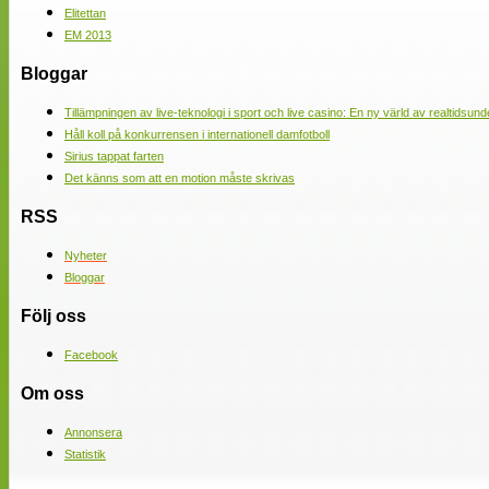
Elitettan
EM 2013
Bloggar
Tillämpningen av live-teknologi i sport och live casino: En ny värld av realtidsund
Håll koll på konkurrensen i internationell damfotboll
Sirius tappat farten
Det känns som att en motion måste skrivas
RSS
Nyheter
Bloggar
Följ oss
Facebook
Om oss
Annonsera
Statistik