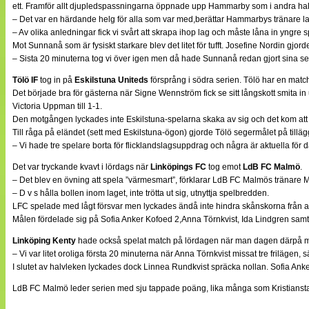
ett. Framför allt djupledspassningarna öppnade upp Hammarby som i andra hal
– Det var en härdande helg för alla som var med,berättar Hammarbys tränare l
– Av olika anledningar fick vi svårt att skrapa ihop lag och måste låna in yngre s
Mot Sunnanå som är fysiskt starkare blev det litet för tufft. Josefine Nordin gjord
– Sista 20 minuterna tog vi över igen men då hade Sunnanå redan gjort sina sex m
Tölö IF
tog in på
Eskilstuna Uniteds
försprång i södra serien. Tölö har en mat
Det började bra för gästerna när Signe Wennström fick se sitt långskott smita in 
Victoria Uppman till 1-1.
Den motgången lyckades inte Eskilstuna-spelarna skaka av sig och det kom att pr
Till råga på eländet (sett med Eskilstuna-ögon) gjorde Tölö segermålet på tilläg
– Vi hade tre spelare borta för flicklandslagsuppdrag och några är aktuella för d
Det var tryckande kvavt i lördags när
Linköpings FC
tog emot
LdB FC Malmö
.
– Det blev en övning att spela ”värmesmart”, förklarar LdB FC Malmös tränare 
– D v s hålla bollen inom laget, inte trötta ut sig, utnyttja spelbredden.
LFC spelade med lågt försvar men lyckades ändå inte hindra skånskorna från a
Målen fördelade sig på Sofia Anker Kofoed 2,Anna Törnkvist, Ida Lindgren samt
Linköping Kenty
hade också spelat match på lördagen när man dagen därpå m
– Vi var litet oroliga första 20 minuterna när Anna Törnkvist missat tre frilägen,
I slutet av halvleken lyckades dock Linnea Rundkvist spräcka nollan. Sofia Anker 
LdB FC Malmö leder serien med sju tappade poäng, lika många som Kristiansta