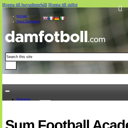
Hoppa till huvudinnehåll
Hoppa till sidfot
Kontakt
Tipsa Damfotboll
Sök
Nyheter
Damallsvenskan
Elitettan
Sum Football Academ
Landslaget
EM 2013