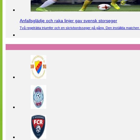
Anfallsglädje och raka linjer gav svensk storseger
Två regelrätta triumfer och en skrivbordsseger på gång. Den inställda matchen 