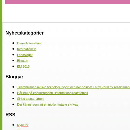
Nyhetskategorier
Damallsvenskan
Internationellt
Landslaget
Elitettan
EM 2013
Bloggar
Tillämpningen av live-teknologi i sport och live casino: En ny värld av realtidsund
Håll koll på konkurrensen i internationell damfotboll
Sirius tappat farten
Det känns som att en motion måste skrivas
RSS
Nyheter