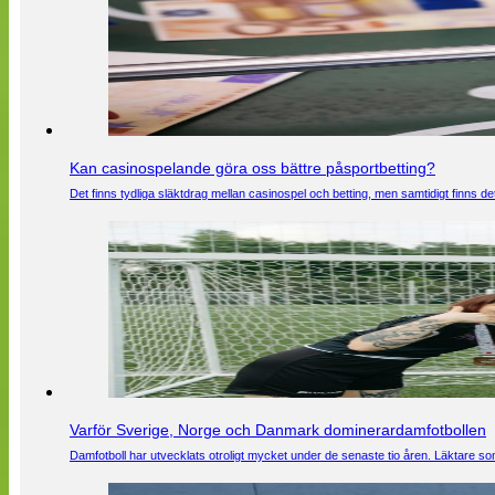
Kan casinospelande göra oss bättre påsportbetting?
Det finns tydliga släktdrag mellan casinospel och betting, men samtidigt finns
Varför Sverige, Norge och Danmark dominerardamfotbollen
Damfotboll har utvecklats otroligt mycket under de senaste tio åren. Läktare som