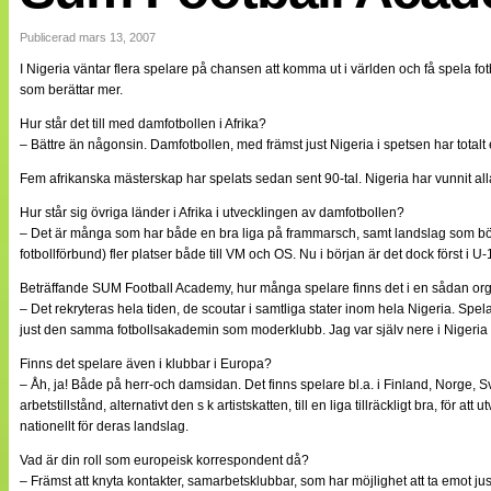
Internationellt
Bildreportage
Publicerad mars 13, 2007
Arkiv
I Nigeria väntar flera spelare på chansen att komma ut i världen och få spela 
Bloggar
som berättar mer.
Lagen
Webb-TV
Hur står det till med damfotbollen i Afrika?
Cuper
– Bättre än någonsin. Damfotbollen, med främst just Nigeria i spetsen har totalt 
Medlemsbilder
Till klubbkassan
Fem afrikanska mästerskap har spelats sedan sent 90-tal. Nigeria har vunnit al
NÄTverket
Split vision
Hur står sig övriga länder i Afrika i utvecklingen av damfotbollen?
Om oss
– Det är många som har både en bra liga på frammarsch, samt landslag som börj
fotbollförbund) fler platser både till VM och OS. Nu i början är det dock först i
Annonsera
Beträffande SUM Football Academy, hur många spelare finns det i en sådan or
Statistik
– Det rekryteras hela tiden, de scoutar i samtliga stater inom hela Nigeria. Spela
Tipsa Damfotboll
just den samma fotbollsakademin som moderklubb. Jag var själv nere i Nigeria 
Kontakt
Finns det spelare även i klubbar i Europa?
– Åh, ja! Både på herr-och damsidan. Det finns spelare bl.a. i Finland, Norge, S
arbetstillstånd, alternativt den s k artistskatten, till en liga tillräckligt bra, för
nationellt för deras landslag.
Vad är din roll som europeisk korrespondent då?
– Främst att knyta kontakter, samarbetsklubbar, som har möjlighet att ta emot 