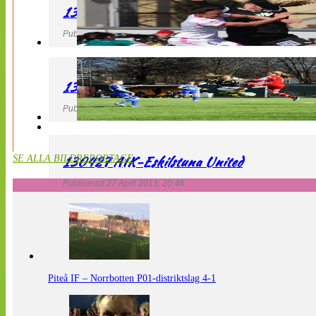
130427 IF Limhamn Bunkeflo – QBIK
Publicerad 27 April 2013, 21:10
130427 LdB FC Malmö – Mallbackens IF
Publicerad 27 April 2013, 20:54
130427 AIK-Eskilstuna United
SE ALLA BILDREPORTAGE
Publicerad 27 April 2013, 20:48
Piteå IF – Norrbotten P01-distriktslag 4-1