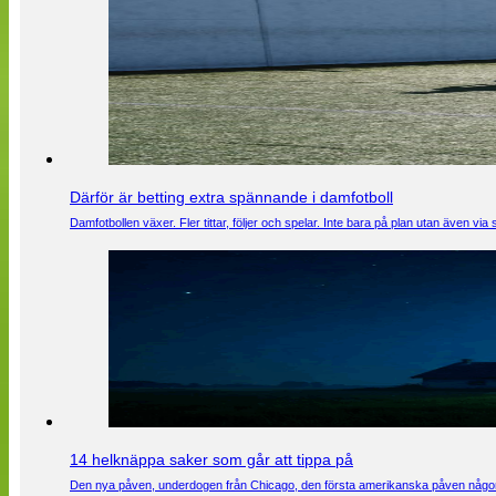
Därför är betting extra spännande i damfotboll
Damfotbollen växer. Fler tittar, följer och spelar. Inte bara på plan utan även 
14 helknäppa saker som går att tippa på
Den nya påven, underdogen från Chicago, den första amerikanska påven någons