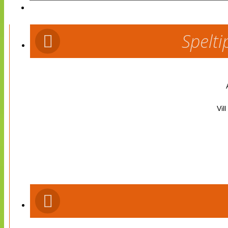
Spelti
Vil