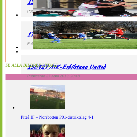
130427 IF Limhamn Bunkeflo – QBIK
Publicerad 27 April 2013, 21:10
130427 LdB FC Malmö – Mallbackens IF
Publicerad 27 April 2013, 20:54
130427 AIK-Eskilstuna United
SE ALLA BILDREPORTAGE
Publicerad 27 April 2013, 20:48
Piteå IF – Norrbotten P01-distriktslag 4-1