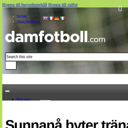
Hoppa till huvudinnehåll
Hoppa till sidfot
Kontakt
Tipsa Damfotboll
Sök
Nyheter
Damallsvenskan
Elitettan
Sunnanå byter trän
Landslaget
EM 2013