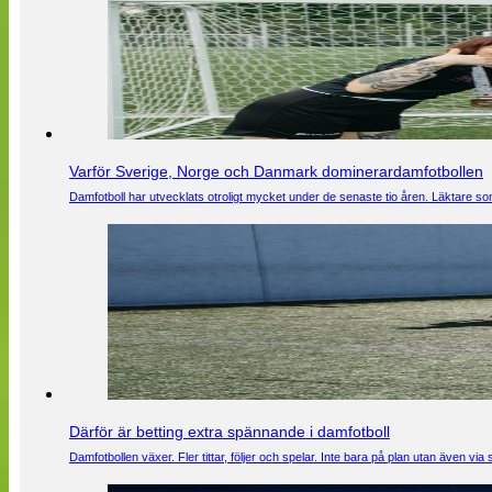
Varför Sverige, Norge och Danmark dominerardamfotbollen
Damfotboll har utvecklats otroligt mycket under de senaste tio åren. Läktare som
Därför är betting extra spännande i damfotboll
Damfotbollen växer. Fler tittar, följer och spelar. Inte bara på plan utan även 