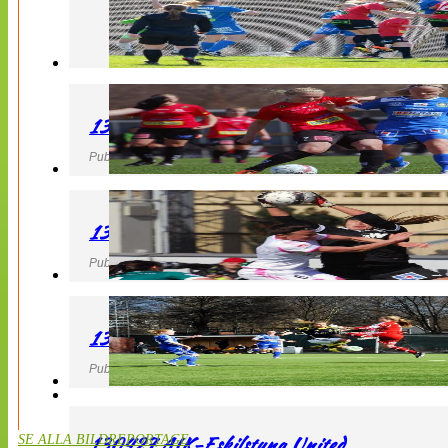
130427 LB 07 – QBIK
Publicerad 27 April 2013, 22:40
130427 IF Limhamn Bunkeflo – QBIK
Publicerad 27 April 2013, 21:10
130427 LdB FC Malmö – Mallbackens IF
Publicerad 27 April 2013, 20:54
130427 AIK-Eskilstuna United
SE ALLA BILDREPORTAGE