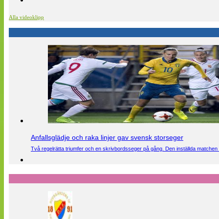
Alla videoklipp
Anfallsglädje och raka linjer gav svensk storseger
Två regelrätta triumfer och en skrivbordsseger på gång. Den inställda matchen 