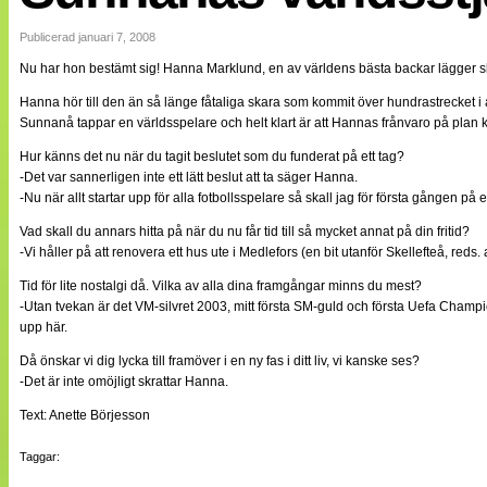
Internationellt
Bildreportage
Publicerad januari 7, 2008
Arkiv
Nu har hon bestämt sig! Hanna Marklund, en av världens bästa backar lägger s
Bloggar
Lagen
Hanna hör till den än så länge fåtaliga skara som kommit över hundrastrecket i a
Webb-TV
Sunnanå tappar en världsspelare och helt klart är att Hannas frånvaro på plan k
Cuper
Medlemsbilder
Hur känns det nu när du tagit beslutet som du funderat på ett tag?
Till klubbkassan
-Det var sannerligen inte ett lätt beslut att ta säger Hanna.
NÄTverket
-Nu när allt startar upp för alla fotbollsspelare så skall jag för första gången p
Split vision
Om oss
Vad skall du annars hitta på när du nu får tid till så mycket annat på din fritid?
-Vi håller på att renovera ett hus ute i Medlefors (en bit utanför Skellefteå, reds. a
Annonsera
Tid för lite nostalgi då. Vilka av alla dina framgångar minns du mest?
Statistik
-Utan tvekan är det VM-silvret 2003, mitt första SM-guld och första Uefa Champ
Tipsa Damfotboll
upp här.
Kontakt
Då önskar vi dig lycka till framöver i en ny fas i ditt liv, vi kanske ses?
-Det är inte omöjligt skrattar Hanna.
Text: Anette Börjesson
Taggar: