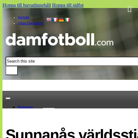
Hoppa till huvudinnehåll
Hoppa till sidfot
Kontakt
Tipsa Damfotboll
Sök
Nyheter
Damallsvenskan
Elitettan
Sunnanås världsstj
Landslaget
EM 2013