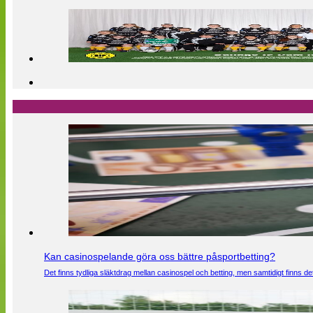
Kan casinospelande göra oss bättre påsportbetting?
Det finns tydliga släktdrag mellan casinospel och betting, men samtidigt finns