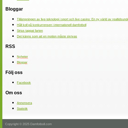
Bloggar
Tillämpningen av live-teknologi i sport och live casino: En ny värld av realtidsund
Håll koll på konkurrensen i internationell damfotboll
Sirius tappat farten
Det känns som att en motion måste skrivas
RSS
Nyheter
Bloggar
Följ oss
Facebook
Om oss
Annonsera
Statistik
Copyright © 2025 Damfotboll.com