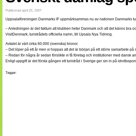
Internationellt
Bildreportage
Publicerad april 25, 2007
Arkiv
Uppsalaföreningen Danmarks IF uppmärksammas nu av nationen Danmarks tur
Bloggar
Lagen
– Anledningen är det faktum att klubben heter Danmark och att det känns bra 
Webb-TV
VisitDenmark, turistrådets officiella namn, till Upsala Nya Tidning.
Cuper
Medlemsbilder
Avtalet är värt cirka 60.000 (svenska) kronor.
Till klubbkassan
– Det löper på ett år men vi hoppas att det är början på ett större samarbete på 
NÄTverket
– Redan för några år sedan försökte vi få företag och institutioner med dansk 
Split vision
Enligt uppgift är det första gången ett turistråd i Sverige ger sin in på idrottsspon
Om oss
Taggar:
Annonsera
Statistik
Tipsa Damfotboll
Kontakt