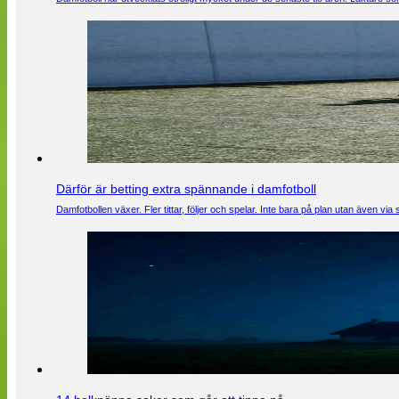
Därför är betting extra spännande i damfotboll
Damfotbollen växer. Fler tittar, följer och spelar. Inte bara på plan utan även 