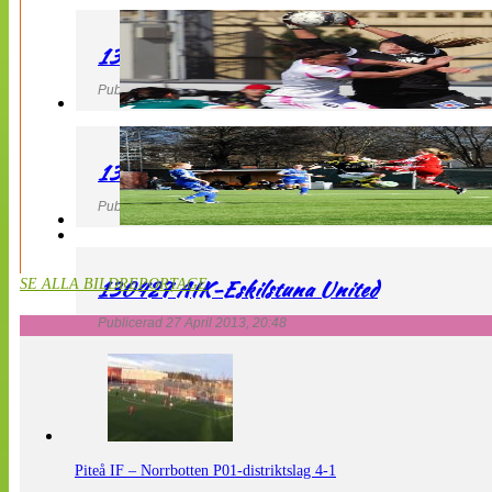
130427 IF Limhamn Bunkeflo – QBIK
Publicerad 27 April 2013, 21:10
130427 LdB FC Malmö – Mallbackens IF
Publicerad 27 April 2013, 20:54
130427 AIK-Eskilstuna United
SE ALLA BILDREPORTAGE
Publicerad 27 April 2013, 20:48
Piteå IF – Norrbotten P01-distriktslag 4-1