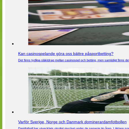
Kan casinospelande göra oss bättre påsportbetting?
Det finns tydliga släktdrag mellan casinospel och betting, men samtidigt finns
Varför Sverige, Norge och Danmark dominerardamfotbollen
Damfotboll har utvecklats otroligt mycket under de senaste tio åren. Läktare som