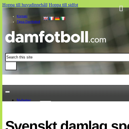
Hoppa till huvudinnehåll
Hoppa till sidfot
Kontakt
Tipsa Damfotboll
Sök
Nyheter
Damallsvenskan
Elitettan
Svenskt damlag sp
Landslaget
EM 2013