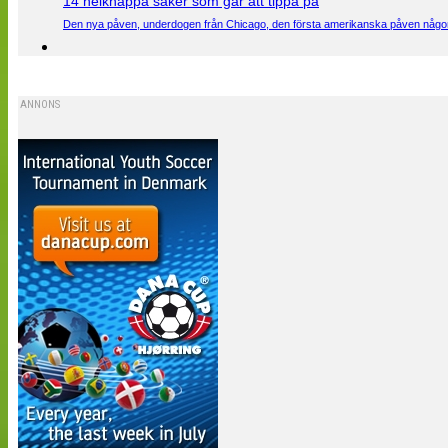
14 helknäppa saker som går att tippa på
Den nya påven, underdogen från Chicago, den första amerikanska påven någons
ANNONS