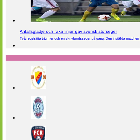
Anfallsglädje och raka linjer gav svensk storseger
Två regelrätta triumfer och en skrivbordsseger på gång. Den inställda matchen 