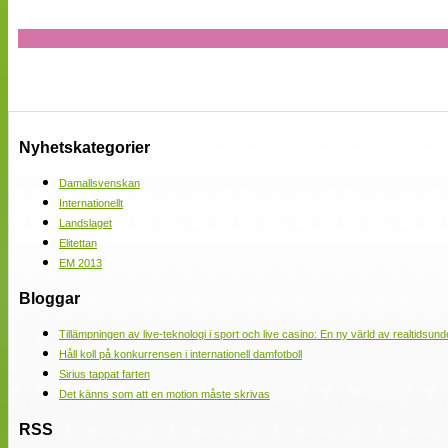
Nyhetskategorier
Damallsvenskan
Internationellt
Landslaget
Elitettan
EM 2013
Bloggar
Tillämpningen av live-teknologi i sport och live casino: En ny värld av realtidsund
Håll koll på konkurrensen i internationell damfotboll
Sirius tappat farten
Det känns som att en motion måste skrivas
RSS