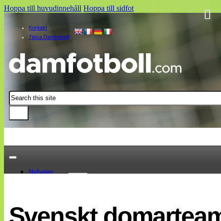
Hoppa till huvudinnehåll
Hoppa till sidfot
Kontakt
Tipsa Damfotboll
Sök
Nyheter
Damallsvenskan
Elitettan
Svenskt domarteam
Landslaget
EM 2013