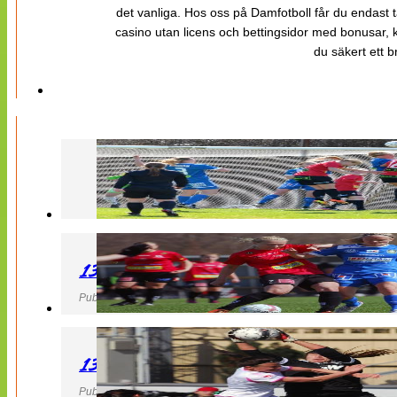
det vanliga. Hos oss på Damfotboll får du endast t
casino utan licens och bettingsidor med bonusar, ka
du säkert ett b
130427 LB 07 – QBIK
Publicerad 27 April 2013, 22:40
130427 IF Limhamn Bunkeflo – QBIK
Publicerad 27 April 2013, 21:10