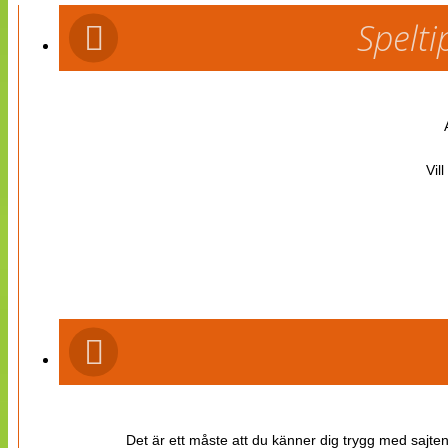
Spelti
Vil
Det är ett måste att du känner dig trygg med sajten 