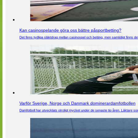
Kan casinospelande göra oss bättre påsportbetting?
Det finns tydliga släktdrag mellan casinospel och betting, men samtidigt finns
Varför Sverige, Norge och Danmark dominerardamfotbollen
Damfotboll har utvecklats otroligt mycket under de senaste tio åren. Läktare som