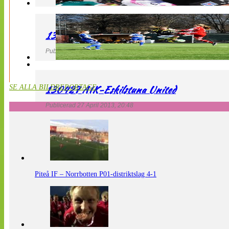
130427 LdB FC Malmö – Mallbackens IF
Publicerad 27 April 2013, 20:54
130427 AIK-Eskilstuna United
SE ALLA BILDREPORTAGE
Publicerad 27 April 2013, 20:48
Piteå IF – Norrbotten P01-distriktslag 4-1