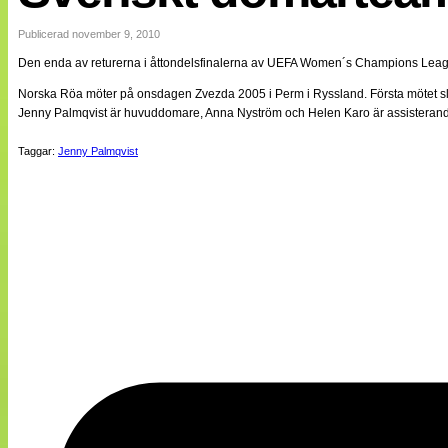
Internationellt
Bildreportage
Publicerad november 9, 2010
Arkiv
Den enda av returerna i åttondelsfinalerna av UEFA Women´s Champions League 
Bloggar
Lagen
Norska Röa möter på onsdagen Zvezda 2005 i Perm i Ryssland. Första mötet sl
Webb-TV
Jenny Palmqvist är huvuddomare, Anna Nyström och Helen Karo är assisteran
Cuper
Medlemsbilder
Taggar:
Jenny Palmqvist
Till klubbkassan
NÄTverket
Split vision
Om oss
Annonsera
Statistik
Tipsa Damfotboll
Kontakt