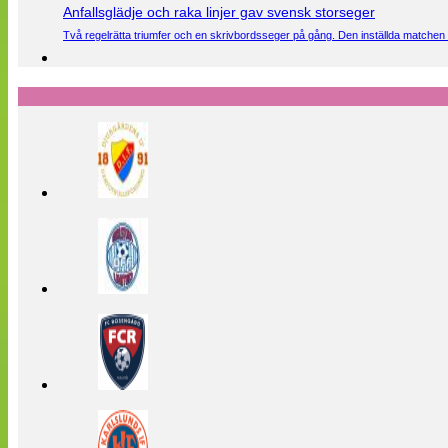
Anfallsglädje och raka linjer gav svensk storseger
Två regelrätta triumfer och en skrivbordsseger på gång. Den inställda matchen 