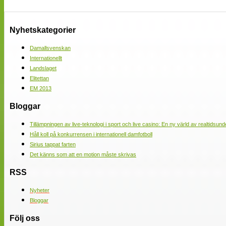
Nyhetskategorier
Damallsvenskan
Internationellt
Landslaget
Elitettan
EM 2013
Bloggar
Tillämpningen av live-teknologi i sport och live casino: En ny värld av realtidsund
Håll koll på konkurrensen i internationell damfotboll
Sirius tappat farten
Det känns som att en motion måste skrivas
RSS
Nyheter
Bloggar
Följ oss