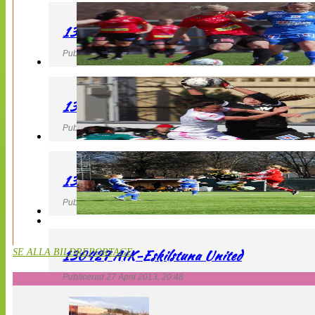
130427 LB 07 – QBIK
Publicerad 27 April 2013, 22:40
130427 IF Limhamn Bunkeflo – QBIK
Publicerad 27 April 2013, 21:10
130427 LdB FC Malmö – Mallbackens IF
Publicerad 27 April 2013, 20:54
130427 AIK-Eskilstuna United
SE ALLA BILDREPORTAGE
Publicerad 27 April 2013, 20:48