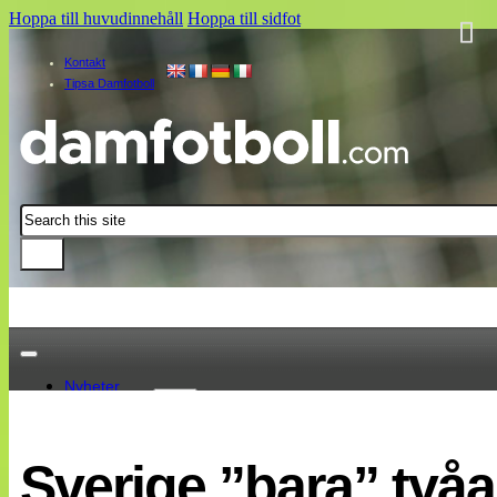
Hoppa till huvudinnehåll
Hoppa till sidfot
Kontakt
Tipsa Damfotboll
Sök
Nyheter
Damallsvenskan
Elitettan
Sverige ”bara” tvåa 
Landslaget
EM 2013