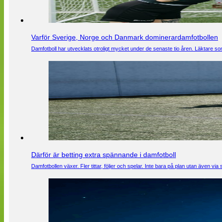
Varför Sverige, Norge och Danmark dominerardamfotbollen
Damfotboll har utvecklats otroligt mycket under de senaste tio åren. Läktare som
Därför är betting extra spännande i damfotboll
Damfotbollen växer. Fler tittar, följer och spelar. Inte bara på plan utan även 