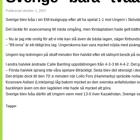
Internationellt
Bildreportage
Publicerad oktober 1, 2007
Arkiv
Sverige blev tvåa i sin EM-kvalgrupp efter att ha spelat 1-1 mot Ungern i Sköv
Bloggar
Lagen
Det räckte för avancemang till nästa omgång, men förstaplatsen hade gett bättre
Webb-TV
Cuper
– Nu är jag inte orolig för att vi inte kan slå även de bästa lagen, säger förbund
Medlemsbilder
– ”89:orna” är ett riktigt bra lag. Ungerskorna kan vara mycket nöjda med poängen
Till klubbkassan
Ungern tog ledningen på straff minuten före halvtid efter ett sällsynt besök på
NÄTverket
Split vision
I andra halvlek ändrade Calle Barrling uppställningen från 4-3-3 till 4-4-2. Det g
Om oss
– Första halvlek sprang inte våra spelare tillräckligt. Seda blev det stressigt i den
Det dröjde dock till den 70::e minuten när Lollo Fors (Hammarby) spräckte nolla
Annonsera
Kosovare Asllani (Linköping) låg bakom mycket av den svenska anfallslustan o
Statistik
backlinjen även om den lagdelen inte hade så mycket att göra.
Tipsa Damfotboll
Sverige blev tvåa därför att Ungern vann med 13-0 över Kazakhstan, Sverige 
Kontakt
Taggar: