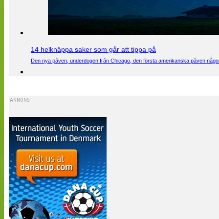
14 helknäppa saker som går att tippa på
Den nya påven, underdogen från Chicago, den första amerikanska påven någons
ANNONS