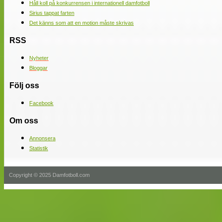
Håll koll på konkurrensen i internationell damfotboll
Sirius tappat farten
Det känns som att en motion måste skrivas
RSS
Nyheter
Bloggar
Följ oss
Facebook
Om oss
Annonsera
Statistik
Copyright © 2025 Damfotboll.com