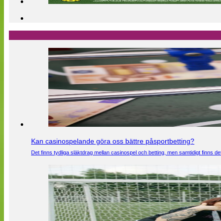
Kan casinospelande göra oss bättre påsportbetting?
Det finns tydliga släktdrag mellan casinospel och betting, men samtidigt finns