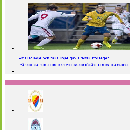
Anfallsglädje och raka linjer gav svensk storseger
Två regelrätta triumfer och en skrivbordsseger på gång. Den inställda matchen 