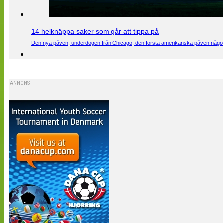
14 helknäppa saker som går att tippa på
Den nya påven, underdogen från Chicago, den första amerikanska påven någons
ANNONS