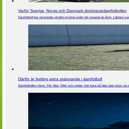
Varför Sverige, Norge och Danmark dominerardamfotbollen
Damfotboll har utvecklats otroligt mycket under de senaste tio åren. Läktare som
Därför är betting extra spännande i damfotboll
Damfotbollen växer. Fler tittar, följer och spelar. Inte bara på plan utan även 