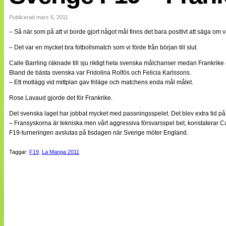
Internationellt
Bildreportage
Publicerad mars 6, 2011
Arkiv
– Så när som på att vi borde gjort något mål finns det bara positivt att säga om 
Bloggar
Lagen
– Det var en mycket bra fotbollsmatch som vi förde från början till slut.
Webb-TV
Cuper
Calle Barrling räknade till sju riktigt heta svenska målchanser medan Frankrike
Medlemsbilder
Bland de bästa svenska var Fridolina Rolfös och Felicia Karlssons.
Till klubbkassan
– Ett motlägg vid mittplan gav friläge och matchens enda mål målet.
NÄTverket
Split vision
Rose Lavaud gjorde det för Frankrike.
Om oss
Det svenska laget har jobbat mycket med passningsspelet. Det blev extra tid p
– Fransyskorna är tekniska men vårt aggressiva försvarsspel bet, konstaterar Ca
Annonsera
F19-turneringen avslutas på tisdagen när Sverige möter England.
Statistik
Tipsa Damfotboll
Taggar:
F19
,
La Manga 2011
Kontakt