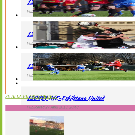
130427 LB 07 – QBIK
Publicerad 27 April 2013, 22:40
130427 IF Limhamn Bunkeflo – QBIK
Publicerad 27 April 2013, 21:10
130427 LdB FC Malmö – Mallbackens IF
Publicerad 27 April 2013, 20:54
130427 AIK-Eskilstuna United
SE ALLA BILDREPORTAGE
Publicerad 27 April 2013, 20:48