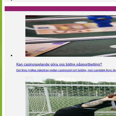
Kan casinospelande göra oss bättre påsportbetting?
Det finns tydliga släktdrag mellan casinospel och betting, men samtidigt finns