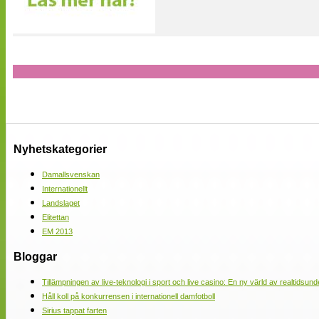
Nyhetskategorier
Damallsvenskan
Internationellt
Landslaget
Elitettan
EM 2013
Bloggar
Tillämpningen av live-teknologi i sport och live casino: En ny värld av realtidsund
Håll koll på konkurrensen i internationell damfotboll
Sirius tappat farten