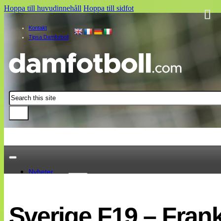
Hoppa till huvudinnehåll
Hoppa till sidfot
Kontakt
Tipsa Damfotboll
Sök
Nyheter
Damallsvenskan
Elitettan
Sverige F19 – Frank
Landslaget
EM 2013