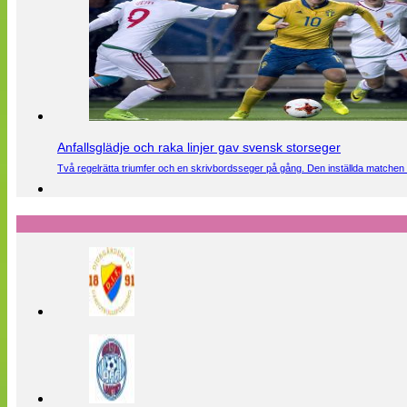
Anfallsglädje och raka linjer gav svensk storseger
Två regelrätta triumfer och en skrivbordsseger på gång. Den inställda matchen 