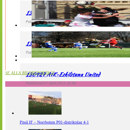
130427 IF Limhamn Bunkeflo – QBIK
Publicerad 27 April 2013, 21:10
130427 LdB FC Malmö – Mallbackens IF
Publicerad 27 April 2013, 20:54
130427 AIK-Eskilstuna United
SE ALLA BILDREPORTAGE
Publicerad 27 April 2013, 20:48
Piteå IF – Norrbotten P01-distriktslag 4-1