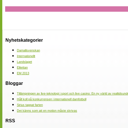
Nyhetskategorier
Damallsvenskan
Internationellt
Landslaget
Elitettan
EM 2013
Bloggar
Tillämpningen av live-teknologi i sport och live casino: En ny värld av realtidsund
Håll koll på konkurrensen i internationell damfotboll
Sirius tappat farten
Det känns som att en motion måste skrivas
RSS