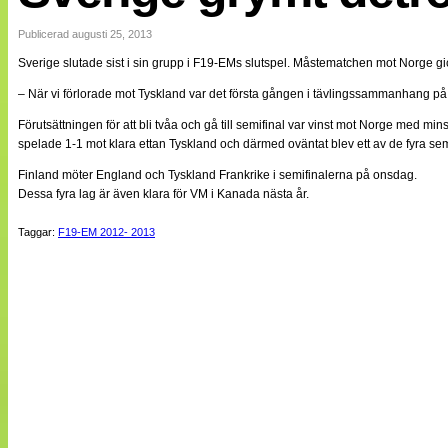
Internationellt
Bildreportage
Publicerad augusti 25, 2013
Arkiv
Sverige slutade sist i sin grupp i F19-EMs slutspel. Måstematchen mot Norge gick 
Bloggar
Lagen
– När vi förlorade mot Tyskland var det första gången i tävlingssammanhang på
Webb-TV
Cuper
Förutsättningen för att bli tvåa och gå till semifinal var vinst mot Norge med mi
Medlemsbilder
spelade 1-1 mot klara ettan Tyskland och därmed oväntat blev ett av de fyra sem
Till klubbkassan
Finland möter England och Tyskland Frankrike i semifinalerna på onsdag.
NÄTverket
Split vision
Dessa fyra lag är även klara för VM i Kanada nästa år.
Om oss
Taggar:
F19-EM 2012- 2013
Annonsera
Statistik
Tipsa Damfotboll
Kontakt