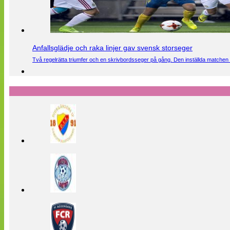
Anfallsglädje och raka linjer gav svensk storseger
Två regelrätta triumfer och en skrivbordsseger på gång. Den inställda matchen 