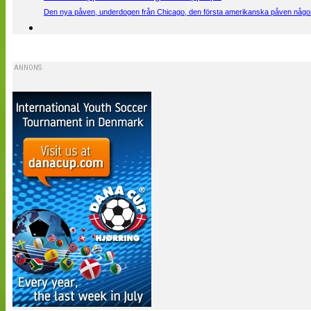
Den nya påven, underdogen från Chicago, den första amerikanska påven någons
ANNONS