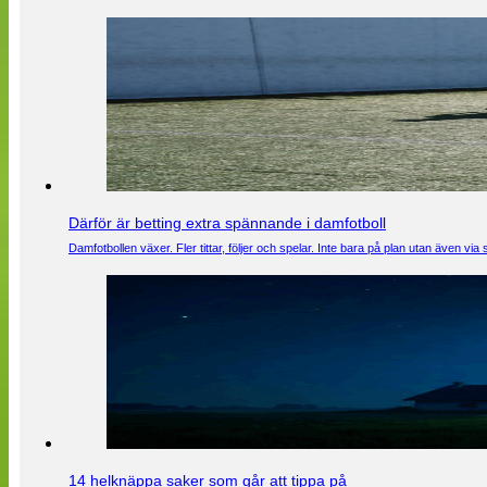
Därför är betting extra spännande i damfotboll
Damfotbollen växer. Fler tittar, följer och spelar. Inte bara på plan utan även 
14 helknäppa saker som går att tippa på