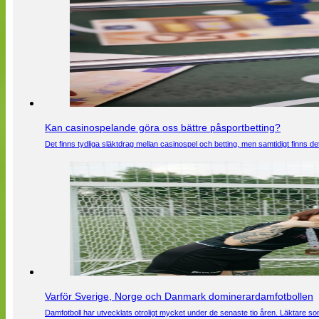
Kan casinospelande göra oss bättre påsportbetting?
Det finns tydliga släktdrag mellan casinospel och betting, men samtidigt finns
Varför Sverige, Norge och Danmark dominerardamfotbollen
Damfotboll har utvecklats otroligt mycket under de senaste tio åren. Läktare som