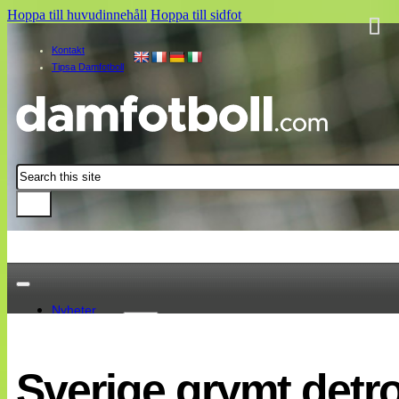
Hoppa till huvudinnehåll
Hoppa till sidfot
Kontakt
Tipsa Damfotboll
Sök
Nyheter
Damallsvenskan
Elitettan
Sverige grymt detro
Landslaget
EM 2013