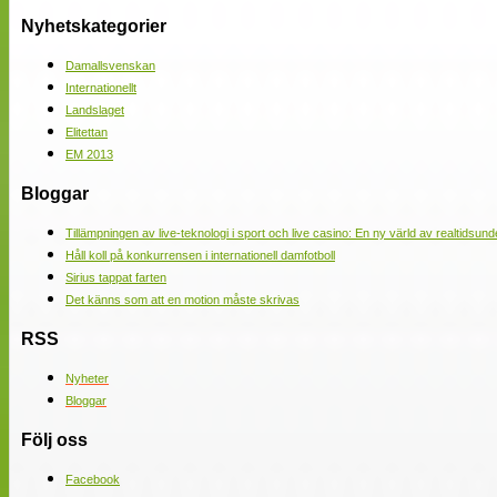
Nyhetskategorier
Damallsvenskan
Internationellt
Landslaget
Elitettan
EM 2013
Bloggar
Tillämpningen av live-teknologi i sport och live casino: En ny värld av realtidsund
Håll koll på konkurrensen i internationell damfotboll
Sirius tappat farten
Det känns som att en motion måste skrivas
RSS
Nyheter
Bloggar
Följ oss
Facebook