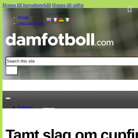
Hoppa till huvudinnehåll
Hoppa till sidfot
Kontakt
Tipsa Damfotboll
Sök
Nyheter
Damallsvenskan
Elitettan
Tamt slag om cupfi
Landslaget
EM 2013