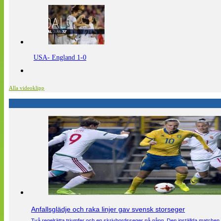
USA- England 1-0
Alla videoklipp
Anfallsglädje och raka linjer gav svensk storseger
Två regelrätta triumfer och en skrivbordsseger på gång. Den inställda matchen 