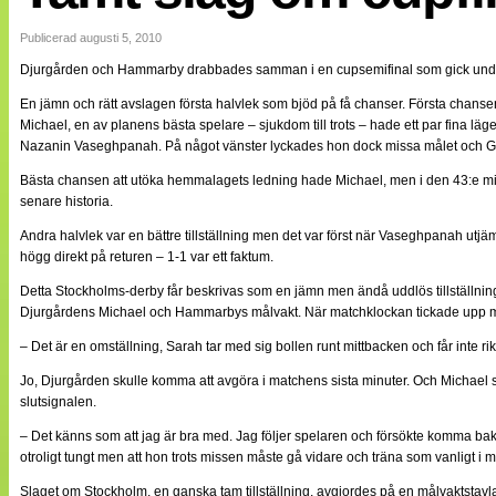
Internationellt
Bildreportage
Publicerad augusti 5, 2010
Arkiv
Djurgården och Hammarby drabbades samman i en cupsemifinal som gick under
Bloggar
Lagen
En jämn och rätt avslagen första halvlek som bjöd på få chanser. Första chanse
Webb-TV
Michael, en av planens bästa spelare – sjukdom till trots – hade ett par fina l
Cuper
Nazanin Vaseghpanah. På något vänster lyckades hon dock missa målet och Gud
Medlemsbilder
Till klubbkassan
Bästa chansen att utöka hemmalagets ledning hade Michael, men i den 43:e minu
NÄTverket
senare historia.
Split vision
Om oss
Andra halvlek var en bättre tillställning men det var först när Vaseghpanah utjäm
högg direkt på returen – 1-1 var ett faktum.
Annonsera
Detta Stockholms-derby får beskrivas som en jämn men ändå uddlös tillställning
Statistik
Djurgårdens Michael och Hammarbys målvakt. När matchklockan tickade upp m
Tipsa Damfotboll
Kontakt
– Det är en omställning, Sarah tar med sig bollen runt mittbacken och får inte rikt
Jo, Djurgården skulle komma att avgöra i matchens sista minuter. Och Michael sku
slutsignalen.
– Det känns som att jag är bra med. Jag följer spelaren och försökte komma bakom
otroligt tungt men att hon trots missen måste gå vidare och träna som vanligt i 
Slaget om Stockholm, en ganska tam tillställning, avgjordes på en målvaktstavla.