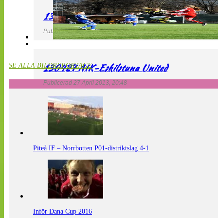
130427 LdB FC Malmö – Mallbackens IF
Publicerad 27 April 2013, 20:54
130427 AIK-Eskilstuna United
SE ALLA BILDREPORTAGE
Publicerad 27 April 2013, 20:48
Piteå IF – Norrbotten P01-distriktslag 4-1
Inför Dana Cup 2016