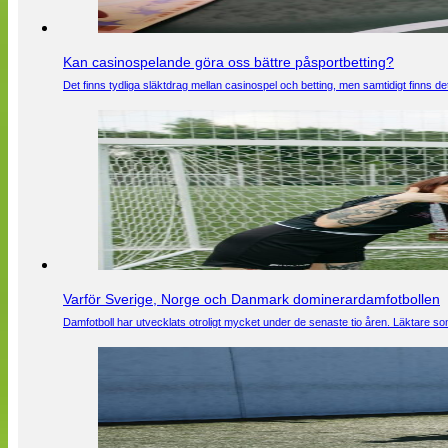
Kan casinospelande göra oss bättre påsportbetting?
Det finns tydliga släktdrag mellan casinospel och betting, men samtidigt finns
Varför Sverige, Norge och Danmark dominerardamfotbollen
Damfotboll har utvecklats otroligt mycket under de senaste tio åren. Läktare som