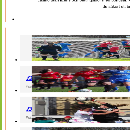
casino utan licens och bettingsidor med bonusar, ka
du säkert ett b
130427 LB 07 – QBIK
Publicerad 27 April 2013, 22:40
130427 IF Limhamn Bunkeflo – QBIK
Publicerad 27 April 2013, 21:10