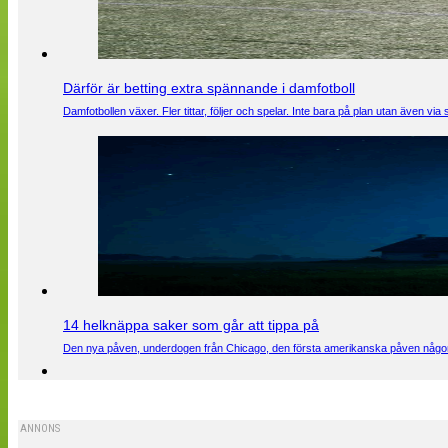
Därför är betting extra spännande i damfotboll
Damfotbollen växer. Fler tittar, följer och spelar. Inte bara på plan utan även 
14 helknäppa saker som går att tippa på
Den nya påven, underdogen från Chicago, den första amerikanska påven någons
ANNONS