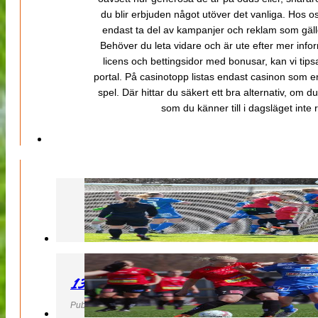
du blir erbjuden något utöver det vanliga. Hos o
endast ta del av kampanjer och reklam som gäller
Behöver du leta vidare och är ute efter mer inf
licens och bettingsidor med bonusar, kan vi tips
portal. På casinotopp listas endast casinon som er
spel. Där hittar du säkert ett bra alternativ, om d
som du känner till i dagsläget inte rä
130427 LB 07 – QBIK
Publicerad 27 April 2013, 22:40