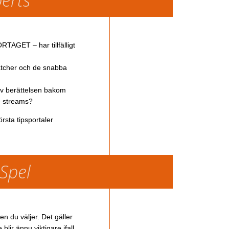
TAGET – har tillfälligt
atcher och de snabba
av berättelsen bakom
ve streams?
rsta tipsportaler
 Spel
en du väljer. Det gäller
lir ännu viktigare ifall