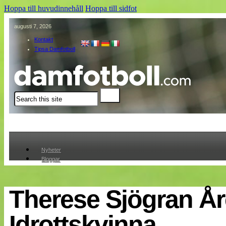
Hoppa till huvudinnehåll
Hoppa till sidfot
augusti 7, 2026
Kontakt
Tipsa Damfotboll
Sök
Nyheter
Bloggar
Lagen
Webb-TV
Cuper
Therese Sjögran År
Medlemmar
Medlemsbilder
Idrottskvinna
Till klubbkassan
Om oss