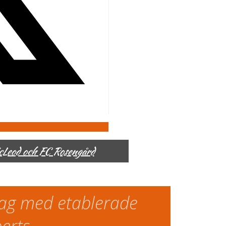
McLeod och FC Rosengård
slag med etablerade
perts