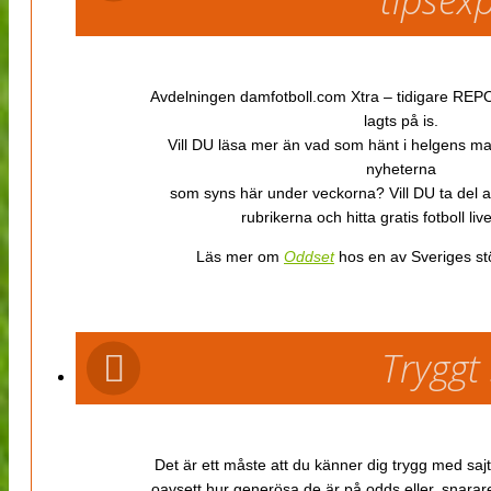
Avdelningen damfotboll.com Xtra – tidigare REPOR
lagts på is.
Vill DU läsa mer än vad som hänt i helgens m
nyheterna
som syns här under veckorna? Vill DU ta del 
rubrikerna och hitta gratis fotboll li
Läs mer om
Oddset
hos en av Sveriges stö
Tryggt
Det är ett måste att du känner dig trygg med sajt
oavsett hur generösa de är på odds eller, snarare b