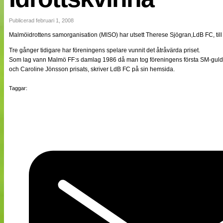
NÄTverket
Split vision
Publicerad februari 1, 2008
Malmöidrottens samorganisation (MISO) har utsett Therese Sjögran,LdB FC, till 
Nyheter
Tre gånger tidigare har föreningens spelare vunnit det åtråvärda priset.
Bloggar
Som lag vann Malmö FF:s damlag 1986 då man tog föreningens första SM-guld.
Lagen
och Caroline Jönsson prisats, skriver LdB FC på sin hemsida.
Webb-TV
Cuper
Taggar:
Medlemmar
Medlemsbilder
Till klubbkassan
Om oss
NÄTverket
Split vision