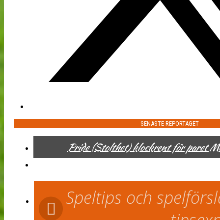
SENASTE REPORTAGET
Pride (Stolthet) klockrent för paret 
Speltips och spelför
tipsex