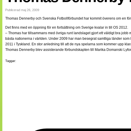
Internationellt
Bildreportage
Publicerad maj 26, 2009
Arkiv
Thomas Dennerby och Svenska Fotbollförbundet har kommit överens om en förlän
Bloggar
Lagen
Det finns med en öppning för en fortsättning om Sverige kvalar in till OS 2012.
Webb-TV
– Thomas har tillsammans med övriga runt landslaget gjort ett väldigt bra jobb
Cuper
bästa nationerna i världen. Under 2009 har man besegrat samtliga länder som li
Medlemsbilder
2011 i Tyskland. En stor anledning till att de nya spelarna som kommer upp klar
Till klubbkassan
Thomas Dennerby blev assisterande förbundskapten till Marika Domanski Lyfor
NÄTverket
Split vision
Taggar:
Om oss
Annonsera
Statistik
Tipsa Damfotboll
Kontakt