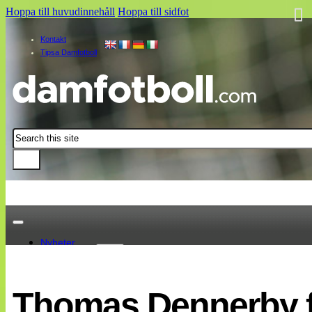
Hoppa till huvudinnehåll
Hoppa till sidfot
Kontakt
Tipsa Damfotboll
Sök
Nyheter
Damallsvenskan
Elitettan
Thomas Dennerby få
Landslaget
EM 2013