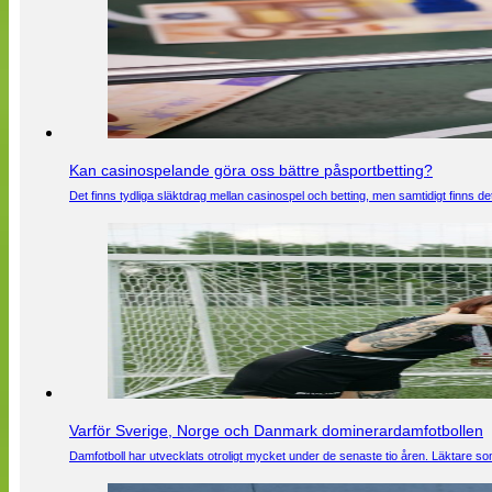
Kan casinospelande göra oss bättre påsportbetting?
Det finns tydliga släktdrag mellan casinospel och betting, men samtidigt finns
Varför Sverige, Norge och Danmark dominerardamfotbollen
Damfotboll har utvecklats otroligt mycket under de senaste tio åren. Läktare som