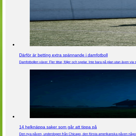
Därför är betting extra spännande i damfotboll
Damfotbollen växer. Fler tittar, följer och spelar. Inte bara på plan utan även 
14 helknäppa saker som går att tippa på
Den nya påven, underdogen från Chicago, den första amerikanska påven någons