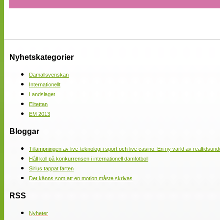
Nyhetskategorier
Damallsvenskan
Internationellt
Landslaget
Elitettan
EM 2013
Bloggar
Tillämpningen av live-teknologi i sport och live casino: En ny värld av realtidsund
Håll koll på konkurrensen i internationell damfotboll
Sirius tappat farten
Det känns som att en motion måste skrivas
RSS
Nyheter