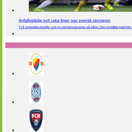
Anfallsglädje och raka linjer gav svensk storseger
Två regelrätta triumfer och en skrivbordsseger på gång. Den inställda matchen 