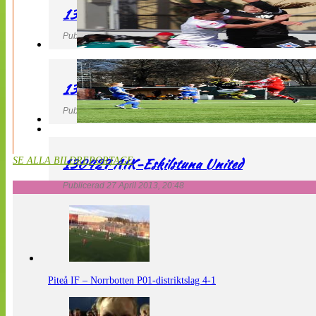
130427 IF Limhamn Bunkeflo – QBIK
Publicerad 27 April 2013, 21:10
130427 LdB FC Malmö – Mallbackens IF
Publicerad 27 April 2013, 20:54
130427 AIK-Eskilstuna United
SE ALLA BILDREPORTAGE
Publicerad 27 April 2013, 20:48
Piteå IF – Norrbotten P01-distriktslag 4-1