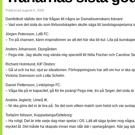
Internationellt
Bildreportage
Publicerad augusti 6, 2008
Arkiv
Damfotboll ställde den här frågan till några av Damallsvenskans tränare:
Bloggar
– Vad vore det sista du som förbundskapten skulle säga till landslagsspelarna 
Lagen
Webb-TV
Jörgen Petersson, LdB FC:
Cuper
– Tro på chansen, känn inspirationen av att det här ska bli kul. Lita på kunskape
Medlemsbilder
Till klubbkassan
Anders Johansson, Djurgården:
NÄTverket
– Fega inte. Jag skulle nog vända mig speciellt till Nilla Fischer och Caroline S
Split vision
Om oss
Richard Holmlund, KIF Örebro:
– Gå ut och ha kul, njut av situationen. Förhoppningsvis har allt om hur vi ska 
Annonsera
Victoria Svensson och Lotta Schelin.
Statistik
Daniel Pettersson, Linköpings FC:
Tipsa Damfotboll
– Våga lita på er kapacitet, gå för tre poäng! Fega inte, tro på Seger, det sista är
Kontakt
Andrée Jeglertz, Umeå IK:
– Ni ska göra det ni är bra på. Se det som vilken match som helst och var avs
Torbjörn Nilsson, Kopparbergs/Göteborg:
– Ha roligt. Det är inte varje dag man spelar i OS. Lätt att säga tycker nog någr
mycket åt. Det måste ha skapats innan man står där i spelargången. När jag själv s