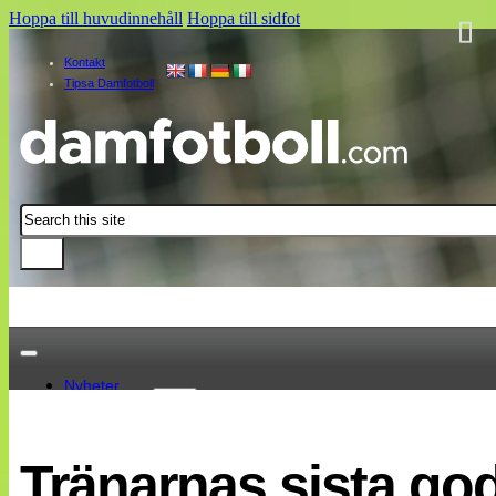
Hoppa till huvudinnehåll
Hoppa till sidfot
Kontakt
Tipsa Damfotboll
Sök
Nyheter
Damallsvenskan
Elitettan
Tränarnas sista god
Landslaget
EM 2013