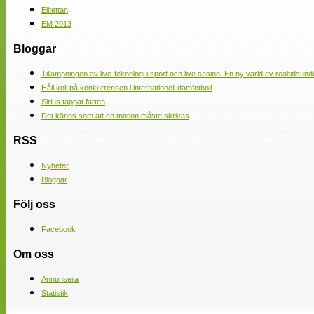
Elitettan
EM 2013
Bloggar
Tillämpningen av live-teknologi i sport och live casino: En ny värld av realtidsund
Håll koll på konkurrensen i internationell damfotboll
Sirius tappat farten
Det känns som att en motion måste skrivas
RSS
Nyheter
Bloggar
Följ oss
Facebook
Om oss
Annonsera
Statistik