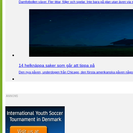
Damfotbollen växer. Fler tittar, följer och spelar. Inte bara på plan utan även 
14 helknäppa saker som går att tippa på
Den nya påven, underdogen från Chicago, den första amerikanska påven någons
ANNONS