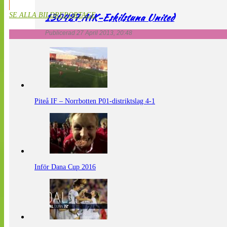
130427 AIK-Eskilstuna United
SE ALLA BILDREPORTAGE
Publicerad 27 April 2013, 20:48
Piteå IF – Norrbotten P01-distriktslag 4-1
Inför Dana Cup 2016