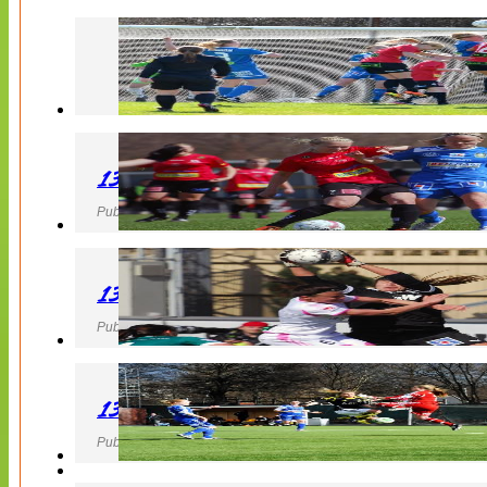
130427 LB 07 – QBIK
Publicerad 27 April 2013, 22:40
130427 IF Limhamn Bunkeflo – QBIK
Publicerad 27 April 2013, 21:10
130427 LdB FC Malmö – Mallbackens IF
Publicerad 27 April 2013, 20:54