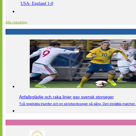
USA- England 1-0
Alla videoklipp
Anfallsglädje och raka linjer gav svensk storseger
Två regelrätta triumfer och en skrivbordsseger på gång. Den inställda matchen 