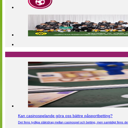
Kan casinospelande göra oss bättre påsportbetting?
Det finns tydliga släktdrag mellan casinospel och betting, men samtidigt finns