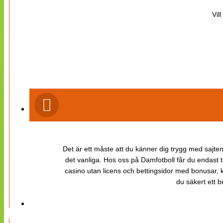
Vil
Det är ett måste att du känner dig trygg med sajten 
det vanliga. Hos oss på Damfotboll får du endast t
casino utan licens och bettingsidor med bonusar, ka
du säkert ett b