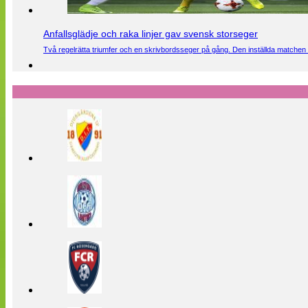
Anfallsglädje och raka linjer gav svensk storseger
Två regelrätta triumfer och en skrivbordsseger på gång. Den inställda matchen 