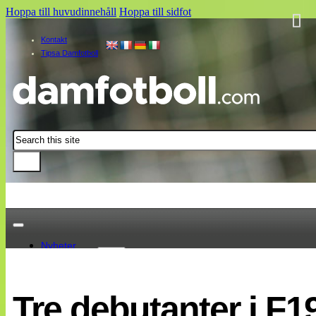
Hoppa till huvudinnehåll
Hoppa till sidfot
Kontakt
Tipsa Damfotboll
Sök
Nyheter
Damallsvenskan
Elitettan
Tre debutanter i F1
Landslaget
EM 2013