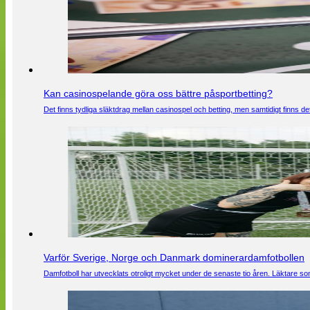
Kan casinospelande göra oss bättre påsportbetting?
Det finns tydliga släktdrag mellan casinospel och betting, men samtidigt finns
Varför Sverige, Norge och Danmark dominerardamfotbollen
Damfotboll har utvecklats otroligt mycket under de senaste tio åren. Läktare som