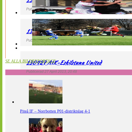
130427 IF Limhamn Bunkeflo – QBIK
Publicerad 27 April 2013, 21:10
130427 LdB FC Malmö – Mallbackens IF
Publicerad 27 April 2013, 20:54
130427 AIK-Eskilstuna United
SE ALLA BILDREPORTAGE
Publicerad 27 April 2013, 20:48
Piteå IF – Norrbotten P01-distriktslag 4-1