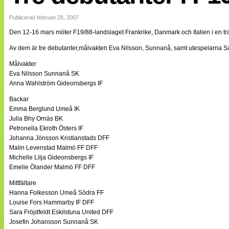
Internationellt
Bildreportage
Publicerad februari 28, 2007
Arkiv
Den 12-16 mars möter F19/88-landslaget Frankrike, Danmark och Italien i en trä
Bloggar
Lagen
Av dem är tre debutanter,målvakten Eva Nilsson, Sunnanå, samt utespelarna Sara
Webb-TV
Cuper
Målvakter
Medlemsbilder
Eva Nilsson Sunnanå SK
Till klubbkassan
Anna Wahlström Gideonsbergs IF
NÄTverket
Split vision
Backar
Om oss
Emma Berglund Umeå IK
Julia Bhy Ornäs BK
Annonsera
Petronella Ekroth Östers IF
Statistik
Johanna Jönsson Kristianstads DFF
Tipsa Damfotboll
Malin Levenstad Malmö FF DFF
Kontakt
Michelle Lilja Gideonsbergs IF
Emelie Ölander Malmö FF DFF
Mittfältare
Hanna Folkesson Umeå Södra FF
Louise Fors Hammarby IF DFF
Sara Fröjdfeldt Eskilstuna United DFF
Josefin Johansson Sunnanå SK