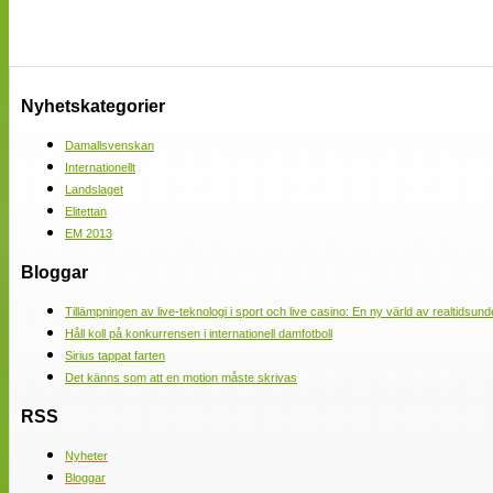
Nyhetskategorier
Damallsvenskan
Internationellt
Landslaget
Elitettan
EM 2013
Bloggar
Tillämpningen av live-teknologi i sport och live casino: En ny värld av realtidsund
Håll koll på konkurrensen i internationell damfotboll
Sirius tappat farten
Det känns som att en motion måste skrivas
RSS
Nyheter
Bloggar