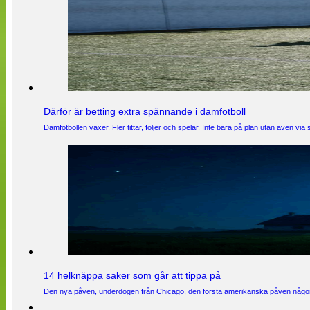
Därför är betting extra spännande i damfotboll
Damfotbollen växer. Fler tittar, följer och spelar. Inte bara på plan utan även 
14 helknäppa saker som går att tippa på
Den nya påven, underdogen från Chicago, den första amerikanska påven någons