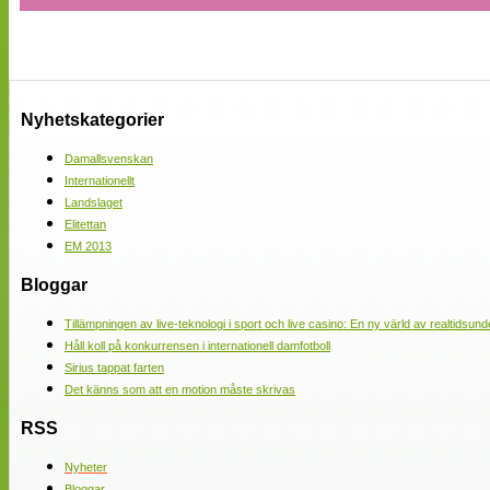
Nyhetskategorier
Damallsvenskan
Internationellt
Landslaget
Elitettan
EM 2013
Bloggar
Tillämpningen av live-teknologi i sport och live casino: En ny värld av realtidsund
Håll koll på konkurrensen i internationell damfotboll
Sirius tappat farten
Det känns som att en motion måste skrivas
RSS
Nyheter
Bloggar