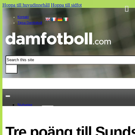
Hoppa till huvudinnehåll
Hoppa till sidfot
Kontakt
Tipsa Damfotboll
Sök
Nyheter
Damallsvenskan
Elitettan
Tre poäng till Sund
Landslaget
EM 2013