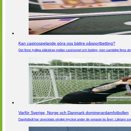
Kan casinospelande göra oss bättre påsportbetting?
Det finns tydliga släktdrag mellan casinospel och betting, men samtidigt finns
Varför Sverige, Norge och Danmark dominerardamfotbollen
Damfotboll har utvecklats otroligt mycket under de senaste tio åren. Läktare som