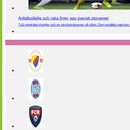
Anfallsglädje och raka linjer gav svensk storseger
Två regelrätta triumfer och en skrivbordsseger på gång. Den inställda matchen 