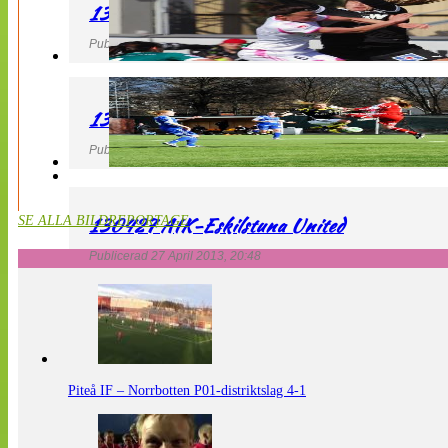
130427 IF Limhamn Bunkeflo – QBIK
Publicerad 27 April 2013, 21:10
130427 LdB FC Malmö – Mallbackens IF
Publicerad 27 April 2013, 20:54
130427 AIK-Eskilstuna United
SE ALLA BILDREPORTAGE
Publicerad 27 April 2013, 20:48
Piteå IF – Norrbotten P01-distriktslag 4-1