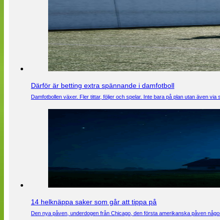
Därför är betting extra spännande i damfotboll
Damfotbollen växer. Fler tittar, följer och spelar. Inte bara på plan utan även 
14 helknäppa saker som går att tippa på
Den nya påven, underdogen från Chicago, den första amerikanska påven någons