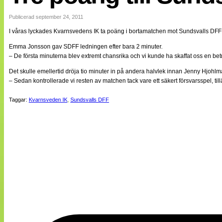
Internationellt
Bildreportage
Publicerad september 24, 2011
Arkiv
I våras lyckades Kvarnsvedens IK ta poäng i bortamatchen mot Sundsvalls DFF
Bloggar
Lagen
Emma Jonsson gav SDFF ledningen efter bara 2 minuter.
Webb-TV
– De första minuterna blev extremt chansrika och vi kunde ha skaffat oss en b
Cuper
Medlemsbilder
Det skulle emellertid dröja tio minuter in på andera halvlek innan Jenny Hjohlman e
Till klubbkassan
– Sedan kontrollerade vi resten av matchen tack vare ett säkert försvarsspel, til
NÄTverket
Split vision
Taggar:
Kvarnsveden IK
,
Sundsvalls DFF
Om oss
Annonsera
Statistik
Tipsa Damfotboll
Kontakt