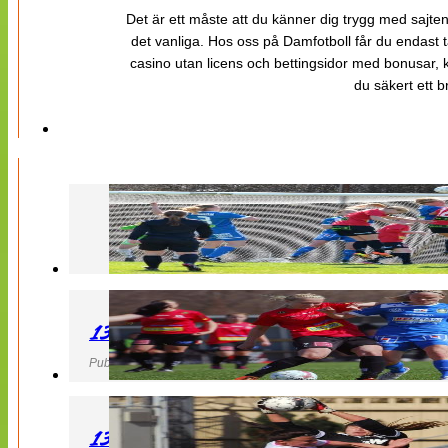
Det är ett måste att du känner dig trygg med sajten 
det vanliga. Hos oss på Damfotboll får du endast t
casino utan licens och bettingsidor med bonusar, ka
du säkert ett b
130427 LB 07 – QBIK
Publicerad 27 April 2013, 22:40
130427 IF Limhamn Bunkeflo – QBIK