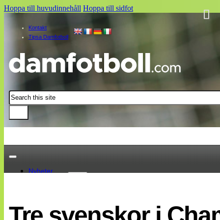
Hoppa till huvudinnehåll
Hoppa till sidfot
Kontakt
Tipsa Damfotboll
Sök
Nyheter
Damallsvenskan
Elitettan
Tre svenskor i Cha
Landslaget
EM 2013