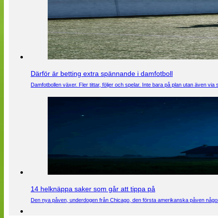
Därför är betting extra spännande i damfotboll
Damfotbollen växer. Fler tittar, följer och spelar. Inte bara på plan utan även 
14 helknäppa saker som går att tippa på
Den nya påven, underdogen från Chicago, den första amerikanska påven någons