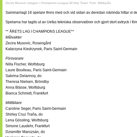
Zecira Musovic uttagen i Champions League All Star Team. Foto. Bildbyrån
Sammanlagt 18 spelare finns med och vid sidan av deredan nämnda hittar vi d
Spelarna har tagits ut av Uefas tekniska observatörer och gjort stort avtryck i 
** ÅRETS LAG I CHAMPIONS LEAGUE**
Målvakter
Zecira Musovic, Rosengård
Katarzyna Kiedrzynek, Paris Saint-Germain
Försvarare
Nilla Fischer, Wolfsburg
Laure Boulleau, Paris Saint-Germain
Sabrina Delannoy, do
Theresa Nielsen, Bröndby
Anna Blässe, Wolfsburg
Bianca Schmidt, Frankfurt
Mittfältare
Caroline Seger, Paris Saint-Germain
Shirley Cruz Traña, do
Lena Gössling, Wolfsburg
Simone Laudehr, Frankfurt
Dzsenifer Marozsán, do