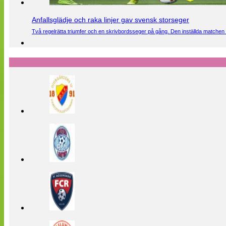
Anfallsglädje och raka linjer gav svensk storseger
Två regelrätta triumfer och en skrivbordsseger på gång. Den inställda matchen 