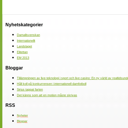
Nyhetskategorier
Damallsvenskan
Internationellt
Landslaget
Elitettan
EM 2013
Bloggar
Tillämpningen av live-teknologi i sport och live casino: En ny värld av realtidsund
Håll koll på konkurrensen i internationell damfotboll
Sirius tappat farten
Det känns som att en motion måste skrivas
RSS
Nyheter
Bloggar