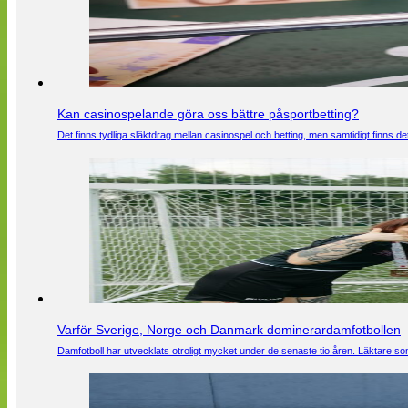
Kan casinospelande göra oss bättre påsportbetting?
Det finns tydliga släktdrag mellan casinospel och betting, men samtidigt finns
Varför Sverige, Norge och Danmark dominerardamfotbollen
Damfotboll har utvecklats otroligt mycket under de senaste tio åren. Läktare som