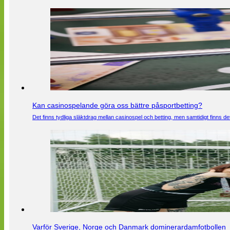
Kan casinospelande göra oss bättre påsportbetting?
Det finns tydliga släktdrag mellan casinospel och betting, men samtidigt finns
Varför Sverige, Norge och Danmark dominerardamfotbollen