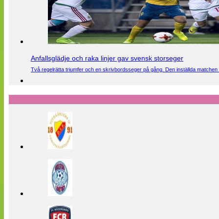
Anfallsglädje och raka linjer gav svensk storseger
Två regelrätta triumfer och en skrivbordsseger på gång. Den inställda matchen 