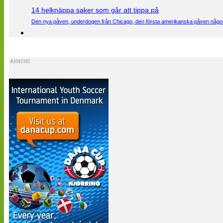
14 helknäppa saker som går att tippa på
Den nya påven, underdogen från Chicago, den första amerikanska påven någons
ANNONS