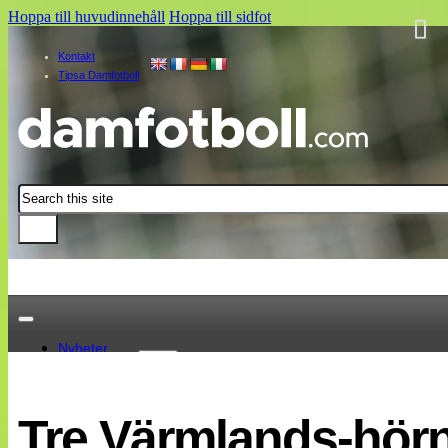
Hoppa till huvudinnehåll
Hoppa till sidfot
Kontakt
Tipsa Damfotboll
Sök
Nyheter
Damallsvenskan
Elitettan
Tre Värmlands-hörn
Landslaget
EM 2013