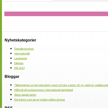
Nyhetskategorier
Damallsvenskan
Internationellt
Landslaget
Elitettan
EM 2013
Bloggar
Tillämpningen av live-teknologi i sport och live casino: En ny värld av realtidsund
Håll koll på konkurrensen i internationell damfotboll
Sirius tappat farten
Det känns som att en motion måste skrivas