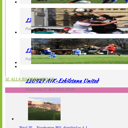
130427 IF Limhamn Bunkeflo – QBIK
Publicerad 27 April 2013, 21:10
130427 LdB FC Malmö – Mallbackens IF
Publicerad 27 April 2013, 20:54
130427 AIK-Eskilstuna United
SE ALLA BILDREPORTAGE
Publicerad 27 April 2013, 20:48
Piteå IF – Norrbotten P01-distriktslag 4-1