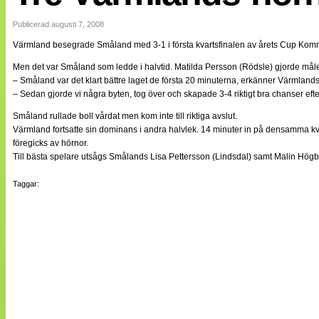
Internationellt
Bildreportage
Publicerad augusti 7, 2008
Arkiv
Värmland besegrade Småland med 3-1 i första kvartsfinalen av årets Cup Kommu
Bloggar
Lagen
Men det var Småland som ledde i halvtid. Matilda Persson (Rödsle) gjorde målet
Webb-TV
– Småland var det klart bättre laget de första 20 minuterna, erkänner Värmland
Cuper
– Sedan gjorde vi några byten, tog över och skapade 3-4 riktigt bra chanser efte
Medlemsbilder
Till klubbkassan
Småland rullade boll vårdat men kom inte till riktiga avslut.
NÄTverket
Värmland fortsatte sin dominans i andra halvlek. 14 minuter in på densamma k
Split vision
föregicks av hörnor.
Om oss
Till bästa spelare utsågs Smålands Lisa Pettersson (Lindsdal) samt Malin Hög
Annonsera
Taggar:
Statistik
Tipsa Damfotboll
Kontakt