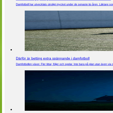
Damfotboll har utvecklats otroligt mycket under de senaste tio åren. Läktare som
Därför är betting extra spännande i damfotboll
Damfotbollen växer. Fler tittar, följer och spelar. Inte bara på plan utan även 