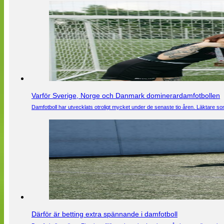
Varför Sverige, Norge och Danmark dominerardamfotbollen
Damfotboll har utvecklats otroligt mycket under de senaste tio åren. Läktare som
Därför är betting extra spännande i damfotboll