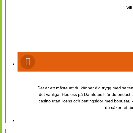
Vil
Det är ett måste att du känner dig trygg med sajten 
det vanliga. Hos oss på Damfotboll får du endast t
casino utan licens och bettingsidor med bonusar, ka
du säkert ett b