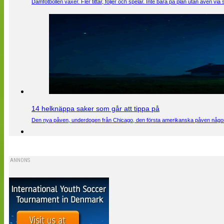
Damfotbollen växer. Fler tittar, följer och spelar. Inte bara på plan utan även 
14 helknäppa saker som går att tippa på
Den nya påven, underdogen från Chicago, den första amerikanska påven någons
ANNONS