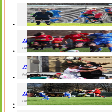
130427 LB 07 – QBIK
Publicerad 27 April 2013, 22:40
130427 IF Limhamn Bunkeflo – QBIK
Publicerad 27 April 2013, 21:10
130427 LdB FC Malmö – Mallbackens IF
Publicerad 27 April 2013, 20:54