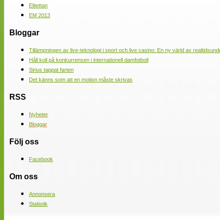
Elitettan
EM 2013
Bloggar
Tillämpningen av live-teknologi i sport och live casino: En ny värld av realtidsund
Håll koll på konkurrensen i internationell damfotboll
Sirius tappat farten
Det känns som att en motion måste skrivas
RSS
Nyheter
Bloggar
Följ oss
Facebook
Om oss
Annonsera
Statistik