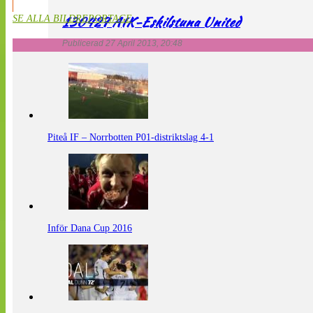
130427 AIK-Eskilstuna United
SE ALLA BILDREPORTAGE
Publicerad 27 April 2013, 20:48
Piteå IF – Norrbotten P01-distriktslag 4-1
Inför Dana Cup 2016