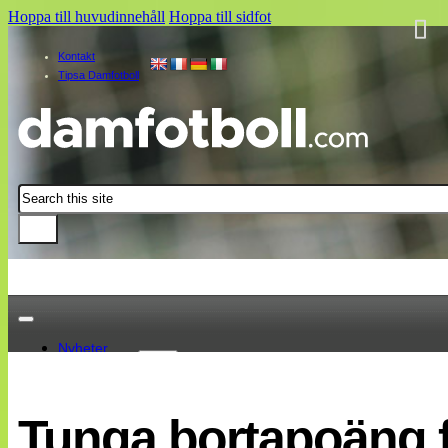
Hoppa till huvudinnehåll
Hoppa till sidfot
Kontakt
Tipsa Damfotboll
Sök
Nyheter
Damallsvenskan
Elitettan
Tunga bortapoäng f
Landslaget
EM 2013