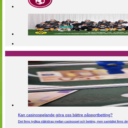
Kan casinospelande göra oss bättre påsportbetting?
Det finns tydliga släktdrag mellan casinospel och betting, men samtidigt finns