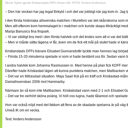
Nicole Sykes gjorde Kristianstads DFFs första mål. FOTO: Anders Andersson.
– Den här veckan har jag legat förkyld i och det var jobbigt när jag kom in. Jag
I den första historiaka allsvenska matchen i Munkfors var det skånskorna som in
Men allt efterom kom hemmalaget in i matchen och kunde skapa tillräckligt med lä
Marija Banusics fina frispark.
– Vi var väldigt bra med i den första halvlek och det kndes som att vi var det bä
– Men vi måste sätta lägena vi får, även om de fick ett mål på slutet hade vi käns
Kristianstads DFFs tränare Elisabet Gunnarsdottir tyckte man hennes lag börjad
– Första 15-20 minuterna spelade vi som vi hade bestämt oss för. Sedan vann Mal
I andra halvlek kom Johanna Rasmussen in. Med henne på plan fick KDFF mer far
Därefter hade Kristiastad lägen att kunna punktera matchen, men Mallbacken vill
– Det var en tilltrasslad situation. Maja Saari fick på en träff och Kristiasta
Damallsvenskan 2006 mot Hammarby.
Närmare än så kom inte Mallbacken. Kristiabstad vann med 2-1 och Elisabet Gun
– Det var tre oerhört sköna poäng. Vi höll oss lugna, hade tålamod och spelade 
Hon var också nöjd med det faktum att flera av de skadade spelarna är på väg ti
Umeå IK om en vecka.
Text: Anders Andersson