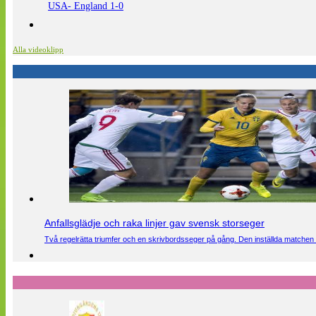
USA- England 1-0
Alla videoklipp
Anfallsglädje och raka linjer gav svensk storseger
Två regelrätta triumfer och en skrivbordsseger på gång. Den inställda matchen 