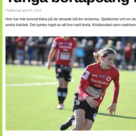
Internationellt
Bildreportage
Publicerad april 20, 2013
Arkiv
Hon har inte kunnat träna på de senaste två-tre veckorna. Sjukdomar och en s
Bloggar
andra halvlek. Det syntes inget av att hon varit borta. Kristianstad vann match
Lagen
Webb-TV
Cuper
Medlemsbilder
Till klubbkassan
NÄTverket
Split vision
Om oss
Annonsera
Statistik
Tipsa Damfotboll
Kontakt