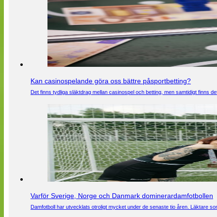
Kan casinospelande göra oss bättre påsportbetting?
Det finns tydliga släktdrag mellan casinospel och betting, men samtidigt finns
Varför Sverige, Norge och Danmark dominerardamfotbollen
Damfotboll har utvecklats otroligt mycket under de senaste tio åren. Läktare som