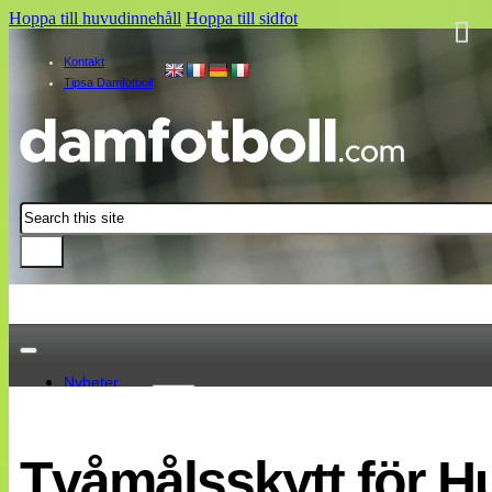
Hoppa till huvudinnehåll
Hoppa till sidfot
Kontakt
Tipsa Damfotboll
Sök
Nyheter
Damallsvenskan
Elitettan
Tvåmålsskytt för Hu
Landslaget
EM 2013