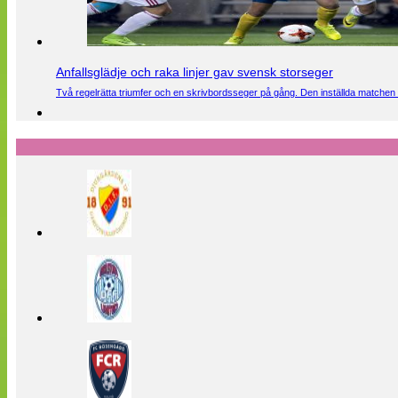
Anfallsglädje och raka linjer gav svensk storseger
Två regelrätta triumfer och en skrivbordsseger på gång. Den inställda matchen 