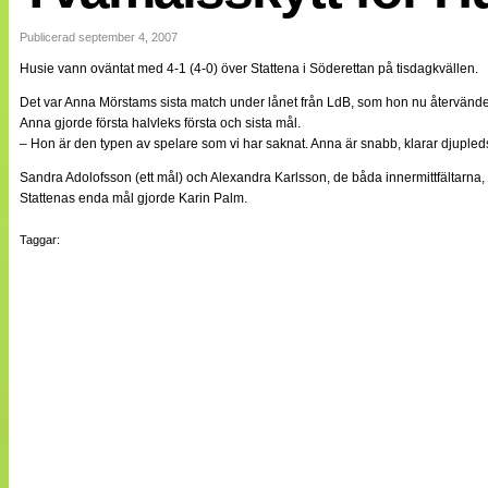
Internationellt
Bildreportage
Publicerad september 4, 2007
Arkiv
Husie vann oväntat med 4-1 (4-0) över Stattena i Söderettan på tisdagkvällen.
Bloggar
Lagen
Det var Anna Mörstams sista match under lånet från LdB, som hon nu återvände
Webb-TV
Anna gjorde första halvleks första och sista mål.
Cuper
– Hon är den typen av spelare som vi har saknat. Anna är snabb, klarar djupleds
Medlemsbilder
Till klubbkassan
Sandra Adolofsson (ett mål) och Alexandra Karlsson, de båda innermittfältarna,
NÄTverket
Stattenas enda mål gjorde Karin Palm.
Split vision
Om oss
Taggar:
Annonsera
Statistik
Tipsa Damfotboll
Kontakt