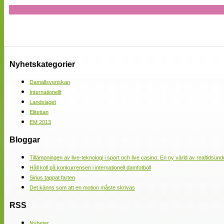
Nyhetskategorier
Damallsvenskan
Internationellt
Landslaget
Elitettan
EM 2013
Bloggar
Tillämpningen av live-teknologi i sport och live casino: En ny värld av realtidsund
Håll koll på konkurrensen i internationell damfotboll
Sirius tappat farten
Det känns som att en motion måste skrivas
RSS
Nyheter