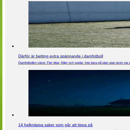
Därför är betting extra spännande i damfotboll
Damfotbollen växer. Fler tittar, följer och spelar. Inte bara på plan utan även 
14 helknäppa saker som går att tippa på