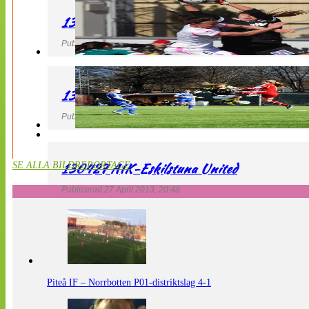
130427 IF Limhamn Bunkeflo – QBIK
Publicerad 27 April 2013, 21:10
130427 LdB FC Malmö – Mallbackens IF
Publicerad 27 April 2013, 20:54
130427 AIK-Eskilstuna United
SE ALLA BILDREPORTAGE
Publicerad 27 April 2013, 20:48
Piteå IF – Norrbotten P01-distriktslag 4-1