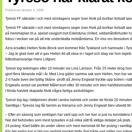
Internationellt
Bildreportage
Publicerad oktober 5, 2008
Arkiv
Tyresö FF säkrade i och med söndagens seger över Alvik på bortlan fortsatt spe
Bloggar
Lagen
Tyresö FF säkrade i och med söndagens seger över Alvik på bortlan fortsatt spel
Webb-TV
på hemmaplan bl.a. spelat oavgjort mot Eskilstuna United, uddamålsförluster har
Cuper
fokus i veckan var på att inte underskatta motståndarna. En viss oro dessutom då
Medlemsbilder
Till klubbkassan
Azra ersattes Hellen Note-Brock som kommer från Tyskland och hamnade i Tyresö 
NÄTverket
– Jag är glad över att vi gav Hellen tid att växa in i laget och idag var hon lag
Split vision
fotbollsansvarige Hans Löfgren.
Om oss
Tyresö tog ledningen efter 10 minuter via Lina Larsson. Från 25 meter drog hon 
Annonsera
gjort flera liknande mål i år. Med Lina gäller samma sak som Hellen, hon har ver
Statistik
2-0 hade även det tydlig Skåne -profil då Jenny Engwall tryckte upp bollen i nätt
Tipsa Damfotboll
Engwalls avslut var perfekt! Målet kom efter 30 minuter och blev halvtidsresult
Kontakt
I första halvlek skapade Alvik några farliga avslutslägen.
Tyresö tog tag i taktpinnen direkt i andra halvlek och under de första 20 minute
Samtliga i Tyresös lag får beröm av tränarna och Jenny Engwall blev utsedd till 
– Efter en säsong som verkligen har varit upp och ner kan vi just nu konstatera två
När det behövdes som mest lyckades vi på olika sätt få viktiga detaljer på plat
24 poäng. Klart bättre än under våren och med mersmak till fler poäng i samtlig
För det andra har vi lärt oss oerhört mycket detta året både vad gäller oss själv