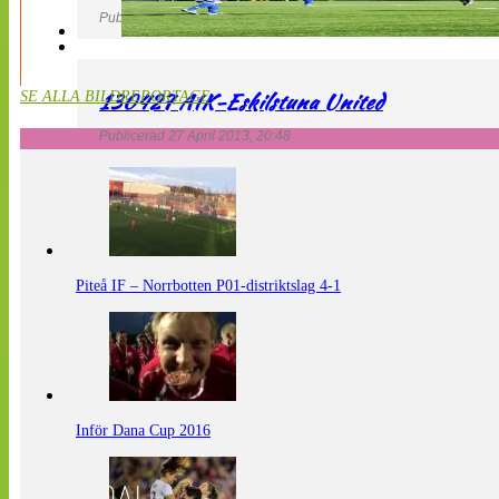
Publicerad 27 April 2013, 20:54
130427 AIK-Eskilstuna United
SE ALLA BILDREPORTAGE
Publicerad 27 April 2013, 20:48
Piteå IF – Norrbotten P01-distriktslag 4-1
Inför Dana Cup 2016