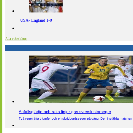
USA- England 1-0
Alla videoklipp
Anfallsglädje och raka linjer gav svensk storseger
Två regelrätta triumfer och en skrivbordsseger på gång. Den inställda matchen 