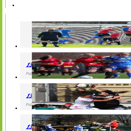
130427 LB 07 – QBIK
Publicerad 27 April 2013, 22:40
130427 IF Limhamn Bunkeflo – QBIK
Publicerad 27 April 2013, 21:10
130427 LdB FC Malmö – Mallbackens IF