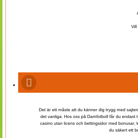
Vil
Det är ett måste att du känner dig trygg med sajten 
det vanliga. Hos oss på Damfotboll får du endast t
casino utan licens och bettingsidor med bonusar, ka
du säkert ett b