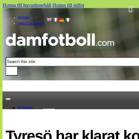
Hoppa till huvudinnehåll
Hoppa till sidfot
Kontakt
Tipsa Damfotboll
Sök
Nyheter
Damallsvenskan
Elitettan
Tyresö har klarat k
Landslaget
EM 2013