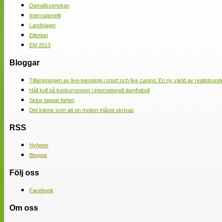
Damallsvenskan
Internationellt
Landslaget
Elitettan
EM 2013
Bloggar
Tillämpningen av live-teknologi i sport och live casino: En ny värld av realtidsund
Håll koll på konkurrensen i internationell damfotboll
Sirius tappat farten
Det känns som att en motion måste skrivas
RSS
Nyheter
Bloggar
Följ oss
Facebook
Om oss