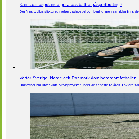
Kan casinospelande göra oss bättre påsportbetting?
Det finns tydliga släktdrag mellan casinospel och betting, men samtidigt finns
Varför Sverige, Norge och Danmark dominerardamfotbollen
Damfotboll har utvecklats otroligt mycket under de senaste tio åren. Läktare som