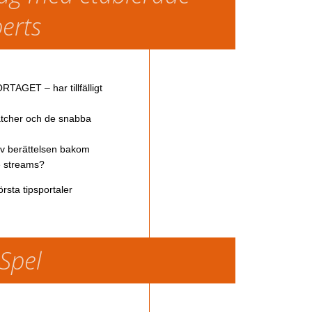
perts
TAGET – har tillfälligt
atcher och de snabba
av berättelsen bakom
ve streams?
rsta tipsportaler
 Spel