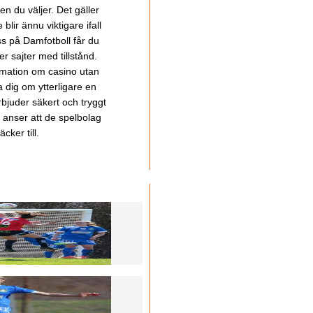
en du väljer. Det gäller
lir ännu viktigare ifall
ss på Damfotboll får du
 sajter med tillstånd.
ormation om casino utan
a dig om ytterligare en
bjuder säkert och tryggt
u anser att de spelbolag
cker till.