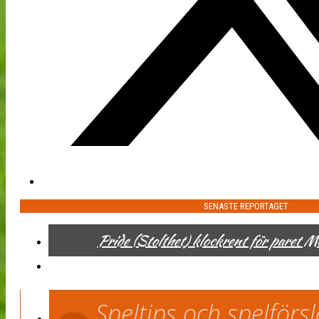
SENASTE REPORTAGET
Pride (Stolthet) klockrent för paret 
Speltips och spelför