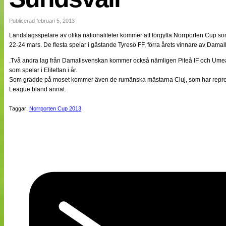
NÄTverket
Split vision
Publicerad februari 5, 2013
Landslagsspelare av olika nationaliteter kommer att förgylla Norrporten Cup 
22-24 mars. De flesta spelar i gästande Tyresö FF, förra årets vinnare av Dama
Nyheter
Bloggar
.Två andra lag från Damallsvenskan kommer också nämligen Piteå IF och Umeå
Lagen
som spelar i Elitettan i år.
Webb-TV
Som grädde på moset kommer även de rumänska mästarna Cluj, som har repr
Cuper
League bland annat.
Medlemmar
Medlemsbilder
Taggar:
Norrporten Cup 2013
Till klubbkassan
Om oss
NÄTverket
Split vision