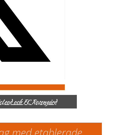
McLeod och FC Rosengård
slag med etablerade