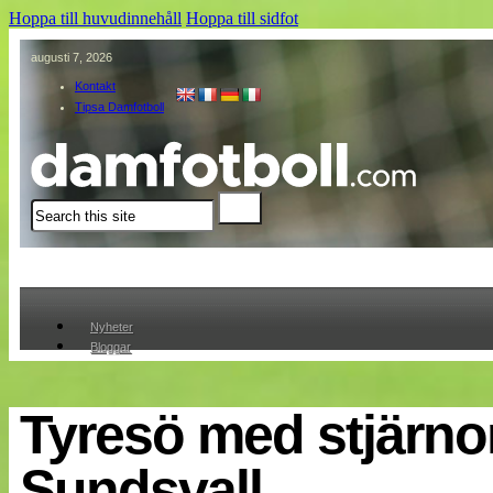
Hoppa till huvudinnehåll
Hoppa till sidfot
augusti 7, 2026
Kontakt
Tipsa Damfotboll
Sök
Nyheter
Bloggar
Lagen
Webb-TV
Cuper
Tyresö med stjärnor 
Medlemmar
Medlemsbilder
Sundsvall
Till klubbkassan
Om oss