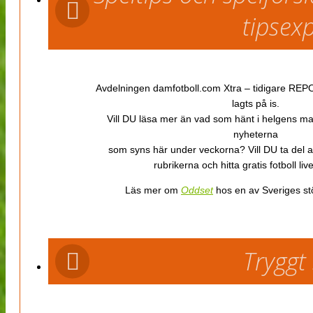
tipsex
Avdelningen damfotboll.com Xtra – tidigare REPOR
lagts på is.
Vill DU läsa mer än vad som hänt i helgens m
nyheterna
som syns här under veckorna? Vill DU ta del 
rubrikerna och hitta gratis fotboll li
Läs mer om
Oddset
hos en av Sveriges stö
Tryggt