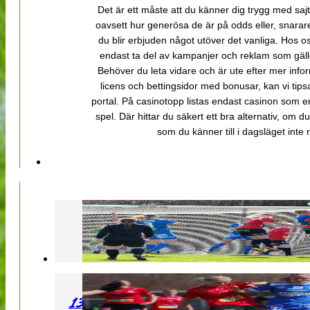
Det är ett måste att du känner dig trygg med sajt
oavsett hur generösa de är på odds eller, snarare b
du blir erbjuden något utöver det vanliga. Hos o
endast ta del av kampanjer och reklam som gäller
Behöver du leta vidare och är ute efter mer inf
licens och bettingsidor med bonusar, kan vi tips
portal. På casinotopp listas endast casinon som er
spel. Där hittar du säkert ett bra alternativ, om d
som du känner till i dagsläget inte rä
130427 LB 07 – QBIK