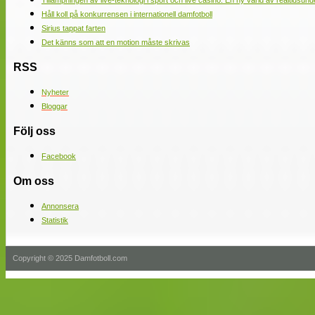
Tillämpningen av live-teknologi i sport och live casino: En ny värld av realtidsund
Håll koll på konkurrensen i internationell damfotboll
Sirius tappat farten
Det känns som att en motion måste skrivas
RSS
Nyheter
Bloggar
Följ oss
Facebook
Om oss
Annonsera
Statistik
Copyright © 2025 Damfotboll.com