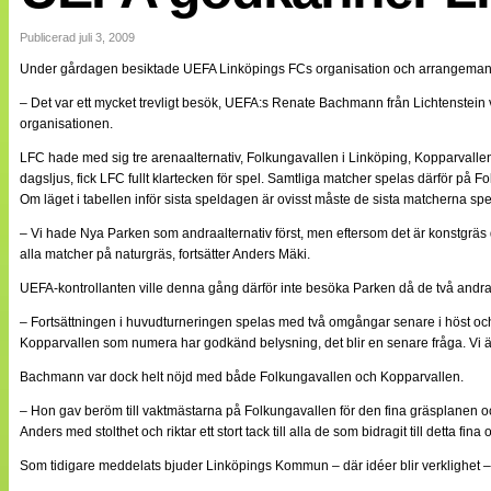
Internationellt
Bildreportage
Publicerad juli 3, 2009
Arkiv
Under gårdagen besiktade UEFA Linköpings FCs organisation och arrangemang
Bloggar
Lagen
– Det var ett mycket trevligt besök, UEFA:s Renate Bachmann från Lichtenstein 
Webb-TV
organisationen.
Cuper
Medlemsbilder
LFC hade med sig tre arenaalternativ, Folkungavallen i Linköping, Kopparvalle
Till klubbkassan
dagsljus, fick LFC fullt klartecken för spel. Samtliga matcher spelas därför på F
NÄTverket
Om läget i tabellen inför sista speldagen är ovisst måste de sista matcherna spel
Split vision
Om oss
– Vi hade Nya Parken som andraalternativ först, men eftersom det är konstgräs d
alla matcher på naturgräs, fortsätter Anders Mäki.
Annonsera
UEFA-kontrollanten ville denna gång därför inte besöka Parken då de två andra a
Statistik
Tipsa Damfotboll
– Fortsättningen i huvudturneringen spelas med två omgångar senare i höst och 
Kontakt
Kopparvallen som numera har godkänd belysning, det blir en senare fråga. Vi är
Bachmann var dock helt nöjd med både Folkungavallen och Kopparvallen.
– Hon gav beröm till vaktmästarna på Folkungavallen för den fina gräsplanen och
Anders med stolthet och riktar ett stort tack till alla de som bidragit till detta fin
Som tidigare meddelats bjuder Linköpings Kommun – där idéer blir verklighet – al