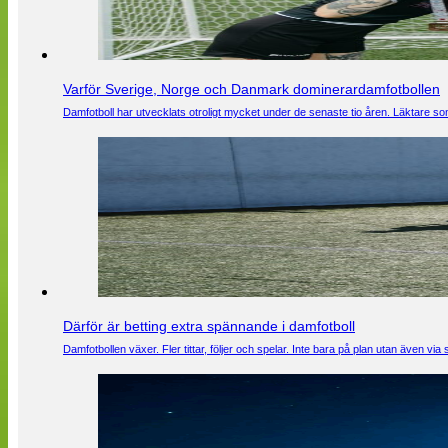
Varför Sverige, Norge och Danmark dominerardamfotbollen
Damfotboll har utvecklats otroligt mycket under de senaste tio åren. Läktare som
Därför är betting extra spännande i damfotboll
Damfotbollen växer. Fler tittar, följer och spelar. Inte bara på plan utan även 