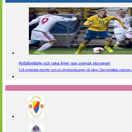
Anfallsglädje och raka linjer gav svensk storseger
Två regelrätta triumfer och en skrivbordsseger på gång. Den inställda matchen 