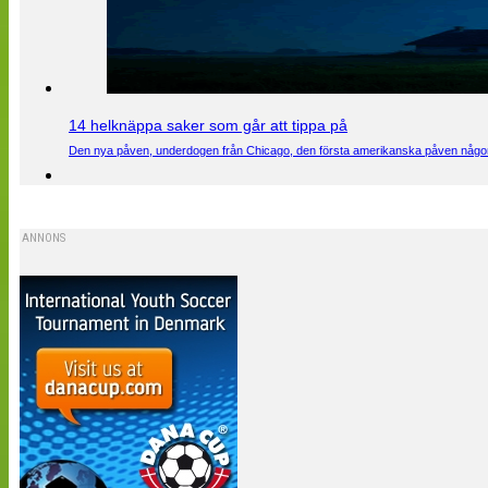
14 helknäppa saker som går att tippa på
Den nya påven, underdogen från Chicago, den första amerikanska påven någons
ANNONS