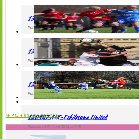
130427 LB 07 – QBIK
Publicerad 27 April 2013, 22:40
130427 IF Limhamn Bunkeflo – QBIK
Publicerad 27 April 2013, 21:10
130427 LdB FC Malmö – Mallbackens IF
Publicerad 27 April 2013, 20:54
130427 AIK-Eskilstuna United
SE ALLA BILDREPORTAGE
Publicerad 27 April 2013, 20:48