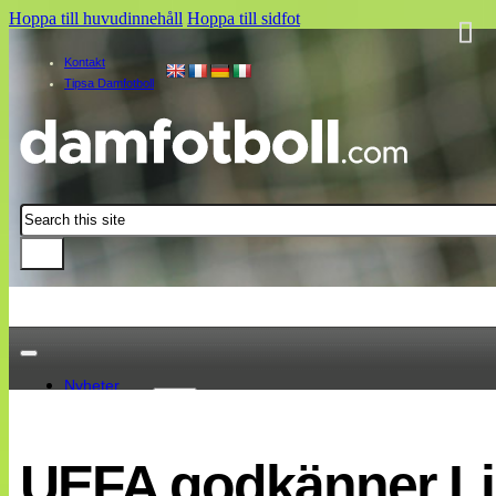
Hoppa till huvudinnehåll
Hoppa till sidfot
Kontakt
Tipsa Damfotboll
Sök
Nyheter
Damallsvenskan
Elitettan
UEFA godkänner L
Landslaget
EM 2013