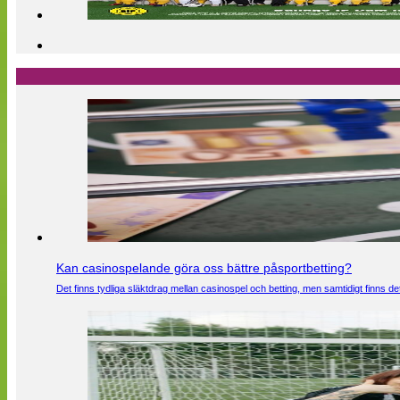
Kan casinospelande göra oss bättre påsportbetting?
Det finns tydliga släktdrag mellan casinospel och betting, men samtidigt finns