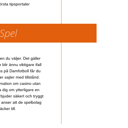
rsta tipsportaler
 Spel
en du väljer. Det gäller
lir ännu viktigare ifall
ss på Damfotboll får du
 sajter med tillstånd.
ormation om casino utan
a dig om ytterligare en
bjuder säkert och tryggt
u anser att de spelbolag
cker till.