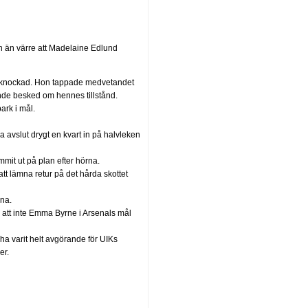
n än värre att Madelaine Edlund
lev knockad. Hon tappade medvetandet
ande besked om hennes tillstånd.
ark i mål.
 avslut drygt en kvart in på halvleken
mmit ut på plan efter hörna.
tt lämna retur på det hårda skottet
rna.
r att inte Emma Byrne i Arsenals mål
ha varit helt avgörande för UIKs
er.