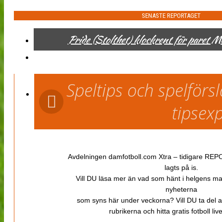
SENASTE REPORTAGET
Pride (Stolthet) klockrent för paret 
Speltips och spelför
tipsex
Avdelningen damfotboll.com Xtra – tidigare REPOR
lagts på is.
Vill DU läsa mer än vad som hänt i helgens m
nyheterna
som syns här under veckorna? Vill DU ta del 
rubrikerna och hitta gratis fotboll li