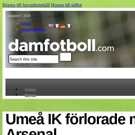
Hoppa till huvudinnehåll
Hoppa till sidfot
augusti 7, 2026
Kontakt
Tipsa Damfotboll
Sök
Nyheter
Bloggar
Lagen
Webb-TV
Cuper
Umeå IK förlorade 
Medlemmar
Medlemsbilder
Arsenal
Till klubbkassan
Om oss