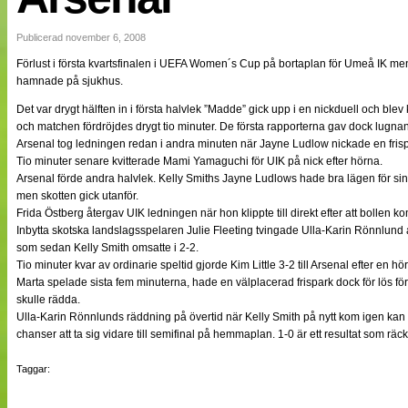
NÄTverket
Split vision
Publicerad november 6, 2008
Förlust i första kvartsfinalen i UEFA Women´s Cup på bortaplan för Umeå IK me
hamnade på sjukhus.
Nyheter
Bloggar
Det var drygt hälften in i första halvlek ”Madde” gick upp i en nickduell och b
Lagen
och matchen fördröjdes drygt tio minuter. De första rapporterna gav dock lugn
Webb-TV
Arsenal tog ledningen redan i andra minuten när Jayne Ludlow nickade en frisp
Cuper
Tio minuter senare kvitterade Mami Yamaguchi för UIK på nick efter hörna.
Medlemmar
Arsenal förde andra halvlek. Kelly Smiths Jayne Ludlows hade bra lägen för sina
Medlemsbilder
men skotten gick utanför.
Till klubbkassan
Frida Östberg återgav UIK ledningen när hon klippte till direkt efter att bollen ko
Om oss
Inbytta skotska landslagsspelaren Julie Fleeting tvingade Ulla-Karin Rönnlund a
NÄTverket
som sedan Kelly Smith omsatte i 2-2.
Split vision
Tio minuter kvar av ordinarie speltid gjorde Kim Little 3-2 till Arsenal efter en hö
Marta spelade sista fem minuterna, hade en välplacerad frispark dock för lös fö
skulle rädda.
Ulla-Karin Rönnlunds räddning på övertid när Kelly Smith på nytt kom igen kan 
chanser att ta sig vidare till semifinal på hemmaplan. 1-0 är ett resultat som räck
Taggar: