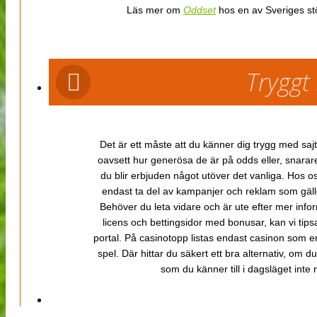
Läs mer om
Oddset
hos en av Sveriges stö
Tryggt
Det är ett måste att du känner dig trygg med sajt
oavsett hur generösa de är på odds eller, snarare b
du blir erbjuden något utöver det vanliga. Hos o
endast ta del av kampanjer och reklam som gäller
Behöver du leta vidare och är ute efter mer inf
licens och bettingsidor med bonusar, kan vi tips
portal. På casinotopp listas endast casinon som er
spel. Där hittar du säkert ett bra alternativ, om d
som du känner till i dagsläget inte rä