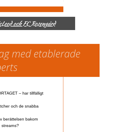
McLeod och FC Rosengård
slag med etablerade
perts
TAGET – har tillfälligt
atcher och de snabba
av berättelsen bakom
ve streams?