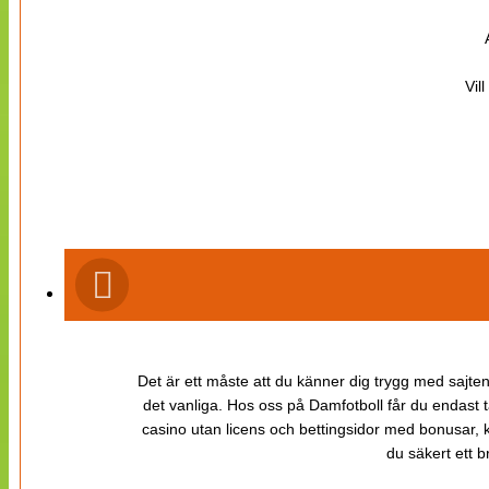
Vil
Det är ett måste att du känner dig trygg med sajten 
det vanliga. Hos oss på Damfotboll får du endast t
casino utan licens och bettingsidor med bonusar, ka
du säkert ett b