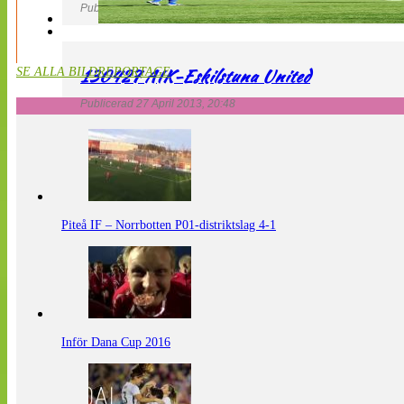
Publicerad 27 April 2013, 20:54
130427 AIK-Eskilstuna United
SE ALLA BILDREPORTAGE
Publicerad 27 April 2013, 20:48
Piteå IF – Norrbotten P01-distriktslag 4-1
Inför Dana Cup 2016