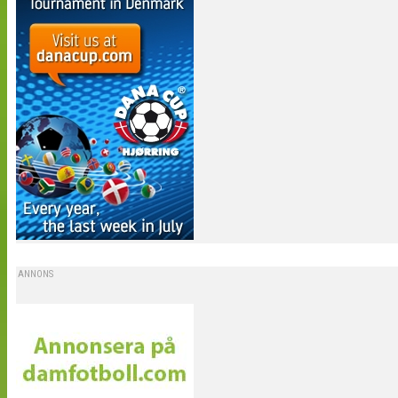
ANNONS