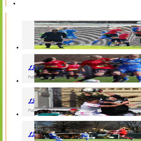
130427 LB 07 – QBIK
Publicerad 27 April 2013, 22:40
130427 IF Limhamn Bunkeflo – QBIK
Publicerad 27 April 2013, 21:10
130427 LdB FC Malmö – Mallbackens IF