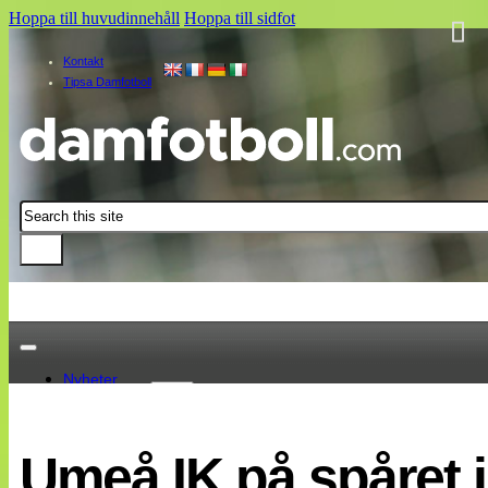
Hoppa till huvudinnehåll
Hoppa till sidfot
Kontakt
Tipsa Damfotboll
Sök
Nyheter
Damallsvenskan
Elitettan
Umeå IK på spåret 
Landslaget
EM 2013