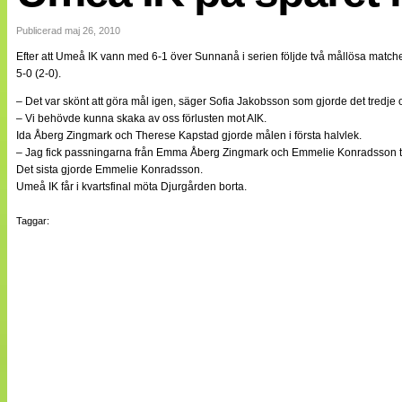
Internationellt
Bildreportage
Publicerad maj 26, 2010
Arkiv
Efter att Umeå IK vann med 6-1 över Sunnanå i serien följde två mållösa match
Bloggar
5-0 (2-0).
Lagen
Webb-TV
– Det var skönt att göra mål igen, säger Sofia Jakobsson som gjorde det tredje o
Cuper
– Vi behövde kunna skaka av oss förlusten mot AIK.
Medlemsbilder
Ida Åberg Zingmark och Therese Kapstad gjorde målen i första halvlek.
Till klubbkassan
– Jag fick passningarna från Emma Åberg Zingmark och Emmelie Konradsson till
NÄTverket
Det sista gjorde Emmelie Konradsson.
Split vision
Umeå IK får i kvartsfinal möta Djurgården borta.
Om oss
Taggar:
Annonsera
Statistik
Tipsa Damfotboll
Kontakt