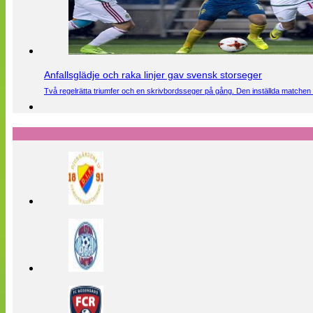
Anfallsglädje och raka linjer gav svensk storseger
Två regelrätta triumfer och en skrivbordsseger på gång. Den inställda matchen 