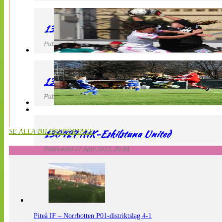
130427 IF Limhamn Bunkeflo – QBIK
Publicerad 27 April 2013, 21:10
130427 LdB FC Malmö – Mallbackens IF
Publicerad 27 April 2013, 20:54
130427 AIK-Eskilstuna United
SE ALLA BILDREPORTAGE
Publicerad 27 April 2013, 20:48
Piteå IF – Norrbotten P01-distriktslag 4-1