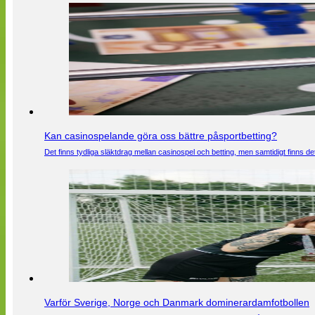
Kan casinospelande göra oss bättre påsportbetting?
Det finns tydliga släktdrag mellan casinospel och betting, men samtidigt finns
Varför Sverige, Norge och Danmark dominerardamfotbollen