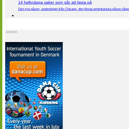
14 helknäppa saker som går att tippa på
Den nya påven, underdogen från Chicago, den första amerikanska påven någons
ANNONS