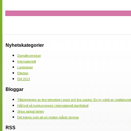
Nyhetskategorier
Damallsvenskan
Internationellt
Landslaget
Elitettan
EM 2013
Bloggar
Tillämpningen av live-teknologi i sport och live casino: En ny värld av realtidsund
Håll koll på konkurrensen i internationell damfotboll
Sirius tappat farten
Det känns som att en motion måste skrivas
RSS