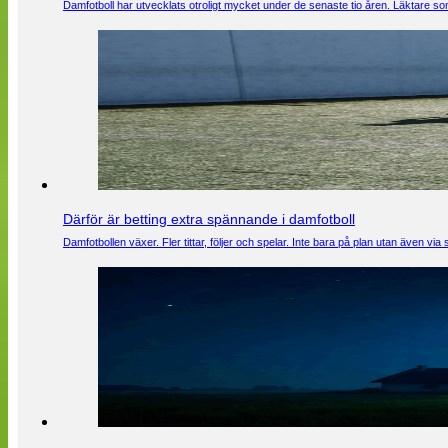
Damfotboll har utvecklats otroligt mycket under de senaste tio åren. Läktare som
Därför är betting extra spännande i damfotboll
Damfotbollen växer. Fler tittar, följer och spelar. Inte bara på plan utan även 