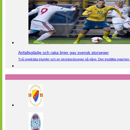
Anfallsglädje och raka linjer gav svensk storseger
Två regelrätta triumfer och en skrivbordsseger på gång. Den inställda matchen 