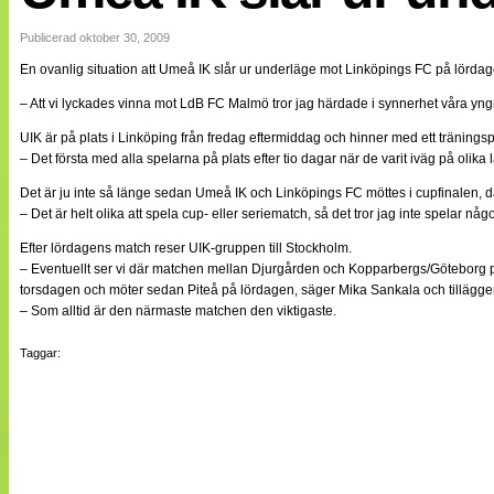
Internationellt
Bildreportage
Publicerad oktober 30, 2009
Arkiv
En ovanlig situation att Umeå IK slår ur underläge mot Linköpings FC på lördag
Bloggar
Lagen
– Att vi lyckades vinna mot LdB FC Malmö tror jag härdade i synnerhet våra yng
Webb-TV
Cuper
UIK är på plats i Linköping från fredag eftermiddag och hinner med ett tränings
Medlemsbilder
– Det första med alla spelarna på plats efter tio dagar när de varit iväg på olika
Till klubbkassan
Det är ju inte så länge sedan Umeå IK och Linköpings FC möttes i cupfinalen, dä
NÄTverket
Split vision
– Det är helt olika att spela cup- eller seriematch, så det tror jag inte spelar nå
Om oss
Efter lördagens match reser UIK-gruppen till Stockholm.
– Eventuellt ser vi där matchen mellan Djurgården och Kopparbergs/Göteborg 
Annonsera
torsdagen och möter sedan Piteå på lördagen, säger Mika Sankala och tillägger
Statistik
– Som alltid är den närmaste matchen den viktigaste.
Tipsa Damfotboll
Kontakt
Taggar: