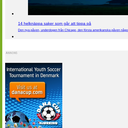
14 helknäppa saker som går att tippa på
Den nya påven, underdogen från Chicago, den första amerikanska påven någons
ANNONS