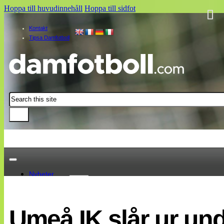
Hoppa till huvudinnehåll
Hoppa till sidfot
Kontakt
Tipsa Damfotboll
Sök
Nyheter
Damallsvenskan
Elitettan
Umeå IK slår ur un
Landslaget
EM 2013