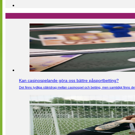
Kan casinospelande göra oss bättre påsportbetting?
Det finns tydliga släktdrag mellan casinospel och betting, men samtidigt finns