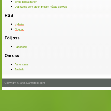
Sirius tappat farten
Det känns som att en motion måste skrivas
RSS
Nyheter
Bloggar
Följ oss
Facebook
Om oss
Annonsera
Statistik
Copyright © 2025 Damfotboll.com