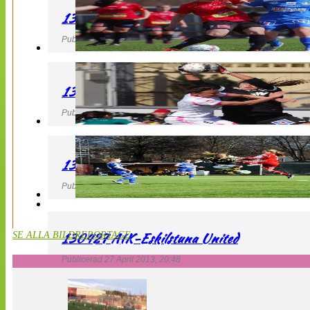
130427 LB 07 – QBIK
Publicerad 27 April 2013, 22:40
130427 IF Limhamn Bunkeflo – QBIK
Publicerad 27 April 2013, 21:10
130427 LdB FC Malmö – Mallbackens IF
Publicerad 27 April 2013, 20:54
130427 AIK-Eskilstuna United
SE ALLA BILDREPORTAGE
Publicerad 27 April 2013, 20:48