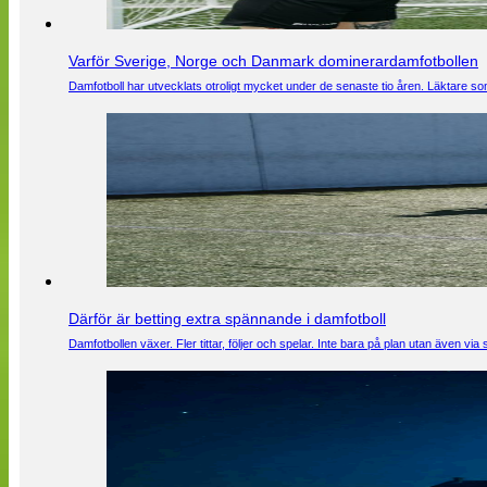
Varför Sverige, Norge och Danmark dominerardamfotbollen
Damfotboll har utvecklats otroligt mycket under de senaste tio åren. Läktare som
Därför är betting extra spännande i damfotboll
Damfotbollen växer. Fler tittar, följer och spelar. Inte bara på plan utan även 