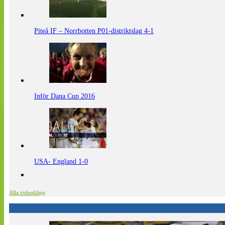
Piteå IF – Norrbotten P01-distriktslag 4-1
Inför Dana Cup 2016
USA- England 1-0
Alla videoklipp