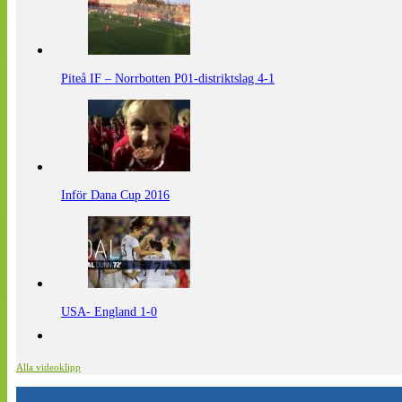
Piteå IF – Norrbotten P01-distriktslag 4-1
Inför Dana Cup 2016
USA- England 1-0
Alla videoklipp