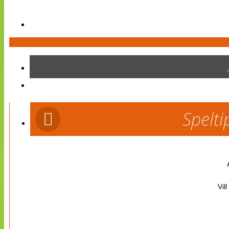
Spelti
Vil