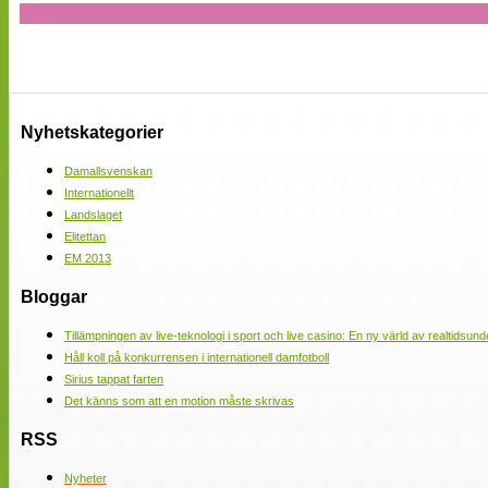
Nyhetskategorier
Damallsvenskan
Internationellt
Landslaget
Elitettan
EM 2013
Bloggar
Tillämpningen av live-teknologi i sport och live casino: En ny värld av realtidsund
Håll koll på konkurrensen i internationell damfotboll
Sirius tappat farten
Det känns som att en motion måste skrivas
RSS
Nyheter