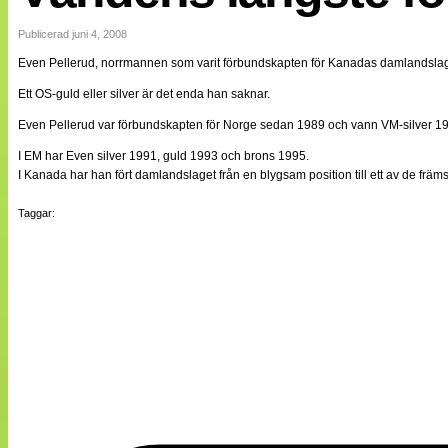
Internationellt
Bildreportage
Publicerad juni 4, 2008
Arkiv
Even Pellerud, norrmannen som varit förbundskapten för Kanadas damlandslag 
Bloggar
Lagen
Ett OS-guld eller silver är det enda han saknar.
Webb-TV
Cuper
Even Pellerud var förbundskapten för Norge sedan 1989 och vann VM-silver 199
Medlemsbilder
I EM har Even silver 1991, guld 1993 och brons 1995.
Till klubbkassan
I Kanada har han fört damlandslaget från en blygsam position till ett av de främ
NÄTverket
Split vision
Om oss
Taggar:
Annonsera
Statistik
Tipsa Damfotboll
Kontakt