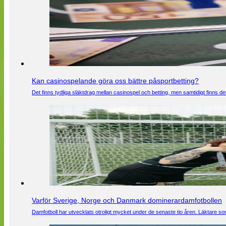
Kan casinospelande göra oss bättre påsportbetting?
Det finns tydliga släktdrag mellan casinospel och betting, men samtidigt finns
Varför Sverige, Norge och Danmark dominerardamfotbollen
Damfotboll har utvecklats otroligt mycket under de senaste tio åren. Läktare som