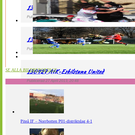
130427 IF Limhamn Bunkeflo – QBIK
Publicerad 27 April 2013, 21:10
130427 LdB FC Malmö – Mallbackens IF
Publicerad 27 April 2013, 20:54
130427 AIK-Eskilstuna United
SE ALLA BILDREPORTAGE
Publicerad 27 April 2013, 20:48
Piteå IF – Norrbotten P01-distriktslag 4-1