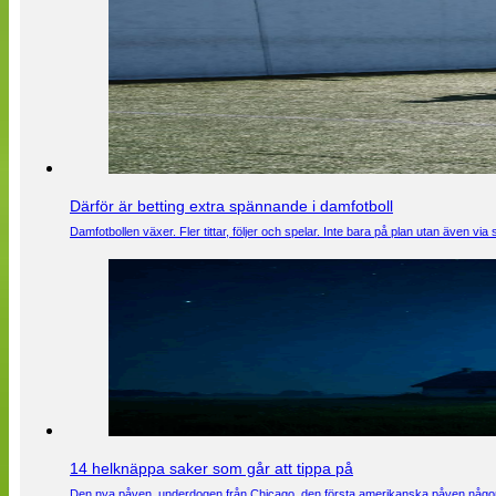
Därför är betting extra spännande i damfotboll
Damfotbollen växer. Fler tittar, följer och spelar. Inte bara på plan utan även 
14 helknäppa saker som går att tippa på
Den nya påven, underdogen från Chicago, den första amerikanska påven någons