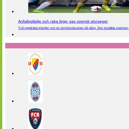
Anfallsglädje och raka linjer gav svensk storseger
Två regelrätta triumfer och en skrivbordsseger på gång. Den inställda matchen 