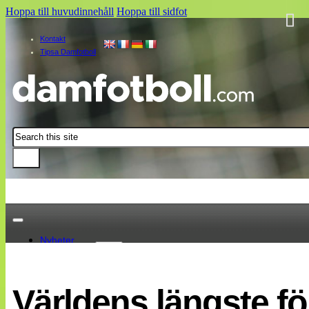
Hoppa till huvudinnehåll
Hoppa till sidfot
Kontakt
Tipsa Damfotboll
Sök
Nyheter
Damallsvenskan
Elitettan
Världens längste f
Landslaget
EM 2013