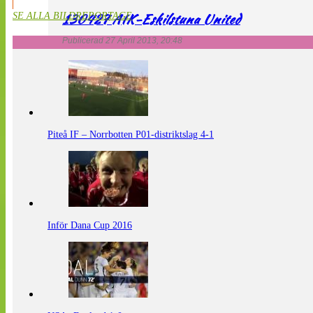
130427 AIK-Eskilstuna United
SE ALLA BILDREPORTAGE
Publicerad 27 April 2013, 20:48
Piteå IF – Norrbotten P01-distriktslag 4-1
Inför Dana Cup 2016