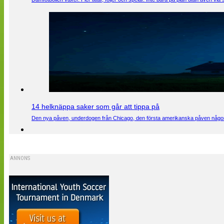
14 helknäppa saker som går att tippa på
Den nya påven, underdogen från Chicago, den första amerikanska påven någons
ANNONS