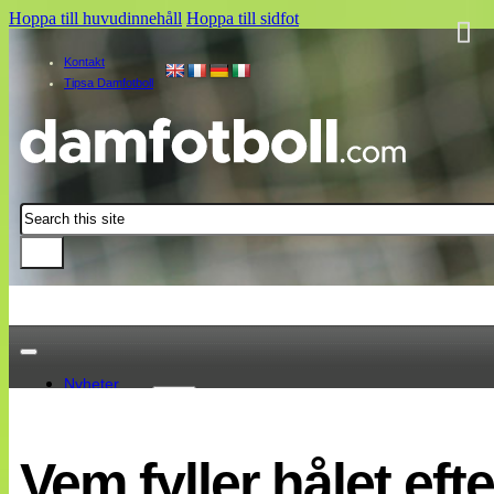
Hoppa till huvudinnehåll
Hoppa till sidfot
Kontakt
Tipsa Damfotboll
Sök
Nyheter
Damallsvenskan
Elitettan
Vem fyller hålet ef
Landslaget
EM 2013