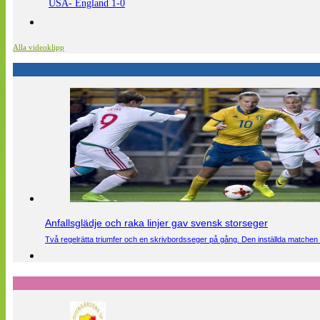
USA- England 1-0
Alla videoklipp
Anfallsglädje och raka linjer gav svensk storseger
Två regelrätta triumfer och en skrivbordsseger på gång. Den inställda matchen 