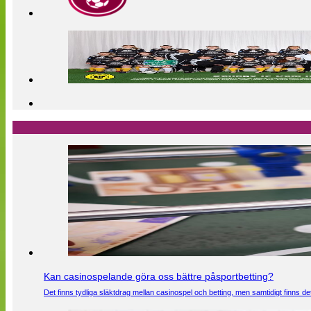
Kan casinospelande göra oss bättre påsportbetting?
Det finns tydliga släktdrag mellan casinospel och betting, men samtidigt finns