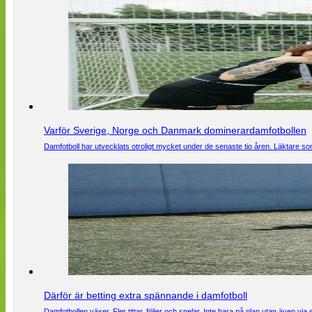
Varför Sverige, Norge och Danmark dominerardamfotbollen
Damfotboll har utvecklats otroligt mycket under de senaste tio åren. Läktare som
Därför är betting extra spännande i damfotboll
Damfotbollen växer. Fler tittar, följer och spelar. Inte bara på plan utan även 