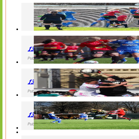
130427 LB 07 – QBIK
Publicerad 27 April 2013, 22:40
130427 IF Limhamn Bunkeflo – QBIK
Publicerad 27 April 2013, 21:10
130427 LdB FC Malmö – Mallbackens IF
Publicerad 27 April 2013, 20:54