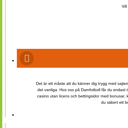
Vil
Det är ett måste att du känner dig trygg med sajten 
det vanliga. Hos oss på Damfotboll får du endast t
casino utan licens och bettingsidor med bonusar, ka
du säkert ett b