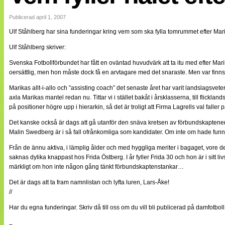
Internationellt
Bildreportage
Publicerad april 1, 2007
Arkiv
Ulf Ståhlberg har sina funderingar kring vem som ska fylla tomrummet efter Mar
Bloggar
Lagen
Ulf Ståhlberg skriver:
Webb-TV
Cuper
Svenska Fotbollförbundet har fått en oväntad huvudvärk att ta itu med efter Marik
Medlemsbilder
oersättlig, men hon måste dock få en arvtagare med det snaraste. Men var finns
Till klubbkassan
Marikas allt-i-allo och ”assisting coach” det senaste året har varit landslags
NÄTverket
Split vision
axla Marikas mantel redan nu. Tittar vi i stället bakåt i årsklasserna, till flic
Om oss
på positioner högre upp i hierarkin, så det är troligt att Firma Lagrells val falle
Det kanske också är dags att gå utanför den snäva kretsen av förbundskaptener 
Annonsera
Malin Swedberg är i så fall ofrånkomliga som kandidater. Om inte om hade funn
Statistik
Tipsa Damfotboll
Från de ännu aktiva, i lämplig ålder och med hyggliga meriter i bagaget, vore d
Kontakt
saknas dylika knappast hos Frida Östberg. I år fyller Frida 30 och hon är i sitt li
märkligt om hon inte någon gång tänkt förbundskaptenstankar…
Det är dags att ta fram namnlistan och lyfta luren, Lars-Åke!
//
Har du egna funderingar. Skriv då till oss om du vill bli publicerad på damfotbol