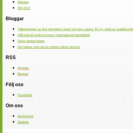
Elitettan
EM 2013
Bloggar
Tillämpningen av live-teknologi i sport och live casino: En ny värld av realtidsund
Håll koll på konkurrensen i internationell damfotboll
Sirius tappat farten
Det känns som att en motion måste skrivas
RSS
Nyheter
Bloggar
Följ oss
Facebook
Om oss
Annonsera
Statistik