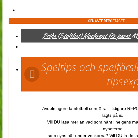
SENASTE REPORTAGET
Pride (Stolthet) klockrent för paret 
Speltips och spelför
tipsex
Avdelningen damfotboll.com Xtra – tidigare REPOR
lagts på is.
Vill DU läsa mer än vad som hänt i helgens m
nyheterna
som syns här under veckorna? Vill DU ta del 