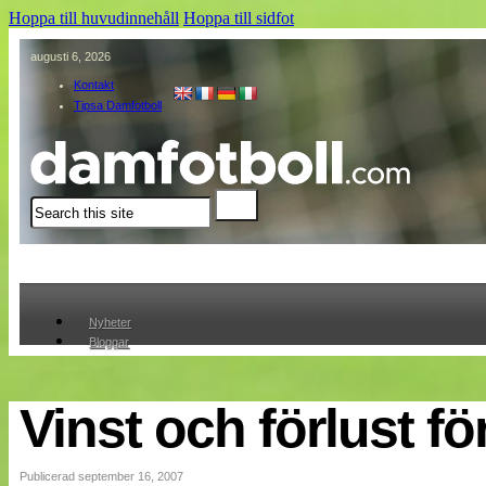
Hoppa till huvudinnehåll
Hoppa till sidfot
augusti 6, 2026
Kontakt
Tipsa Damfotboll
Sök
Nyheter
Bloggar
Lagen
Webb-TV
Cuper
Vinst och förlust f
Medlemmar
Medlemsbilder
Till klubbkassan
Publicerad september 16, 2007
Om oss