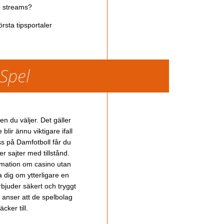
ve streams?
rsta tipsportaler
 Spel
en du väljer. Det gäller
lir ännu viktigare ifall
ss på Damfotboll får du
 sajter med tillstånd.
ormation om casino utan
a dig om ytterligare en
bjuder säkert och tryggt
u anser att de spelbolag
cker till.