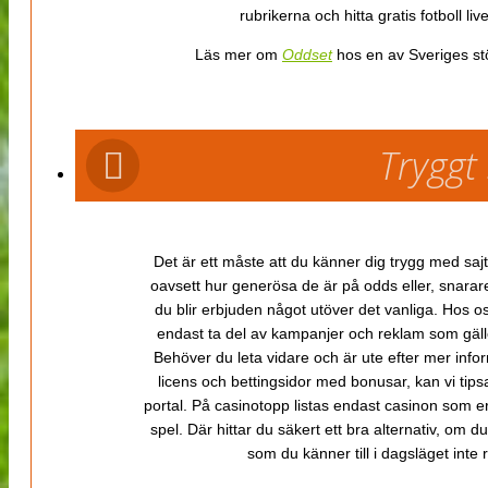
rubrikerna och hitta gratis fotboll li
Läs mer om
Oddset
hos en av Sveriges stö
Tryggt
Det är ett måste att du känner dig trygg med sajt
oavsett hur generösa de är på odds eller, snarare b
du blir erbjuden något utöver det vanliga. Hos o
endast ta del av kampanjer och reklam som gäller
Behöver du leta vidare och är ute efter mer inf
licens och bettingsidor med bonusar, kan vi tips
portal. På casinotopp listas endast casinon som er
spel. Där hittar du säkert ett bra alternativ, om d
som du känner till i dagsläget inte rä