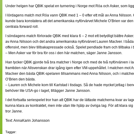
NÄTverket
Under helgen har QBIK spelat en turnering i Norge mot Röa och Asker, som ligg
Split vision
I lördagens match mot Röa vann QBIK med 1 – 0 efter ett mål av Anna Nilsson.
kunde bara konstatera att det amerikanska nyförvärvet Michele O’Brien var den k
centrala forward roll.
Nyheter
Bloggar
I söndagens match förlorade QBIK med klara 6 – 2 mot ett betydligt bättre Aske
Lagen
av Anna Nilsson och det andra amerikanska nyförvärvet Lauren MacIver. I båd
Webb-TV
offensivt, men blev tillbakapressade också. Spelet pendlade fram och tillbaka 
Cuper
– Men Asker var för bra för oss i den här matchen, säger Janne Jansson.
Medlemmar
Medlemsbilder
Han tycker QBIK gjorde två bra matcher i Norge och med de två nyförvärven i lag
Till klubbkassan
framtiden när Allsvenskan drar igång igen efter VM-uppehållet. I matchen mot
Om oss
MacIver den bästa QBIK-spelaren tillsammans med Anna Nilsson, och i matche
NÄTverket
O’Brien den bästa.
Split vision
– Lauren och Michele kom till Karlstad i tisdags. Så de hade mycket jetlag i bene
behöver lite USA-go i laget, tillägger Janne Jansson.
I det fortsatta seriespelet tror han att QBIK har de lättaste matcherna kvar av lag
kunna klara av kontraktet, men inte utan lite hjälp av övriga lag. För att klara 
tror Janne.
Text: AnnaKarin Johansson
Taggar: