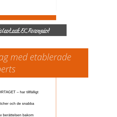
McLeod och FC Rosengård
slag med etablerade
perts
TAGET – har tillfälligt
atcher och de snabba
av berättelsen bakom