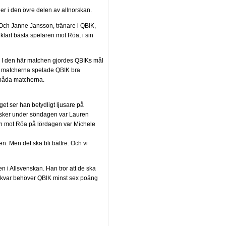
er i den övre delen av allnorskan.
 Och Janne Jansson, tränare i QBIK,
lart bästa spelaren mot Röa, i sin
r. I den här matchen gjordes QBIKs mål
a matcherna spelade QBIK bra
i båda matcherna.
et ser han betydligt ljusare på
 Asker under söndagen var Lauren
n mot Röa på lördagen var Michele
n. Men det ska bli bättre. Och vi
en i Allsvenskan. Han tror att de ska
sig kvar behöver QBIK minst sex poäng