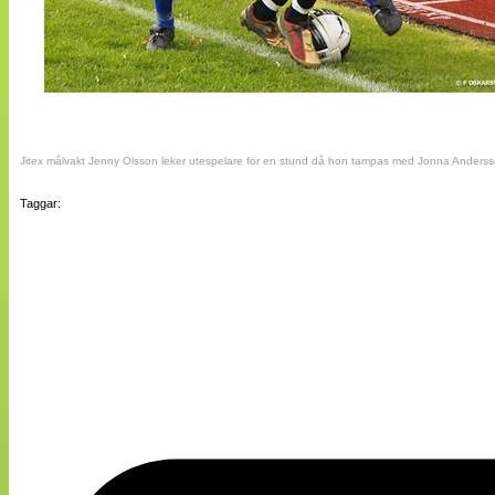
Jitex målvakt Jenny Olsson leker utespelare för en stund då hon tampas med Jonna Andersson v
Taggar: