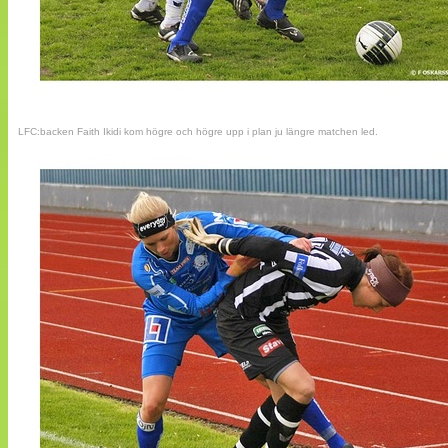
LFC:backen Faith Ikidi kom högre och högre upp i plan ju längre matchen led.