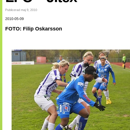
Internationellt
Bildreportage
Publicerad maj 9, 2010
Arkiv
2010-05-09
Bloggar
Lagen
FOTO: Filip Oskarsson
Webb-TV
Cuper
Medlemsbilder
Till klubbkassan
NÄTverket
Split vision
Om oss
Annonsera
Statistik
Tipsa Damfotboll
Kontakt