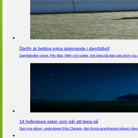
Därför är betting extra spännande i damfotboll
Damfotbollen växer. Fler tittar, följer och spelar. Inte bara på plan utan även 
14 helknäppa saker som går att tippa på
Den nya påven, underdogen från Chicago, den första amerikanska påven någons