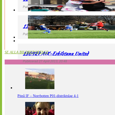
Publicerad 27 April 2013, 21:10
130427 LdB FC Malmö – Mallbackens IF
Publicerad 27 April 2013, 20:54
130427 AIK-Eskilstuna United
SE ALLA BILDREPORTAGE
Publicerad 27 April 2013, 20:48
Piteå IF – Norrbotten P01-distriktslag 4-1