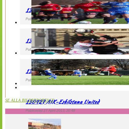
130427 LB 07 – QBIK
Publicerad 27 April 2013, 22:40
130427 IF Limhamn Bunkeflo – QBIK
Publicerad 27 April 2013, 21:10
130427 LdB FC Malmö – Mallbackens IF
Publicerad 27 April 2013, 20:54
130427 AIK-Eskilstuna United
SE ALLA BILDREPORTAGE
Publicerad 27 April 2013, 20:48