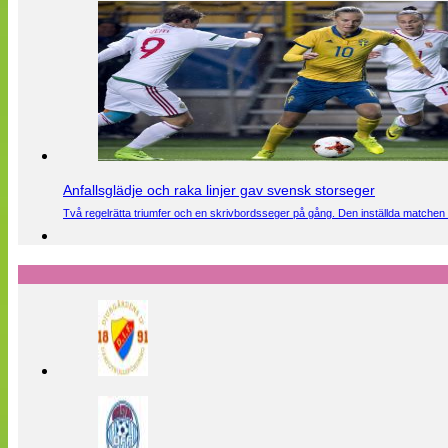
Anfallsglädje och raka linjer gav svensk storseger
Två regelrätta triumfer och en skrivbordsseger på gång. Den inställda matchen 