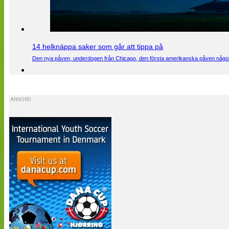
14 helknäppa saker som går att tippa på
Den nya påven, underdogen från Chicago, den första amerikanska påven någons
ANNONS