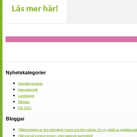
Nyhetskategorier
Damallsvenskan
Internationellt
Landslaget
Elitettan
EM 2013
Bloggar
Tillämpningen av live-teknologi i sport och live casino: En ny värld av realtidsund
Håll koll på konkurrensen i internationell damfotboll