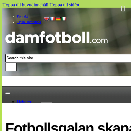
Hoppa till huvudinnehåll
Hoppa till sidfot
Kontakt
Tipsa Damfotboll
Sök
Nyheter
Damallsvenskan
Elitettan
Fotbollsgalan skap
Landslaget
EM 2013