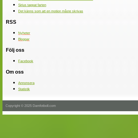
Sirius tappat farten
Det känns som att en motion måste skrivas
RSS
Nyheter
Bloggar
Följ oss
Facebook
Om oss
Annonsera
Statistik
Copyright © 2025 Damfotboll.com