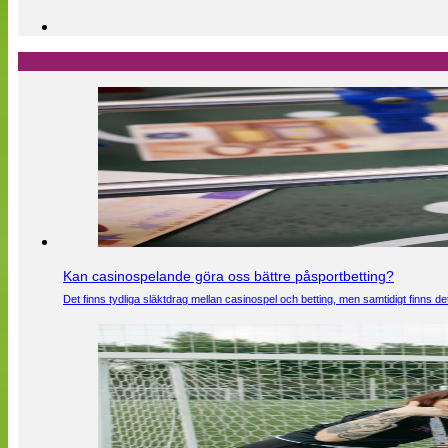
Kan casinospelande göra oss bättre påsportbetting?
Det finns tydliga släktdrag mellan casinospel och betting, men samtidigt finns