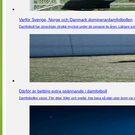
Varför Sverige, Norge och Danmark dominerardamfotbollen
Damfotboll har utvecklats otroligt mycket under de senaste tio åren. Läktare som
Därför är betting extra spännande i damfotboll
Damfotbollen växer. Fler tittar, följer och spelar. Inte bara på plan utan även 