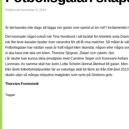
Internationellt
Bildreportage
Publicerad november 6, 2014
Arkiv
Bloggar
Lagen
Är det kanske inte dags att lägga ner galan som spelat ut sin roll? Incitamentet 
Webb-TV
Cuper
Det lossnade något också när Tina Nordlund i sitt tacktal för Arbetets sista Diama
Medlemsbilder
när fler teve-kanaler bjuder över varandra för att få visa matcher. Så målet är vä
Till klubbkassan
Fotbollsgalan har nästan varje år haft något liten skandal, någon eller några so
NÄTverket
vi ska bara inte tala om bilen, Therese Sjögran, Zlatan och cykeln i fjol.
Split vision
I år skulle han kunna dela privatplan med Caroline Seger och Kosovare Asll
Om oss
Lyonnais. Av samma skäl har även Lotta Schelin lämnat återbud till galan. Men 
från årets fotbollshöjdpunkter lär av naturliga skäl bli färre än från EM-året 20
Annonsera
studio utan så många inbjudna matgäster som ryms på Globens golv.
Statistik
Tipsa Damfotboll
Thorsten Frennstedt
Kontakt
Taggar: