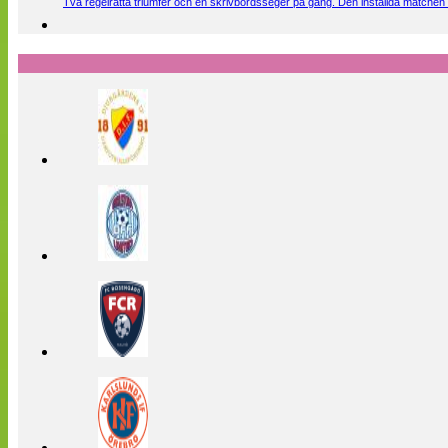
Två regelrätta triumfer och en skrivbordsseger på gång. Den inställda matchen 