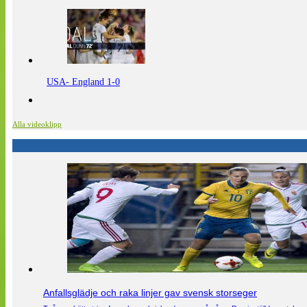
USA- England 1-0
Alla videoklipp
Anfallsglädje och raka linjer gav svensk storseger