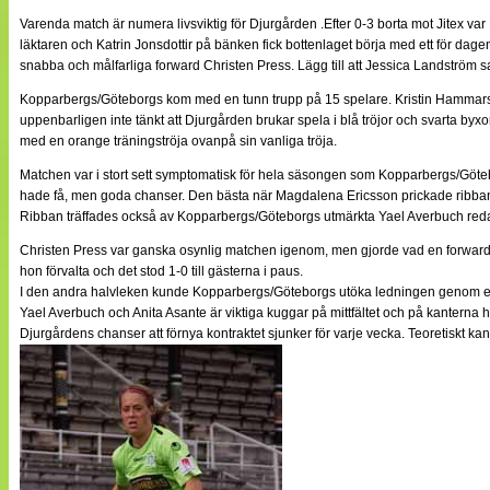
Varenda match är numera livsviktig för Djurgården .Efter 0-3 borta mot Jitex v
läktaren och Katrin Jonsdottir på bänken fick bottenlaget börja med ett för da
snabba och målfarliga forward Christen Press. Lägg till att Jessica Landström sa
Kopparbergs/Göteborgs kom med en tunn trupp på 15 spelare. Kristin Hammars
uppenbarligen inte tänkt att Djurgården brukar spela i blå tröjor och svarta byx
med en orange träningströja ovanpå sin vanliga tröja.
Matchen var i stort sett symptomatisk för hela säsongen som Kopparbergs/Götebo
hade få, men goda chanser. Den bästa när Magdalena Ericsson prickade ribban
Ribban träffades också av Kopparbergs/Göteborgs utmärkta Yael Averbuch redan 
Christen Press var ganska osynlig matchen igenom, men gjorde vad en forward s
hon förvalta och det stod 1-0 till gästerna i paus.
I den andra halvleken kunde Kopparbergs/Göteborgs utöka ledningen genom ett s
Yael Averbuch och Anita Asante är viktiga kuggar på mittfältet och på kanterna
Djurgårdens chanser att förnya kontraktet sjunker för varje vecka. Teoretiskt 