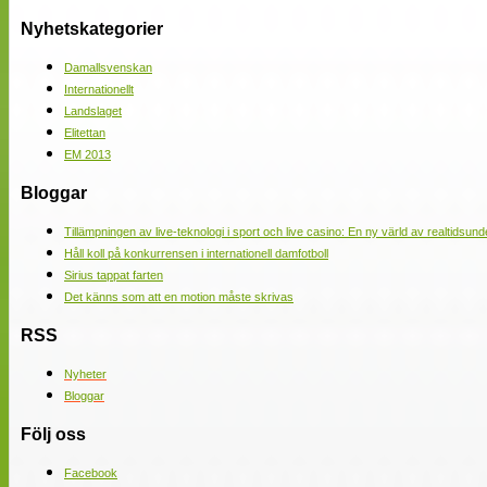
Nyhetskategorier
Damallsvenskan
Internationellt
Landslaget
Elitettan
EM 2013
Bloggar
Tillämpningen av live-teknologi i sport och live casino: En ny värld av realtidsund
Håll koll på konkurrensen i internationell damfotboll
Sirius tappat farten
Det känns som att en motion måste skrivas
RSS
Nyheter
Bloggar
Följ oss
Facebook