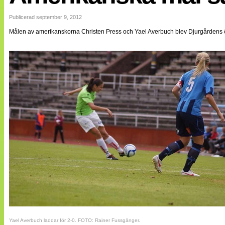
Internationellt
Bildreportage
Publicerad september 9, 2012
Arkiv
Målen av amerikanskorna Christen Press och Yael Averbuch blev Djurgårdens öde
Bloggar
Lagen
Webb-TV
Cuper
Medlemsbilder
Till klubbkassan
NÄTverket
Split vision
Om oss
Annonsera
Statistik
Tipsa Damfotboll
Kontakt
Yael Averbuch laddar för 2-0. FOTO: Rainer Fussgänger.