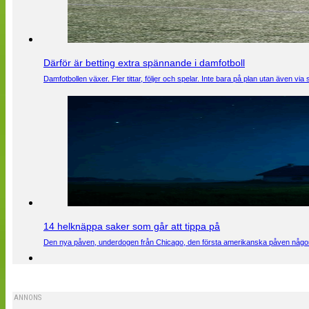
Därför är betting extra spännande i damfotboll
Damfotbollen växer. Fler tittar, följer och spelar. Inte bara på plan utan även 
14 helknäppa saker som går att tippa på
Den nya påven, underdogen från Chicago, den första amerikanska påven någons
ANNONS