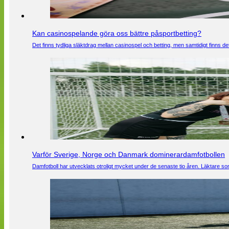
Kan casinospelande göra oss bättre påsportbetting?
Det finns tydliga släktdrag mellan casinospel och betting, men samtidigt finns
Varför Sverige, Norge och Danmark dominerardamfotbollen
Damfotboll har utvecklats otroligt mycket under de senaste tio åren. Läktare som