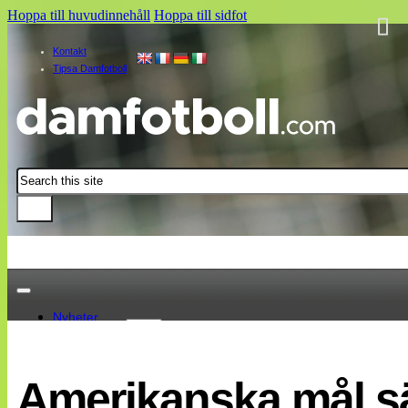
Hoppa till huvudinnehåll
Hoppa till sidfot
Kontakt
Tipsa Damfotboll
Sök
Nyheter
Damallsvenskan
Elitettan
Amerikanska mål s
Landslaget
EM 2013