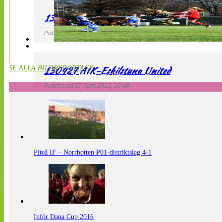
130427 LdB FC Malmö – Mallbackens IF
Publicerad 27 April 2013, 20:54
130427 AIK-Eskilstuna United
SE ALLA BILDREPORTAGE
Publicerad 27 April 2013, 20:48
Piteå IF – Norrbotten P01-distriktslag 4-1
Inför Dana Cup 2016