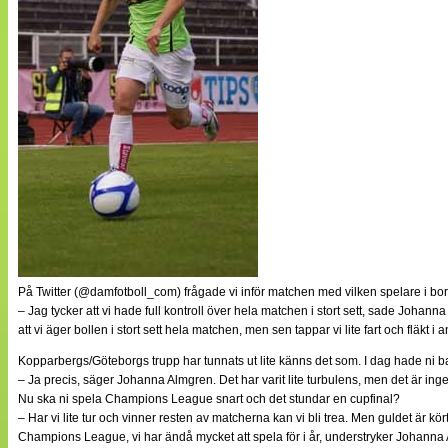
På Twitter (@damfotboll_com) frågade vi inför matchen med vilken spelare i bort
– Jag tycker att vi hade full kontroll över hela matchen i stort sett, sade Johan
att vi äger bollen i stort sett hela matchen, men sen tappar vi lite fart och fläkt i 
Kopparbergs/Göteborgs trupp har tunnats ut lite känns det som. I dag hade ni 
– Ja precis, säger Johanna Almgren. Det har varit lite turbulens, men det är ingent
Nu ska ni spela Champions League snart och det stundar en cupfinal?
– Har vi lite tur och vinner resten av matcherna kan vi bli trea. Men guldet är kört 
Champions League, vi har ändå mycket att spela för i år, understryker Johanna