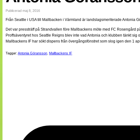
Internationellt
Bildreportage
Publicerad maj 8, 2016
Arkiv
Från Seattle i USA till Mallbacken i Värmland är landslagsmeriterade Antonia G
Bloggar
Lagen
Det var pressträff på Strandvallen före Mallbackens möte med FC Rosengård på 
Webb-TV
Proffsäventyret hos Seattle Reigns blev inte vad Antonia och klubben tänkt sig 
Cuper
Mallbackens IF har sökt dispens från övergångsfönstret som slog igen den 1 ap
Medlemsbilder
Till klubbkassan
Taggar:
Antonia Göransson
,
Mallbackens IF
NÄTverket
Split vision
Om oss
Annonsera
Statistik
Tipsa Damfotboll
Kontakt