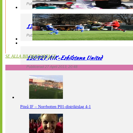
Publicerad 27 April 2013, 21:10
130427 LdB FC Malmö – Mallbackens IF
Publicerad 27 April 2013, 20:54
130427 AIK-Eskilstuna United
SE ALLA BILDREPORTAGE
Publicerad 27 April 2013, 20:48
Piteå IF – Norrbotten P01-distriktslag 4-1