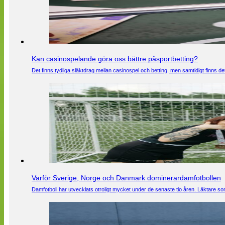
Kan casinospelande göra oss bättre påsportbetting?
Det finns tydliga släktdrag mellan casinospel och betting, men samtidigt finns
Varför Sverige, Norge och Danmark dominerardamfotbollen
Damfotboll har utvecklats otroligt mycket under de senaste tio åren. Läktare som