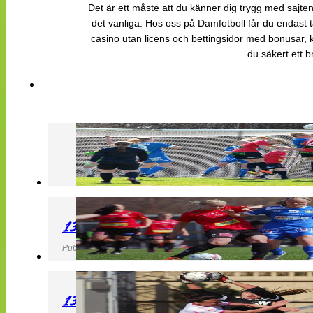
Det är ett måste att du känner dig trygg med sajten 
det vanliga. Hos oss på Damfotboll får du endast t
casino utan licens och bettingsidor med bonusar, ka
du säkert ett b
130427 LB 07 – QBIK
Publicerad 27 April 2013, 22:40
130427 IF Limhamn Bunkeflo – QBIK