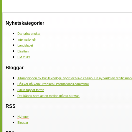
Nyhetskategorier
Damallsvenskan
Internationellt
Landslaget
Elitettan
EM 2013
Bloggar
Tillämpningen av live-teknologi i sport och live casino: En ny värld av realtidsund
Håll koll på konkurrensen i internationell damfotboll
Sirius tappat farten
Det känns som att en motion måste skrivas
RSS
Nyheter
Bloggar