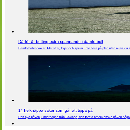
Därför är betting extra spännande i damfotboll
Damfotbollen växer. Fler tittar, följer och spelar. Inte bara på plan utan även 
14 helknäppa saker som går att tippa på
Den nya påven, underdogen från Chicago, den första amerikanska påven någons