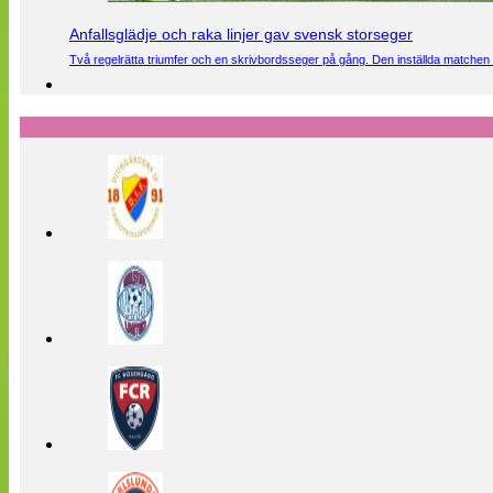
Anfallsglädje och raka linjer gav svensk storseger
Två regelrätta triumfer och en skrivbordsseger på gång. Den inställda matchen 