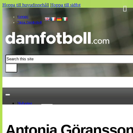
Hoppa till huvudinnehåll
Hoppa till sidfot
Kontakt
Tipsa Damfotboll
Sök
Nyheter
Damallsvenskan
Elitettan
Antonia Göransson 
Landslaget
EM 2013