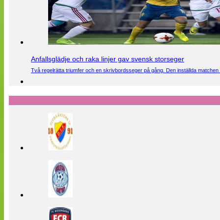
Anfallsglädje och raka linjer gav svensk storseger
Två regelrätta triumfer och en skrivbordsseger på gång. Den inställda matchen 