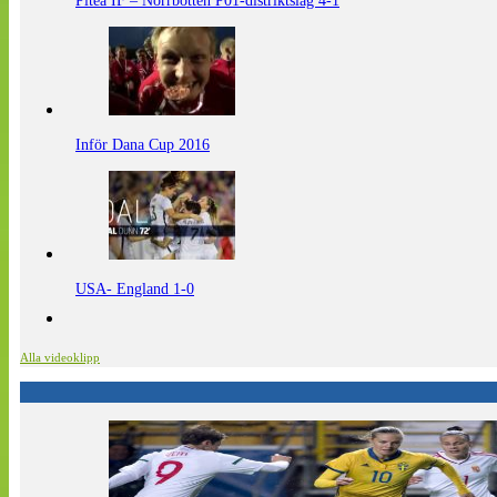
Piteå IF – Norrbotten P01-distriktslag 4-1
Inför Dana Cup 2016
USA- England 1-0
Alla videoklipp