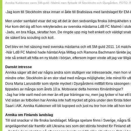
Annika Kukkonen vann SM-guld i Malmö men flyttade till Stockholm och Djurgården. FOTO: 
-Jag kom till Stockholm strax innan vi åkte till Bratislava med landslaget för E
Men under samtalet visar det sig att det är den sedvanliga finska ödmjukheten s
Hur kom det sig att hon rekryterades av svenska mästarna LdB FC Malmö i slut
-Jadu, en bra fråga, skrattar hon. De ringde upp mig helt enkelt och väldigt sna
de säkert bra scouting och koll.
Det blev en hel säsong med svenska mästarna och ett SM-guld 2011. 14 matche
-När LdB FC Malmö hade hämtat Anja Mittag och Ramona Bachmann tänkte jag att
inte så enkelt att hitta en ny klubb i början, eftersom ingen visste att jag var ti
Danskt intresse
Annika säger att det var några andra som slutligen var intresserade, men hon ville 
mindre orter. Stockholm är en stor stad med många möjligheter, inte minst för 
Dora Maria Larusdottir som styrde mycket i Djurgårdens mittfält förra säsongen
tippades av många som årets 10:a. Motsvarar detta hennes förväntningar?
-Jag har inte varit med om mer än ett par träningar nu, men jag tycker vi har ett b
Vid sidan av fotbollen har Annika inte haft mycket att göra under den första tid
Saari i AIK. Annika Kukkonen vill bli logoped och just nu tror hon inte att hon k
Annika om Finlands landslag
Till sist snackar vi lite finska landslaget. Många spelare finns i Sverige, någ
angelägenhet där framför allt Ukraina ses som det största hindret för Finland att