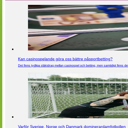
Kan casinospelande göra oss bättre påsportbetting?
Det finns tydliga släktdrag mellan casinospel och betting, men samtidigt finns
Varför Sverige, Norge och Danmark dominerardamfotbollen