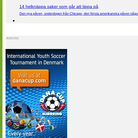
14 helknäppa saker som går att tippa på
Den nya påven, underdogen från Chicago, den första amerikanska påven någons
ANNONS