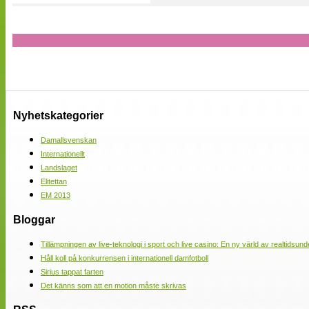
Nyhetskategorier
Damallsvenskan
Internationellt
Landslaget
Elitettan
EM 2013
Bloggar
Tillämpningen av live-teknologi i sport och live casino: En ny värld av realtidsund
Håll koll på konkurrensen i internationell damfotboll
Sirius tappat farten
Det känns som att en motion måste skrivas