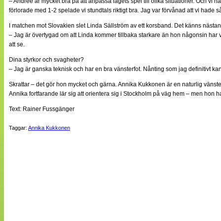
– Andrée är mycket bra på att anpassa lagets spel till olika situationer. Och vi h
förlorade med 1-2 spelade vi stundtals riktigt bra. Jag var förvånad att vi hade 
I matchen mot Slovakien slet Linda Sällström av ett korsband. Det känns nästan
– Jag är övertygad om att Linda kommer tillbaka starkare än hon någonsin har v
att se.
Dina styrkor och svagheter?
– Jag är ganska teknisk och har en bra vänsterfot. Nånting som jag definitivt kan
Skrattar – det gör hon mycket och gärna. Annika Kukkonen är en naturlig väns
Annika fortfarande lär sig att orientera sig i Stockholm på väg hem – men hon ha
Text: Rainer Fussgänger
Taggar:
Annika Kukkonen