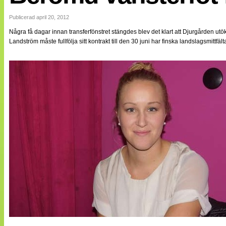
Internationellt
Bildreportage
Publicerad april 20, 2012
Arkiv
Några få dagar innan transferfönstret stängdes blev det klart att Djurgården ut
Bloggar
Landström måste fullfölja sitt kontrakt till den 30 juni har finska landslagsmittfä
Lagen
Webb-TV
Cuper
Medlemsbilder
Till klubbkassan
NÄTverket
Split vision
Om oss
Annonsera
Statistik
Tipsa Damfotboll
Kontakt