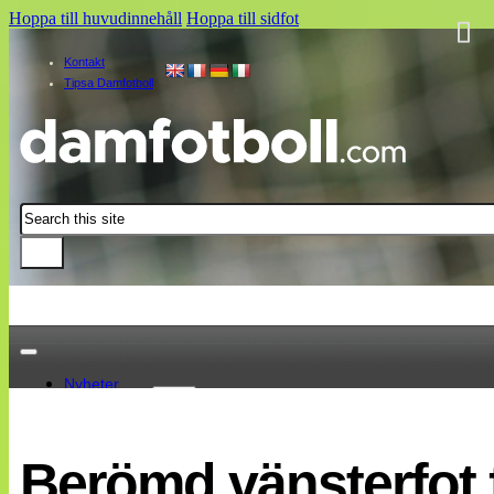
Hoppa till huvudinnehåll
Hoppa till sidfot
Kontakt
Tipsa Damfotboll
Sök
Nyheter
Damallsvenskan
Elitettan
Berömd vänsterfot f
Landslaget
EM 2013