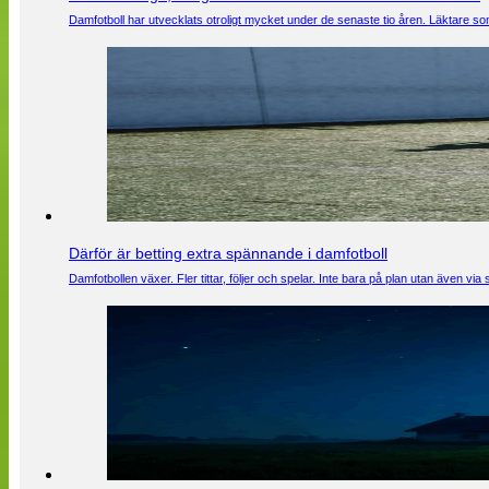
Damfotboll har utvecklats otroligt mycket under de senaste tio åren. Läktare som
Därför är betting extra spännande i damfotboll
Damfotbollen växer. Fler tittar, följer och spelar. Inte bara på plan utan även 