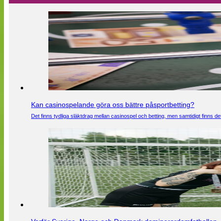
Kan casinospelande göra oss bättre påsportbetting?
Det finns tydliga släktdrag mellan casinospel och betting, men samtidigt finns