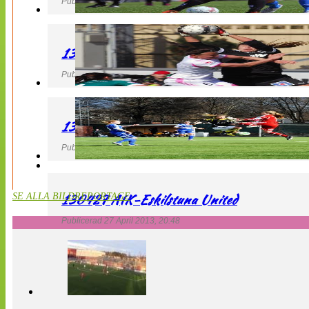
Publicerad 27 April 2013, 22:40
130427 IF Limhamn Bunkeflo – QBIK
Publicerad 27 April 2013, 21:10
130427 LdB FC Malmö – Mallbackens IF
Publicerad 27 April 2013, 20:54
130427 AIK-Eskilstuna United
SE ALLA BILDREPORTAGE
Publicerad 27 April 2013, 20:48