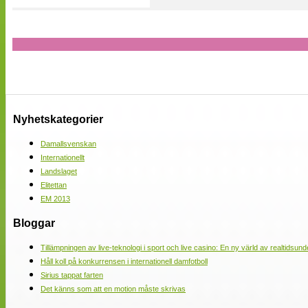
Nyhetskategorier
Damallsvenskan
Internationellt
Landslaget
Elitettan
EM 2013
Bloggar
Tillämpningen av live-teknologi i sport och live casino: En ny värld av realtidsund
Håll koll på konkurrensen i internationell damfotboll
Sirius tappat farten
Det känns som att en motion måste skrivas