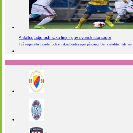
Anfallsglädje och raka linjer gav svensk storseger
Två regelrätta triumfer och en skrivbordsseger på gång. Den inställda matchen 