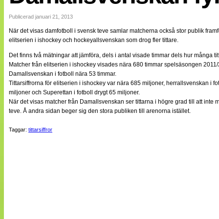
Internationellt
Bildreportage
Publicerad januari 21, 2013
Arkiv
När det visas damfotboll i svensk teve samlar matcherna också stor publik framf
Bloggar
elitserien i ishockey och hockeyallsvenskan som drog fler tittare.
Lagen
Webb-TV
Det finns två mätningar att jämföra, dels i antal visade timmar dels hur många ti
Cuper
Matcher från elitserien i ishockey visades nära 680 timmar spelsäsongen 2011/2
Medlemsbilder
Damallsvenskan i fotboll nära 53 timmar.
Till klubbkassan
Tittarsiffrorna för elitserien i ishockey var nära 685 miljoner, herrallsvenskan
NÄTverket
miljoner och Superettan i fotboll drygt 65 miljoner.
Split vision
När det visas matcher från Damallsvenskan ser tittarna i högre grad till att in
Om oss
teve. Å andra sidan beger sig den stora publiken till arenorna istället.
Annonsera
Taggar:
tittarsiffror
Statistik
Tipsa Damfotboll
Kontakt