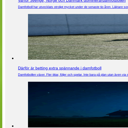
Varför Sverige, Norge och Danmark dominerardamfotbollen
Damfotboll har utvecklats otroligt mycket under de senaste tio åren. Läktare som
Därför är betting extra spännande i damfotboll
Damfotbollen växer. Fler tittar, följer och spelar. Inte bara på plan utan även 