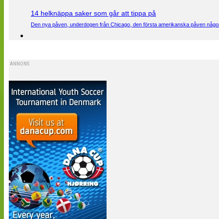
14 helknäppa saker som går att tippa på
Den nya påven, underdogen från Chicago, den första amerikanska påven någons
ANNONS