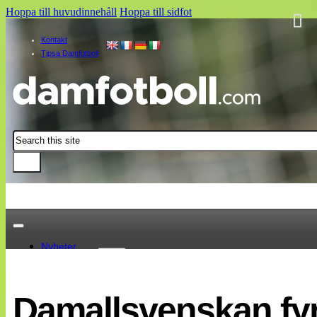
Hoppa till huvudinnehåll
Hoppa till sidfot
Kontakt
Tipsa Damfotboll
Sök
Nyheter
Damallsvenskan
Elitettan
Damallsvenskan fyr
Landslaget
EM 2013