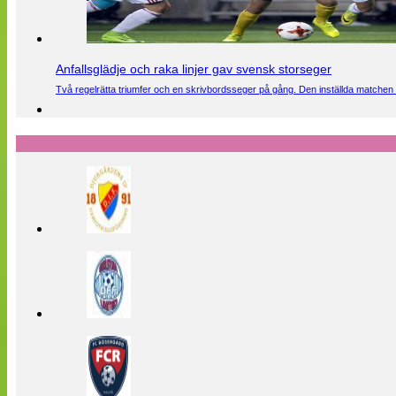
Anfallsglädje och raka linjer gav svensk storseger
Två regelrätta triumfer och en skrivbordsseger på gång. Den inställda matchen 