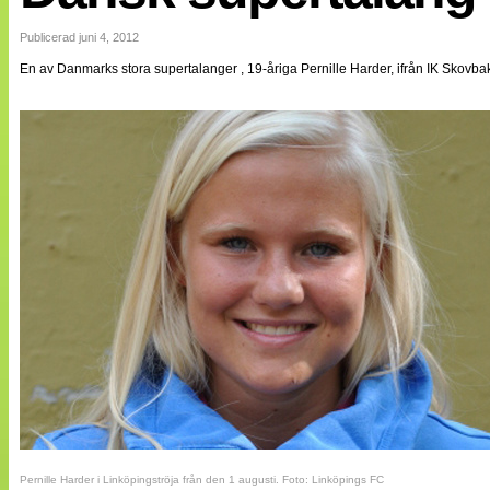
Internationellt
Bildreportage
Publicerad juni 4, 2012
Arkiv
En av Danmarks stora supertalanger , 19-åriga Pernille Harder, ifrån IK Skovbakk
Bloggar
Lagen
Webb-TV
Cuper
Medlemsbilder
Till klubbkassan
NÄTverket
Split vision
Om oss
Annonsera
Statistik
Tipsa Damfotboll
Kontakt
Pernille Harder i Linköpingströja från den 1 augusti. Foto: Linköpings FC