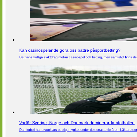
Kan casinospelande göra oss bättre påsportbetting?
Det finns tydliga släktdrag mellan casinospel och betting, men samtidigt finns
Varför Sverige, Norge och Danmark dominerardamfotbollen
Damfotboll har utvecklats otroligt mycket under de senaste tio åren. Läktare som