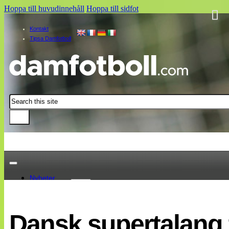
Hoppa till huvudinnehåll
Hoppa till sidfot
Kontakt
Tipsa Damfotboll
Sök
Nyheter
Damallsvenskan
Elitettan
Dansk supertalang t
Landslaget
EM 2013