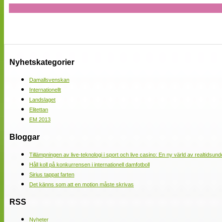
Nyhetskategorier
Damallsvenskan
Internationellt
Landslaget
Elitettan
EM 2013
Bloggar
Tillämpningen av live-teknologi i sport och live casino: En ny värld av realtidsund
Håll koll på konkurrensen i internationell damfotboll
Sirius tappat farten
Det känns som att en motion måste skrivas
RSS
Nyheter