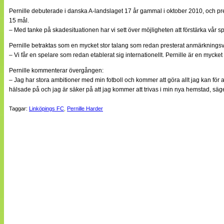
Pernille debuterade i danska A-landslaget 17 år gammal i oktober 2010, och pres
15 mål.
– Med tanke på skadesituationen har vi sett över möjligheten att förstärka vår sp
Pernille betraktas som en mycket stor talang som redan presterat anmärkningsv
– Vi får en spelare som redan etablerat sig internationellt. Pernille är en myc
Pernille kommenterar övergången:
– Jag har stora ambitioner med min fotboll och kommer att göra allt jag kan för a
hälsade på och jag är säker på att jag kommer att trivas i min nya hemstad, sä
Taggar:
Linköpings FC
,
Pernille Harder