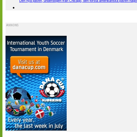
Den nya påven, underdogen från Chicago, den första amerikanska påven någons
ANNONS