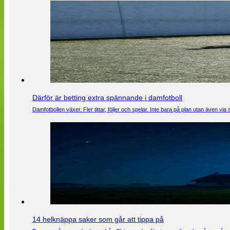
Därför är betting extra spännande i damfotboll
Damfotbollen växer. Fler tittar, följer och spelar. Inte bara på plan utan även 
14 helknäppa saker som går att tippa på