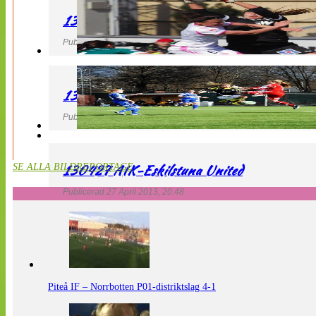
130427 IF Limhamn Bunkeflo – QBIK
Publicerad 27 April 2013, 21:10
130427 LdB FC Malmö – Mallbackens IF
Publicerad 27 April 2013, 20:54
130427 AIK-Eskilstuna United
SE ALLA BILDREPORTAGE
Publicerad 27 April 2013, 20:48
Piteå IF – Norrbotten P01-distriktslag 4-1