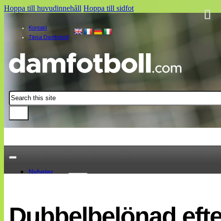
Hoppa till huvudinnehåll
Hoppa till sidfot
Kontakt
Tipsa Damfotboll
Sök
Nyheter
Damallsvenskan
Elitettan
Dubbelbelönad efte
Landslaget
EM 2013