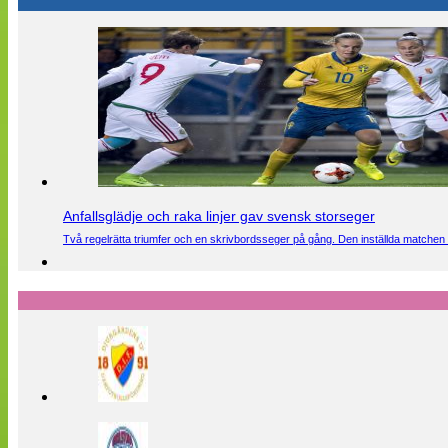
Anfallsglädje och raka linjer gav svensk storseger
Två regelrätta triumfer och en skrivbordsseger på gång. Den inställda matchen 