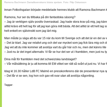
Ramona Bachmann Damallsvenskans bästa spelare. Foto: Filip Oskarsson
Innan Fotbollsgalan började meddelade hennes klubb att Ramona Bachmann k
Ramona, hur ser du tillbaka på din fantastiska säsong?
– Jag är verkligen själv positiv överraskad. Jag hade stora krav på mig, jag känner
alltid krävs ett helt lag för att jag kan göra mitt bästa. Att det alltid är ett helt 
helt enkelt en självinsikt som jag lärt mig.
Man måste ju säga att du var 15 när du kom till Sverige och att det är en del av
– Det är klart. Jag var relativt ung och det var mycket som jag fick lära mig och det
Jag vet att du inte kommer att avslöja vart du går här och nu, men det känns lite a
– Just nu är det inget alternativ. Vi får se hur det ser ut i framtiden, men just nu
Dina mål för framtiden med det schweiziska landslaget?
– Vår målsättning är ju att komma till EM vilket ser rätt så svårt ut just nu. Vi ha
Idag kl 16.30 håller LdB FC Malmö en presskonferens där de presenterar nya spe
– Det får vi se sen, log hon och gav ett svar utan att avslöja någonting.
Taggar: