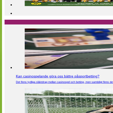
Kan casinospelande göra oss bättre påsportbetting?
Det finns tydliga släktdrag mellan casinospel och betting, men samtidigt finns