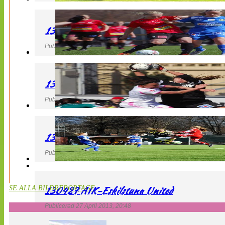
130427 LB 07 – QBIK
Publicerad 27 April 2013, 22:40
130427 IF Limhamn Bunkeflo – QBIK
Publicerad 27 April 2013, 21:10
130427 LdB FC Malmö – Mallbackens IF
Publicerad 27 April 2013, 20:54
130427 AIK-Eskilstuna United
SE ALLA BILDREPORTAGE
Publicerad 27 April 2013, 20:48