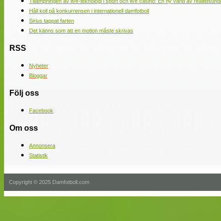
Tillämpningen av live-teknologi i sport och live casino: En ny värld av realtidsund
Håll koll på konkurrensen i internationell damfotboll
Sirius tappat farten
Det känns som att en motion måste skrivas
RSS
Nyheter
Bloggar
Följ oss
Facebook
Om oss
Annonsera
Statistik
Copyright © 2025 Damfotboll.com