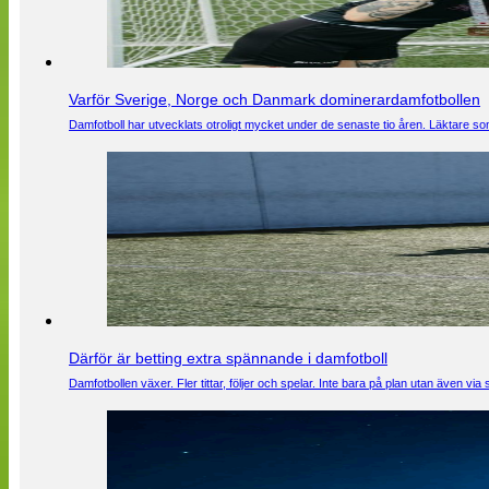
Varför Sverige, Norge och Danmark dominerardamfotbollen
Damfotboll har utvecklats otroligt mycket under de senaste tio åren. Läktare som
Därför är betting extra spännande i damfotboll
Damfotbollen växer. Fler tittar, följer och spelar. Inte bara på plan utan även 