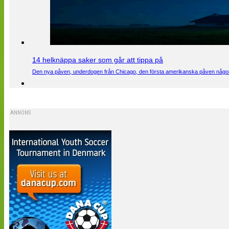
14 helknäppa saker som går att tippa på
Den nya påven, underdogen från Chicago, den första amerikanska påven någons
ANNONS