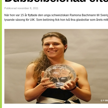
Internationellt
Bildreportage
Publicerad november 8, 2011
Arkiv
När hon var 15 år flyttade den unga schweiziskan Ramona Bachmann till Sverige
Bloggar
lysande säsong för UIK. Som belöning fick hon två fina glasbollar som årets mi
Lagen
Webb-TV
Cuper
Medlemsbilder
Till klubbkassan
NÄTverket
Split vision
Om oss
Annonsera
Statistik
Tipsa Damfotboll
Kontakt