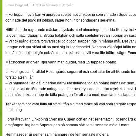
Emma Berglund. FOTO: Erik Simander/Bildbyrån.
– Förhoppningvis kan vi upprepa spelet mot Linköping som vi hade i Supercupen.
och hade det psykiskt jobbigt, säger hon inför söndagens seriefinal.
Hittills har de regerande mästarna lyckats med utmaningen. Ladda lika mycket va
ta över matchdagarna. Bygga bakifrån och sätta spelidén redan i början av sä
– Vi fick igång ett bra försvarsspel tidigt och släpper inte in många mål. Det var
League och var skönt att ha med sig in i seriespelet. När man väl börjat hålla no
in mål efter det, det gör också att man skärps och vill vara lite bättre, säger E
Måttstocken är given. Ifjor vann man guldet, med 15 tappade poäng.
Linköpings och föralldel Rosengårds segersvit och spel talar för att liknande f
förstaplatsen i år.
– Vi hamnade i en dålig period där vi uteslutande tog en poäng känns det so
det sättet att de förlorade många matcher och kryssade inte lika mycket som vi. F
man måste skrapa ihop de lätta poängen för att vara med, man får inte slappna 
Tankar som bör vara lätta att stöta ifrån sig med tanke på vad som tidigare uts
Linköping.
Förra året vann Linköping Svenska Cupen och en het seriematch, Rosengård ko
omgången, tog hem Supercupen på samma sätt som i senaste mötet i mars.
Hemmaseger är gemensam nämnare i de fem senaste mötena.