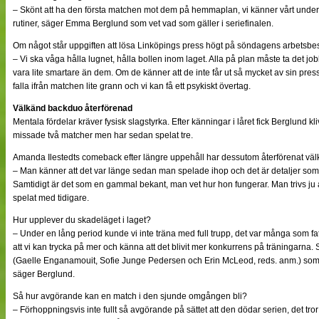
– Skönt att ha den första matchen mot dem på hemmaplan, vi känner vårt under
rutiner, säger Emma Berglund som vet vad som gäller i seriefinalen.
Om något står uppgiften att lösa Linköpings press högt på söndagens arbetsbes
– Vi ska våga hålla lugnet, hålla bollen inom laget. Alla på plan måste ta det j
vara lite smartare än dem. Om de känner att de inte får ut så mycket av sin pres
falla ifrån matchen lite grann och vi kan få ett psykiskt övertag.
Välkänd backduo återförenad
Mentala fördelar kräver fysisk slagstyrka. Efter känningar i låret fick Berglund 
missade två matcher men har sedan spelat tre.
Amanda Ilestedts comeback efter längre uppehåll har dessutom återförenat väl
– Man känner att det var länge sedan man spelade ihop och det är detaljer som m
Samtidigt är det som en gammal bekant, man vet hur hon fungerar. Man trivs j
spelat med tidigare.
Hur upplever du skadeläget i laget?
– Under en lång period kunde vi inte träna med full trupp, det var många som fa
att vi kan trycka på mer och känna att det blivit mer konkurrens på träningarna. 
(Gaelle Enganamouit, Sofie Junge Pedersen och Erin McLeod, reds. anm.) som s
säger Berglund.
Så hur avgörande kan en match i den sjunde omgången bli?
– Förhoppningsvis inte fullt så avgörande på sättet att den dödar serien, det tror 