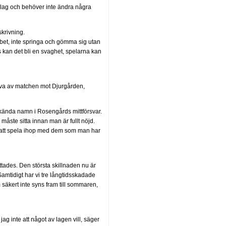
lag och behöver inte ändra några
krivning.
obbet, inte springa och gömma sig utan
s kan det bli en svaghet, spelarna kan
kliva av matchen mot Djurgården,
kända namn i Rosengårds mittförsvar.
åste sitta innan man är fullt nöjd.
u att spela ihop med dem som man har
ttades. Den största skillnaden nu är
Samtidigt har vi tre långtidsskadade
äkert inte syns fram till sommaren,
jag inte att något av lagen vill, säger