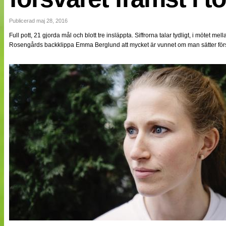
NÄTverket
Split vision
Publicerad maj 28, 2016
Full pott, 21 gjorda mål och blott tre insläppta. Siffrorna talar tydligt, i mötet m
Rosengårds backklippa Emma Berglund att mycket är vunnet om man sätter förs
Nyheter
Bloggar
Lagen
Webb-TV
Cuper
Medlemmar
Medlemsbilder
Till klubbkassan
Om oss
NÄTverket
Split vision