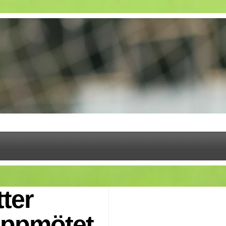
ter
toppmötet