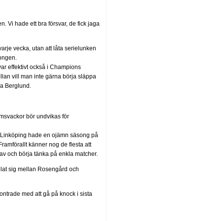
 Vi hade ett bra försvar, de fick jaga
rje vecka, utan att låta serielunken
songen.
 var effektivt också i Champions
llan vill man inte gärna börja släppa
mma Berglund.
ormsvackor bör undvikas för
m. Linköping hade en ojämn säsong på
ramförallt känner nog de flesta att
av och börja tänka på enkla matcher.
pelat sig mellan Rosengård och
ntrade med att gå på knock i sista