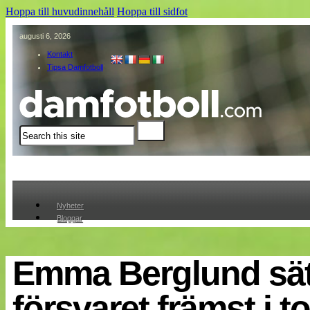
Hoppa till huvudinnehåll
Hoppa till sidfot
augusti 6, 2026
Kontakt
Tipsa Damfotboll
Sök
Nyheter
Bloggar
Lagen
Webb-TV
Cuper
Emma Berglund sät
Medlemmar
Medlemsbilder
försvaret främst i 
Till klubbkassan
Om oss