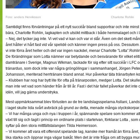
Foto: anders Henriksson
Charlotte Rohlin
Samtidigt finns förväntningar på ett nytt succéår bland supportrar och inte minst
bära, Charlotte Rohlin, lagkapten och utsökt mittback i både hemmalaget och i 
– Nej, det tycker jag inte. Vi vet vad vi kan och var vi står. Även om det skett m
året håller vi hårt fast vid vår spelidé och känner ingen press på oss. Dessutom ä
vi inte förra året heller och det var ingen nackdel, menar Charlotte ”Lotta”.Rohlin
De förändringar som Lotta nämner var betydande och besvärande för vilket elitl
damtränare i Sverige, Magnus Wikman, tackade för sig efter sitt succéår i LFC 
tränarduo, som dock inte var några gröngölingar i sammanhanget, Jörgen Peter
Johansson, meriterad herrtränare bland annat. Hur påverkar täta tränarbyten kon
– Klubben har nog har bytt lite för ofta på tränarposten, medger Lotta. Det skulle k
man inte vet vad som händer från år till år. Fast i det här fallet påverkar det int
idén, vill jag gärna understryka.
Mest uppmärksammat blev förlusten av de tre landslagsspelarna Asllani, Lands
i laget skulle lida svårt avbräck på grund av detta, menade många olyckskorpar. 
– Vi har många unga och nya i truppen i år, spännande spelare som kommer att 
växt till sig och tagit i princip en ordinarie plats i startelvan, förklarar Lotta , 
syftar på den stora mittfältstalangen Tilda Heimersson.
– Vi kommer att vara ett offensivt spelande lag, kanske mer framåt än förra året, 
lika starka och öppnar inga vägar bakåt. Men det är inte fråga om att bygga murar.