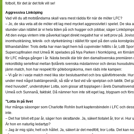
fotboll, för det är det folk vill se!
Aggressiva Linköping
Vad vill du att motståndarna skall vara mest rädda för när de möter LFC?
– Jo, de ska veta att de möter ett lag med mycket aggressivitet i spelet. De ska a
stunder utan istället är vi hela tiden på och hugger och jobbar, säger Linköping
Att den eviga vintern inte påverkat laget direkt negativt har vi sett prov på. Jov
inomhusträning, teknik- och styrketräning i stället för spel på den usla konst
tillhandahåller. Trots detta har man tagit hem två cupvinster hittills i år, LdB S
Supercupfinalen mot Umeå IK spelades på Nya Parken i Norrköping, en förnäm
för LFC många gånger i år. Nästa besök där blir den damallsvenska premiäre
rekordtidig seriefinal mellan fjolårets svenska mästarinnor och deras huvudutman
jämn match, hon har respekt för göteborgskorna, men räds inte kampen:
– Vi går in i varje match med lika stor beslutsamhet och bra självförtroende. Hur tu
under med något baklängesmål, så står vi fast vid vår spelplan och taktik. Det gäll
med huvudet”, understryker Lotta, som gissar att topplagen i årets Damallsvens
Umeå och Sunnanå, faktiskt. Då nämner hon inte sitt eget lag, blygsam och fö
”Lotta in på livet
Hur många säsonger som Charlotte Rohlin burit kaptensbindeln i LFC och des
inte.
– Det har blivit ett par år, säger hon skrattande. Ja, säkert tiotalet år, tror vi. Hu
Är hon en naturlig ledartyp?
– Jag är mig själv, helt och hållet. Ja, säkert är det medfött, tror Lotta. Det kan