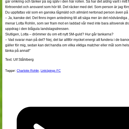
går omkring och tänker på sig själv i den här rollen. Så har det aldrig varit i mitt 
förtroendet och ansvaret som hör till. Det räcker med det. Som person är jag för
Du uppfattas väl som en ganska lågmäld och allmänt nertonad person även på 
– Ja, kanske det. Det finns ingen anledning till att säga mer än det nödvändiga ,
menar Lotta Rohlin, som ser fram mot en laddad vår med inte bara allsvensk dr
uppdrag i den blågula landslagsdressen.
Slutligen, Lotta – drömmer du om ett nytt SM-guld? Hur går tankarna?
– Vad svarar man på det? Nej, det tar alltför mycket energi att fundera i de banor
gäller för mig, sedan kan det handla om vilka viktiga matcher eller mål som helst.
tänka på annat!”
Text. Ulf Ståhlberg
Taggar:
Charlotte Rohlin
,
Linköpings FC