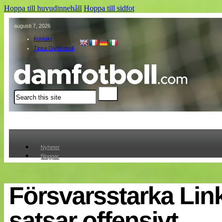
Hoppa till huvudinnehåll
Hoppa till sidfot
augusti 7, 2026
Kontakt
Tipsa Damfotboll
Sök
Nyheter
Bloggar
Lagen
Webb-TV
Cuper
Försvarsstarka Lin
Medlemmar
Medlemsbilder
satsar offensivt
Till klubbkassan
Om oss