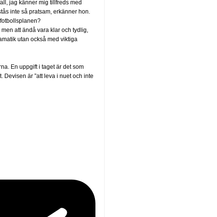
fall, jag känner mig tillfreds med
stås inte så pratsam, erkänner hon.
fotbollsplanen?
 men att ändå vara klar och tydlig,
amatik utan också med viktiga
na. En uppgift i taget är det som
 Devisen är ”att leva i nuet och inte