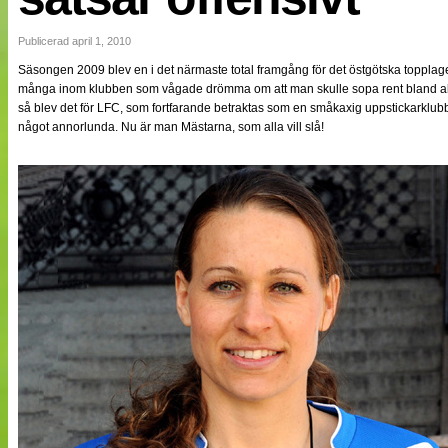
NÄTverket
Split vision
Publicerad april 1, 2010
Säsongen 2009 blev en i det närmaste total framgång för det östgötska topplage
många inom klubben som vågade drömma om att man skulle sopa rent bland alla 
Nyheter
så blev det för LFC, som fortfarande betraktas som en småkaxig uppstickarklub
Bloggar
något annorlunda. Nu är man Mästarna, som alla vill slå!
Lagen
Webb-TV
Cuper
Medlemmar
Medlemsbilder
Till klubbkassan
Om oss
NÄTverket
Split vision