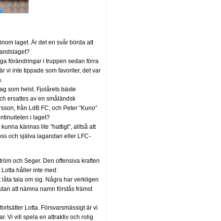
 inom laget. Är det en svår börda att
landslaget?
ånga förändringar i truppen sedan förra
r vi inte tippade som favoriter, det var
.
ag som helst. Fjolårets bäste
och ersattes av en småländsk
sson, från LdB FC, och Peter ”Kuno”
tinuiteten i laget?
unna kännas lite ”hattigt”, alltså att
e oss och själva lagandan eller LFC-
tröm och Seger. Den offensiva kraften
Lotta håller inte med:
låta tala om sig. Några har verkligen
som utan att nämna namn förstås främst
fortsätter Lotta. Försvarsmässigt är vi
 Vi vill spela en attraktiv och rolig