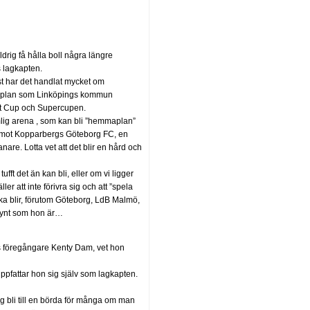
ldrig få hålla boll några längre
s lagkapten.
isst har det handlat mycket om
gräsplan som Linköpings kommun
port Cup och Supercupen.
lig arena , som kan bli ”hemmaplan”
n mot Kopparbergs Göteborg FC, en
are. Lotta vet att det blir en hård och
fft det än kan bli, eller om vi ligger
er att inte förivra sig och att ”spela
ka blir, förutom Göteborg, LdB Malmö,
rsynt som hon är…
s föregångare Kenty Dam, vet hon
r uppfattar hon sig själv som lagkapten.
 nog bli till en börda för många om man