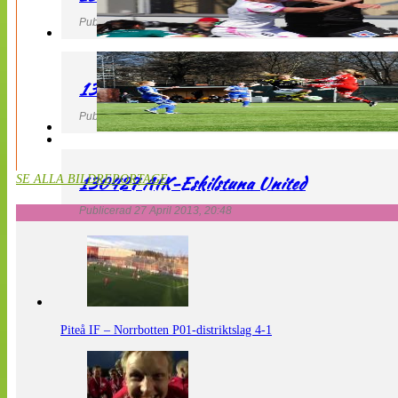
Publicerad 27 April 2013, 21:10
130427 LdB FC Malmö – Mallbackens IF
Publicerad 27 April 2013, 20:54
130427 AIK-Eskilstuna United
SE ALLA BILDREPORTAGE
Publicerad 27 April 2013, 20:48
Piteå IF – Norrbotten P01-distriktslag 4-1