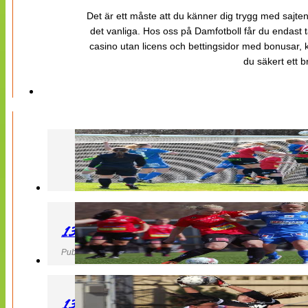
Det är ett måste att du känner dig trygg med sajten 
det vanliga. Hos oss på Damfotboll får du endast t
casino utan licens och bettingsidor med bonusar, ka
du säkert ett b
130427 LB 07 – QBIK
Publicerad 27 April 2013, 22:40
130427 IF Limhamn Bunkeflo – QBIK