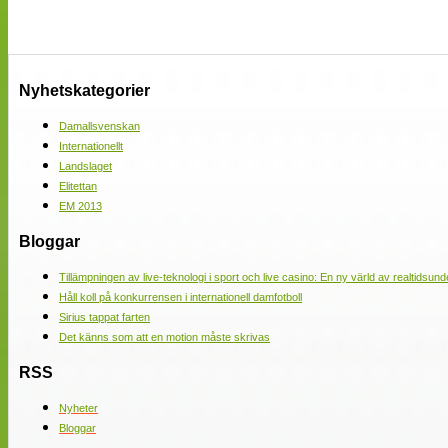
Nyhetskategorier
Damallsvenskan
Internationellt
Landslaget
Elitettan
EM 2013
Bloggar
Tillämpningen av live-teknologi i sport och live casino: En ny värld av realtidsund
Håll koll på konkurrensen i internationell damfotboll
Sirius tappat farten
Det känns som att en motion måste skrivas
RSS
Nyheter
Bloggar