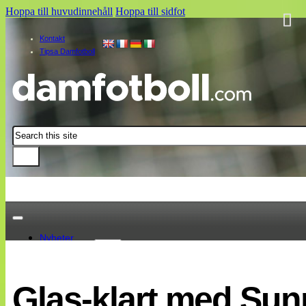
Hoppa till huvudinnehåll
Hoppa till sidfot
Kontakt
Tipsa Damfotboll
Sök
Nyheter
Damallsvenskan
Elitettan
Glas-klart med Su
Landslaget
EM 2013