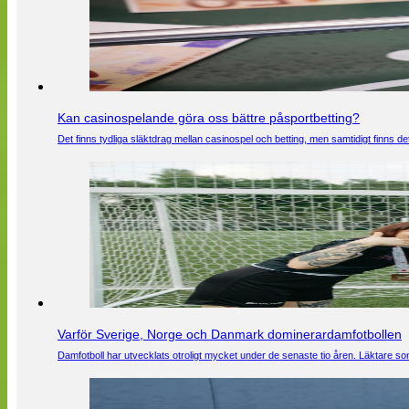
Kan casinospelande göra oss bättre påsportbetting?
Det finns tydliga släktdrag mellan casinospel och betting, men samtidigt finns
Varför Sverige, Norge och Danmark dominerardamfotbollen
Damfotboll har utvecklats otroligt mycket under de senaste tio åren. Läktare som