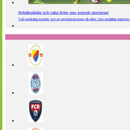
Anfallsglädje och raka linjer gav svensk storseger
Två regelrätta triumfer och en skrivbordsseger på gång. Den inställda matchen 