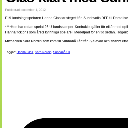
Internationellt
Bildreportage
Publicerad december 1, 2012
Arkiv
F19-landslagsspelaren Hanna Glas tar steget från Sundsvalls DFF till Damal
Bloggar
Lagen
****Hon har redan spelat 26 U-landskamper. Kontraktet gäller för ett år med opt
Webb-TV
Hanna fick pris som årets kvinnliga spelare i Medelpad för en tid sedan. Höger
Cuper
Medlemsbilder
Mittbacken Sara Nordin som kom till Sunnanå i år från Själevad och snabbt etabl
Till klubbkassan
NÄTverket
Taggar:
Hanna Glas
,
Sara Nordin
,
Sunnanå SK
Split vision
Om oss
Annonsera
Statistik
Tipsa Damfotboll
Kontakt