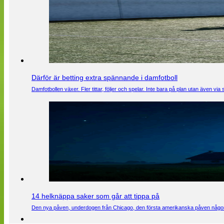
Därför är betting extra spännande i damfotboll
Damfotbollen växer. Fler tittar, följer och spelar. Inte bara på plan utan även 
14 helknäppa saker som går att tippa på
Den nya påven, underdogen från Chicago, den första amerikanska påven någons