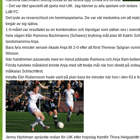
– Det var litet speciellt att spela mot UIK. Jag känner ju alla spelare och ledare. S
LdB FC.
Det lyste av revanschlust om hemmaspelarna. De var väl medvetna om att matc
begär av sig själva.
1-0-målet var resultatet av en kombination och löpvägar som sällan ses i svensk 
hela vägen från Ramona Bachmanns (Schweiz) brytning inåt plan till Katrin Schm
landsmaninna Anja.
Bara fyra minuter senare ökade Anja till 2-0 efter att först Therese Sjögran vunnit
Nilsson.
När halvtimmen passerats med en minut jobbade Ramona och Anja fram bollen ti
Första halvleks målskörd krönte Anja med sitt tredje mål när hon direkt på volley 
målkalas Schlachtfest.
Inbytta Elin Rubensson hade varit på plan bara tre minuter när hon i den 63:e fr
Jenny Hjohlman spräckte nollan för UIK efter hopslag framför Thora Helgadotti