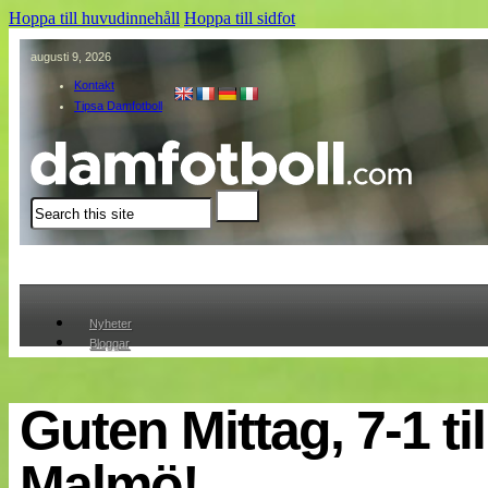
Hoppa till huvudinnehåll
Hoppa till sidfot
augusti 9, 2026
Kontakt
Tipsa Damfotboll
Sök
Nyheter
Bloggar
Lagen
Webb-TV
Cuper
Guten Mittag, 7-1 ti
Medlemmar
Medlemsbilder
Malmö!
Till klubbkassan
Om oss