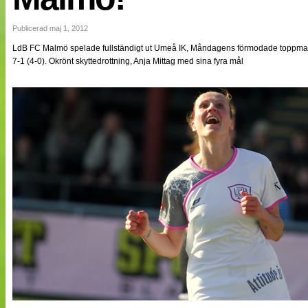
NÄTverket
Split vision
Publicerad maj 1, 2012
LdB FC Malmö spelade fullständigt ut Umeå IK, Måndagens förmodade toppmat
7-1 (4-0). Okrönt skyttedrottning, Anja Mittag med sina fyra mål
Nyheter
Bloggar
Lagen
Webb-TV
Cuper
Medlemmar
Medlemsbilder
Till klubbkassan
Om oss
NÄTverket
Split vision