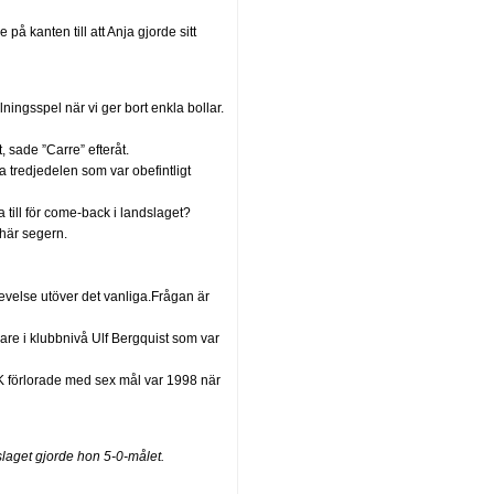
 kanten till att Anja gjorde sitt
ningsspel när vi ger bort enkla bollar.
, sade ”Carre” efteråt.
a tredjedelen som var obefintligt
 till för come-back i landslaget?
 här segern.
velse utöver det vanliga.Frågan är
re i klubbnivå Ulf Bergquist som var
K förlorade med sex mål var 1998 när
lslaget gjorde hon 5-0-målet.