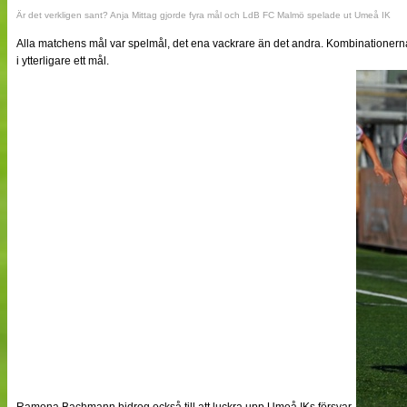
Är det verkligen sant? Anja Mittag gjorde fyra mål och LdB FC Malmö spelade ut Umeå IK
Alla matchens mål var spelmål, det ena vackrare än det andra. Kombinationerna
i ytterligare ett mål.
Ramona Bachmann bidrog också till att luckra upp Umeå IKs försvar.