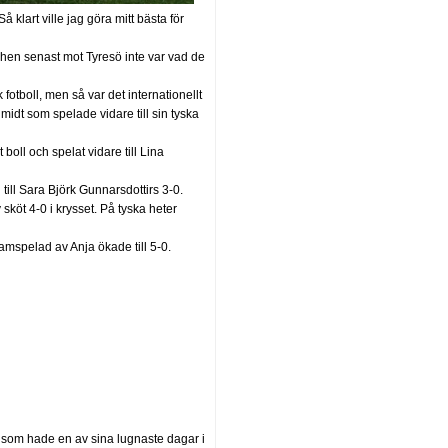
å klart ville jag göra mitt bästa för
hen senast mot Tyresö inte var vad de
fotboll, men så var det internationellt
idt som spelade vidare till sin tyska
 boll och spelat vidare till Lina
ll Sara Björk Gunnarsdottirs 3-0.
sköt 4-0 i krysset. På tyska heter
amspelad av Anja ökade till 5-0.
r som hade en av sina lugnaste dagar i