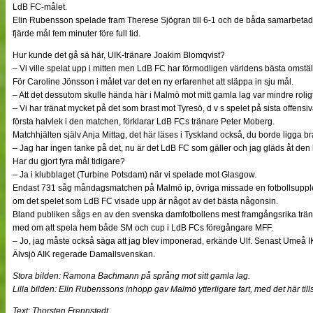
LdB FC-målet.
Elin Rubensson spelade fram Therese Sjögran till 6-1 och de båda samarbetade på
fjärde mål fem minuter före full tid.
Hur kunde det gå sä här, UIK-tränare Joakim Blomqvist?
– Vi ville spelat upp i mitten men LdB FC har förmodligen världens bästa omställ
För Caroline Jönsson i målet var det en ny erfarenhet att släppa in sju mål.
– Att det dessutom skulle hända här i Malmö mot mitt gamla lag var mindre roligt
– Vi har tränat mycket på det som brast mot Tyresö, d v s spelet på sista offensiv
första halvlek i den matchen, förklarar LdB FCs tränare Peter Moberg.
Matchhjälten själv Anja Mittag, det här läses i Tyskland också, du borde ligga bra
– Jag har ingen tanke på det, nu är det LdB FC som gäller och jag gläds åt den
Har du gjort fyra mål tidigare?
– Ja i klubblaget (Turbine Potsdam) när vi spelade mot Glasgow.
Endast 731 såg måndagsmatchen på Malmö ip, övriga missade en fotbollsupple
om det spelet som LdB FC visade upp är något av det bästa någonsin.
Bland publiken sågs en av den svenska damfotbollens mest framgångsrika träna
med om att spela hem både SM och cup i LdB FCs föregångare MFF.
– Jo, jag måste också säga att jag blev imponerad, erkände Ulf. Senast Umeå I
Älvsjö AIK regerade Damallsvenskan.
Stora bilden: Ramona Bachmann på språng mot sitt gamla lag.
Lilla bilden: Elin Rubenssons inhopp gav Malmö ytterligare fart, med det här til
Text: Thorsten Frennstedt