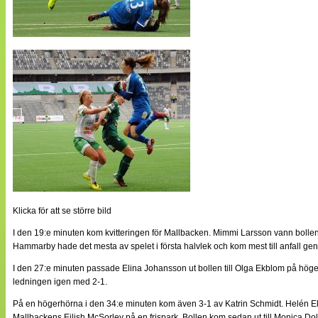
Klicka för att se större bild
I den 19:e minuten kom kvitteringen för Mallbacken. Mimmi Larsson vann bollen 
Hammarby hade det mesta av spelet i första halvlek och kom mest till anfall gen
I den 27:e minuten passade Elina Johansson ut bollen till Olga Ekblom på högerka
ledningen igen med 2-1.
På en högerhörna i den 34:e minuten kom även 3-1 av Katrin Schmidt. Helén Eke s
Mallbackens Eilish McSorley på en frispark. Bollen kom sedan ut till Monica Do