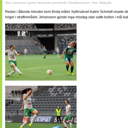
Elina Johansson gjorde Hammarby premiärmål i Damallsvenskan. Foto: Bildbyrån
Redan i åttonde minuten kom första målet. Nyförvärvet Katrin Schmidt visade dir
höger i straffområdet. Johansson gjorde inga misstag utan satte bollen i mål b