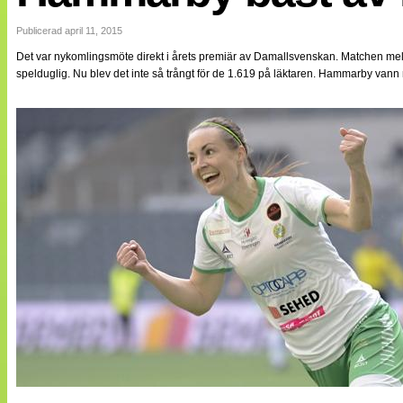
Internationellt
Bildreportage
Publicerad april 11, 2015
Arkiv
Det var nykomlingsmöte direkt i årets premiär av Damallsvenskan. Matchen 
Bloggar
spelduglig. Nu blev det inte så trångt för de 1.619 på läktaren. Hammarby vann
Lagen
Webb-TV
Cuper
Medlemsbilder
Till klubbkassan
NÄTverket
Split vision
Om oss
Annonsera
Statistik
Tipsa Damfotboll
Kontakt