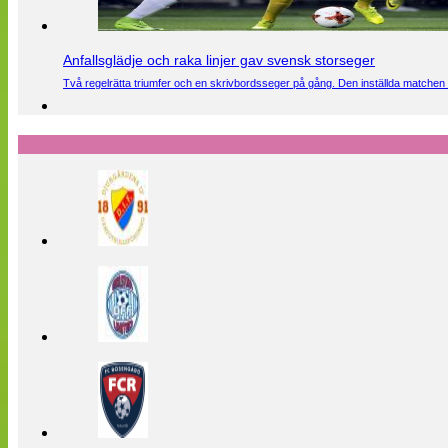
Anfallsglädje och raka linjer gav svensk storseger
Två regelrätta triumfer och en skrivbordsseger på gång. Den inställda matchen 