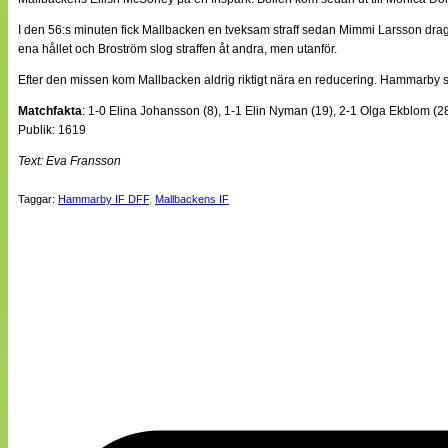
I den 56:s minuten fick Mallbacken en tveksam straff sedan Mimmi Larsson dragi
ena hållet och Broström slog straffen åt andra, men utanför.
Efter den missen kom Mallbacken aldrig riktigt nära en reducering. Hammarby
Matchfakta
: 1-0 Elina Johansson (8), 1-1 Elin Nyman (19), 2-1 Olga Ekblom (28
Publik: 1619
Text: Eva Fransson
Taggar:
Hammarby IF DFF
,
Mallbackens IF