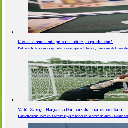
Kan casinospelande göra oss bättre påsportbetting?
Det finns tydliga släktdrag mellan casinospel och betting, men samtidigt finns
Varför Sverige, Norge och Danmark dominerardamfotbollen
Damfotboll har utvecklats otroligt mycket under de senaste tio åren. Läktare som