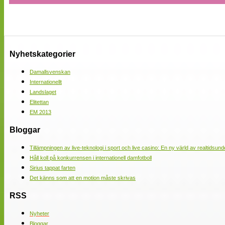
Nyhetskategorier
Damallsvenskan
Internationellt
Landslaget
Elitettan
EM 2013
Bloggar
Tillämpningen av live-teknologi i sport och live casino: En ny värld av realtidsund
Håll koll på konkurrensen i internationell damfotboll
Sirius tappat farten
Det känns som att en motion måste skrivas
RSS
Nyheter
Bloggar