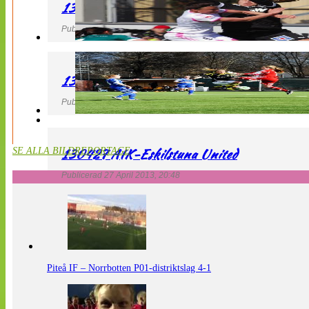
130427 IF Limhamn Bunkeflo – QBIK
Publicerad 27 April 2013, 21:10
130427 LdB FC Malmö – Mallbackens IF
Publicerad 27 April 2013, 20:54
130427 AIK-Eskilstuna United
SE ALLA BILDREPORTAGE
Publicerad 27 April 2013, 20:48
Piteå IF – Norrbotten P01-distriktslag 4-1