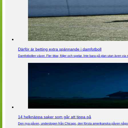
Därför är betting extra spännande i damfotboll
Damfotbollen växer. Fler tittar, följer och spelar. Inte bara på plan utan även 
14 helknäppa saker som går att tippa på
Den nya påven, underdogen från Chicago, den första amerikanska påven någons