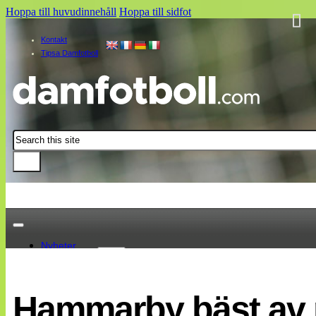
Hoppa till huvudinnehåll
Hoppa till sidfot
Kontakt
Tipsa Damfotboll
Sök
Nyheter
Damallsvenskan
Elitettan
Hammarby bäst av 
Landslaget
EM 2013