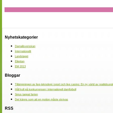
Nyhetskategorier
Damallsvenskan
Internationellt
Landslaget
Elitettan
EM 2013
Bloggar
Tillämpningen av live-teknologi i sport och live casino: En ny värld av realtidsund
Håll koll på konkurrensen i internationell damfotboll
Sirius tappat farten
Det känns som att en motion måste skrivas
RSS