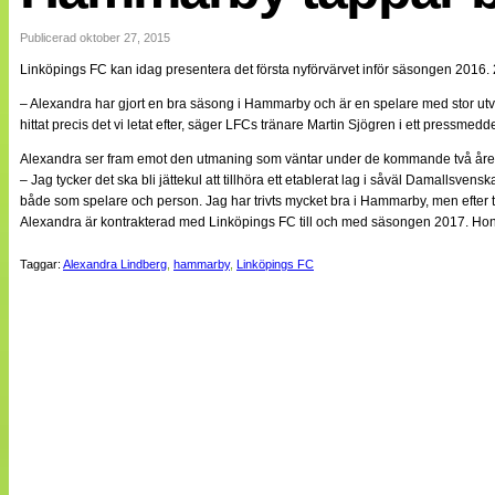
Internationellt
Bildreportage
Publicerad oktober 27, 2015
Arkiv
Linköpings FC kan idag presentera det första nyförvärvet inför säsongen 2016. 
Bloggar
Lagen
– Alexandra har gjort en bra säsong i Hammarby och är en spelare med stor utvec
Webb-TV
hittat precis det vi letat efter, säger LFCs tränare Martin Sjögren i ett pressmedd
Cuper
Medlemsbilder
Alexandra ser fram emot den utmaning som väntar under de kommande två åre
Till klubbkassan
– Jag tycker det ska bli jättekul att tillhöra ett etablerat lag i såväl Damallsv
NÄTverket
både som spelare och person. Jag har trivts mycket bra i Hammarby, men efter t
Split vision
Alexandra är kontrakterad med Linköpings FC till och med säsongen 2017. Hon ser 
Om oss
Taggar:
Alexandra Lindberg
,
hammarby
,
Linköpings FC
Annonsera
Statistik
Tipsa Damfotboll
Kontakt