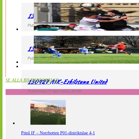
130427 IF Limhamn Bunkeflo – QBIK
Publicerad 27 April 2013, 21:10
130427 LdB FC Malmö – Mallbackens IF
Publicerad 27 April 2013, 20:54
130427 AIK-Eskilstuna United
SE ALLA BILDREPORTAGE
Publicerad 27 April 2013, 20:48
Piteå IF – Norrbotten P01-distriktslag 4-1