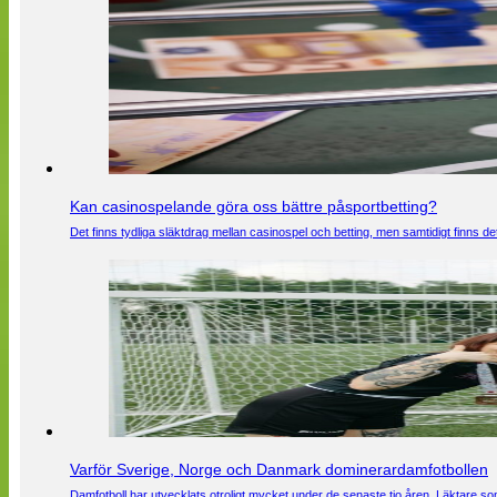
Kan casinospelande göra oss bättre påsportbetting?
Det finns tydliga släktdrag mellan casinospel och betting, men samtidigt finns
Varför Sverige, Norge och Danmark dominerardamfotbollen
Damfotboll har utvecklats otroligt mycket under de senaste tio åren. Läktare som