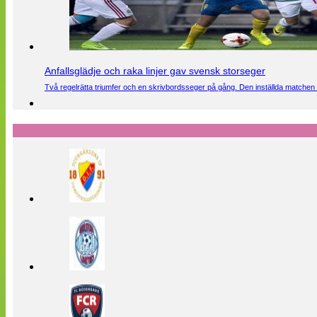
Anfallsglädje och raka linjer gav svensk storseger
Två regelrätta triumfer och en skrivbordsseger på gång. Den inställda matchen 