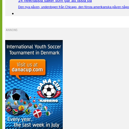
14 helknäppa saker som går att tippa på
Den nya påven, underdogen från Chicago, den första amerikanska påven någons
ANNONS