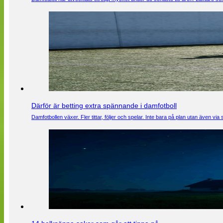
Därför är betting extra spännande i damfotboll
Damfotbollen växer. Fler tittar, följer och spelar. Inte bara på plan utan även 