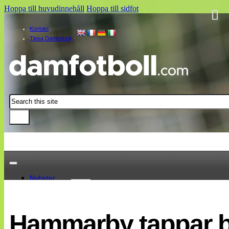
Hoppa till huvudinnehåll
Hoppa till sidfot
Kontakt
Tipsa Damfotboll
Sök
Nyheter
Damallsvenskan
Elitettan
Hammarby tappar ba
Landslaget
EM 2013