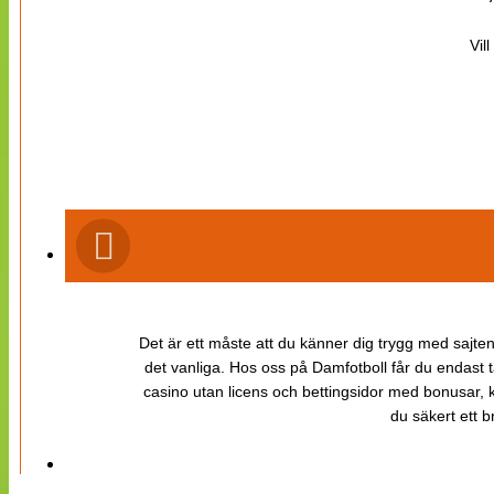
Vil
Det är ett måste att du känner dig trygg med sajten 
det vanliga. Hos oss på Damfotboll får du endast t
casino utan licens och bettingsidor med bonusar, ka
du säkert ett b