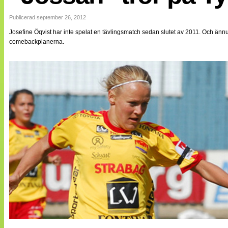
Internationellt
Bildreportage
Publicerad september 26, 2012
Arkiv
Josefine Öqvist har inte spelat en tävlingsmatch sedan slutet av 2011. Och ännu
Bloggar
comebackplanerna.
Lagen
Webb-TV
Cuper
Medlemsbilder
Till klubbkassan
NÄTverket
Split vision
Om oss
Annonsera
Statistik
Tipsa Damfotboll
Kontakt