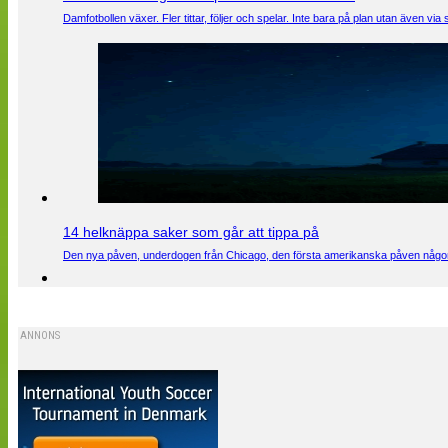
Damfotbollen växer. Fler tittar, följer och spelar. Inte bara på plan utan även 
14 helknäppa saker som går att tippa på
Den nya påven, underdogen från Chicago, den första amerikanska påven någons
ANNONS