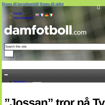
Hoppa till huvudinnehåll
Hoppa till sidfot
Kontakt
Tipsa Damfotboll
Sök
Nyheter
Damallsvenskan
Elitettan
”Jossan” tror på Ty
Landslaget
EM 2013