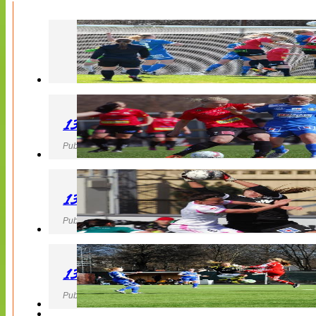
130427 LB 07 – QBIK
Publicerad 27 April 2013, 22:40
130427 IF Limhamn Bunkeflo – QBIK
Publicerad 27 April 2013, 21:10
130427 LdB FC Malmö – Mallbackens IF
Publicerad 27 April 2013, 20:54