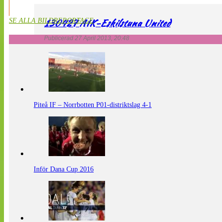
130427 AIK-Eskilstuna United
SE ALLA BILDREPORTAGE
Publicerad 27 April 2013, 20:48
Piteå IF – Norrbotten P01-distriktslag 4-1
Inför Dana Cup 2016