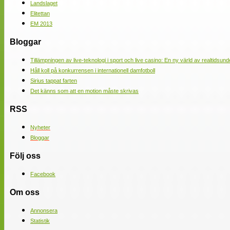
Landslaget
Elitettan
EM 2013
Bloggar
Tillämpningen av live-teknologi i sport och live casino: En ny värld av realtidsund
Håll koll på konkurrensen i internationell damfotboll
Sirius tappat farten
Det känns som att en motion måste skrivas
RSS
Nyheter
Bloggar
Följ oss
Facebook
Om oss
Annonsera
Statistik