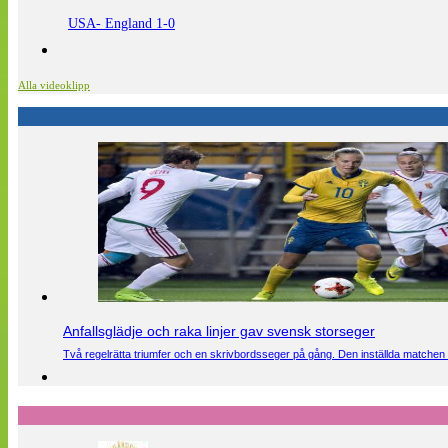
USA- England 1-0
Alla videoklipp
Anfallsglädje och raka linjer gav svensk storseger
Två regelrätta triumfer och en skrivbordsseger på gång. Den inställda matchen 