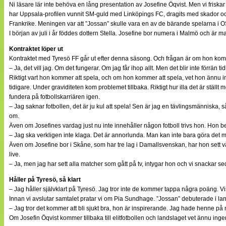
Ni läsare lär inte behöva en lång presentation av Josefine Öqvist. Men vi friskar
har Uppsala-profilen vunnit SM-guld med Linköpings FC, dragits med skador och g
Frankrike. Meningen var att ”Jossan” skulle vara en av de bärande spelarna i OS
I början av juli i år föddes dottern Stella. Josefine bor numera i Malmö och är 
Kontraktet löper ut
Kontraktet med Tyresö FF går ut efter denna säsong. Och frågan är om hon kommer
– Ja, det vill jag. Om det fungerar. Om jag får ihop allt. Men det blir inte förrän t
Riktigt vart hon kommer att spela, och om hon kommer att spela, vet hon ännu i
tidigare. Under graviditeten kom problemet tillbaka. Riktigt hur illa det är stäl
fundera på fotbollskarriären igen.
– Jag saknar fotbollen, det är ju kul att spela! Sen är jag en tävlingsmänniska
om.
Även om Josefines vardag just nu inte innehåller någon fotboll trivs hon. Hon be
– Jag ska verkligen inte klaga. Det är annorlunda. Man kan inte bara göra det man
Även om Josefine bor i Skåne, som har tre lag i Damallsvenskan, har hon sett väl
live.
– Ja, men jag har sett alla matcher som gått på tv, intygar hon och vi snackar 
Håller på Tyresö, så klart
– Jag håller självklart på Tyresö. Jag tror inte de kommer tappa några poäng. Vi
Innan vi avslutar samtalet pratar vi om Pia Sundhage. ”Jossan” debuterade i 
– Jag tror det kommer att bli sjukt bra, hon är inspirerande. Jag hade henne på 
Om Josefin Öqvist kommer tillbaka till elitfotbollen och landslaget vet ännu inge